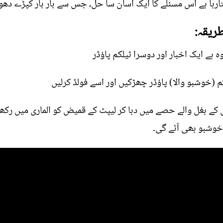
بتارہا ہے اس مسئلے کا ایک آسان سا حل، جس سے بار بار کپڑے دھو
ریقہ:
 ہے ایک اخبار اور دوسرا ٹیلکم پاؤڈر
م (خوشبو والا) پاؤڈر چھڑکیں اور اسے فولڈ کرلیں
ض کے بغل والے حصے میں دبا کر لیپٹ کے قمیض کو الماری میں رک
خوشبو بھی آئے گی۔