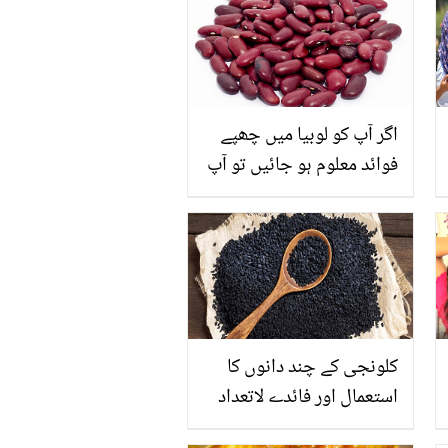
اگر آپ کو لوبیا میں چھپے
فوائد معلوم ہو جائیں تو آپ
آج کے بعد اسے سونے کے
بھائو خریدکر بھی استعمال
کریں
کلونجی کے چند دانوں کا
استعمال اور فائدے لاتعداد
لیکن اس کا استعمال