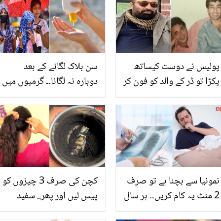
پولیس نے دوست کیساتھ
سن بلاک لگانے کے بعد
پکڑا تو ڈر کے والد کو فون کر
دوبارہ نہ لگانا۔۔ گرمیوں میں
دیا۔۔ یاسر نواز نے جوانی
عام طور پر کی جانے والی
کی عاشقی کے قصے سنا
وہ 5 اہم غلطیاں، جو آپ کی
دیئے
جلد کو خراب کرسکتی ہیں
نمونیا سے بچنا ہے تو صرف
کچن کی صرف 3 چیزوں کو
2 منٹ یہ کام کریں۔۔ ہر سال
پیس لیں اور پھر.. سفید
50 ہزار لوگ اس بیماری سے
بالوں پر ڈائی لگا کر تھک