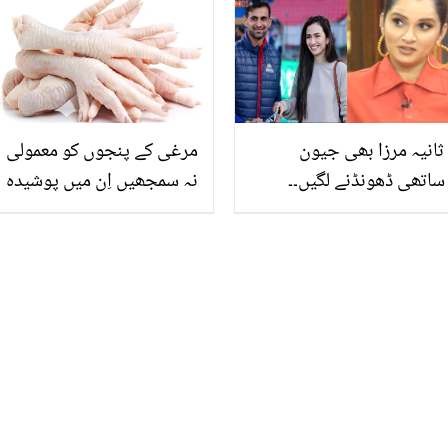
مر جاتے ہیں! جانیں اس سے
گئے ہیں تو ایک بار یہ بھی
بچانے والی آسان عادت کیا
آزما لیں
ہے؟
ثانیہ مرزا بھی جیون
مرغی کے پنجوں کو معمولی
ساتھی ڈھونڈنے لگیں۔۔
نہ سمجھیں اِن میں پوشیدہ
دوسری شادی کے مشورے
حسن و صحت کے ناقابل
سن کر ثانیہ نے کیا نیا قدم
یقین راز جانیں
اٹھا لیا؟ دیکھیں ویڈیو