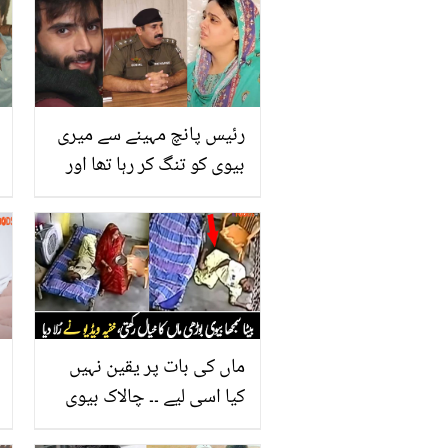
رئیس پانچ مہینے سے میری
بیوی کو تنگ کر رہا تھا اور
میں نے ۔۔ ڈیلیوری بوائے کو
جان سے مارنے والے میاں
بیوی سے متلعق پولیس نے
چونکا دینے والے انکشافات
کردئے
ماں کی بات پر یقین نہیں
کیا اسی لیے ۔۔ چالاک بیوی
شوہر کے جانے کے بعد