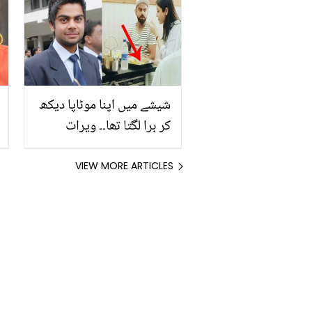
بوڑھی ساس کے ساتھ کیا
کرتی تھی؟ دیکھیے خفیہ
کیمرے کی ویڈیو
شیشے میں اپنا موٹاپا دیکھ
کر برا لگتا تھا۔۔ ویرات
کوہلی اور انوشکا شرما اپنا
وزن کم کرنے کے لئے کیا
VIEW MORE ARTICLES
کھاتے ہیں؟