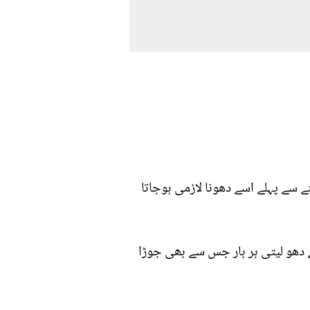
ننے سے پہلے اسے دھونا لازمی ہوجاتا
دھو لیتی ہر بار جس سے بھی جوڑا