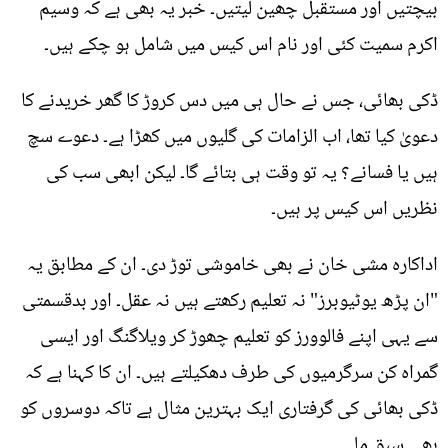
بیچتیں اور مستقبل چھین لیتیں۔ خبر یہ بھی ہے کہ وسیم
اکرم سمیت کئی اور نام اس کیس میں شامل ہو چکے ہیں۔
ڈکی بھائی، جس نے حال ہی میں دس کروڑ کا گھر خریدنے کا
دعویٰ کیا تھا، اب الزامات کی گلیوں میں کھڑا ہے۔ دعوے سچ
ہیں یا فسانے؟ یہ تو وقت ہی بتائے گا۔ لیکن ابھی سب کی
نظریں اس کیس پر ہیں۔
اداکارہ مشی خان نے بھی خاموشی توڑ دی۔ ان کے مطابق یہ
"ان پڑھ یوٹیوبرز" نہ تعلیم رکھتے ہیں نہ عقل۔ اور بدقسمتی
سے یہی اپنے فالوورز کو تعلیم چھوڑ کر ویلاگنگ اور ایسی
گمراہ کن سرگرمیوں کی طرف دھکیلتے ہیں۔ ان کا کہنا ہے کہ
ڈکی بھائی کی گرفتاری ایک بہترین مثال ہے تاکہ دوسروں کو
بھی سبق ملے۔