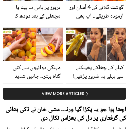
گوشت گلانے کے 4 آسان اور
تربوز پر پانی نہ پینا یا
آزمودہ طریقے۔۔ آپ بھی
مچھلی کے بعد دودھ کا
جانیں انٹرنیشنل شیف کے
استعمال۔۔ جانیں کھانوں
بتائے راز
سے متعلق غلط فہمیوں کی
حقیقت کیا ہے اور افواہ
کیا؟
کیلے کے چھلکے پھینکنے
مہنگی دوائیوں سے کئی
سے پہلے یہ ضرور پڑھیں!
گناہ بہتر۔۔ جانیں شدید
جلد کے 3 بڑے مسائل کا
گرمی کے موسم میں آڑو
سستا اور قدرتی حل
کیوں کھانا چاہیے؟
VIEW MORE ARTICLES
اچھا ہوا جو یہ پکڑا گیا ورنہ۔۔ مشی خان نے ڈکی بھائی
کی گرفتاری پر دل کی بھڑاس نکال دی