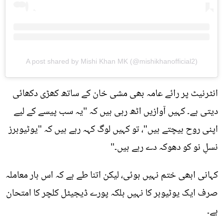
A post shared by Mishi Khan MK (@mishikhanofficial2)
انٹرنیٹ پر رائے عامہ بھی مشی خان کے ساتھ کھڑی دکھائی
دیتی ہے۔ کہیں آوازیں اٹھ رہی ہیں کہ "یہ سب پیسے کے لیے
اپنی روح بیچتے ہیں"، تو کہیں لوگ کہہ رہے ہیں کہ "یوٹیوبرز
نسلِ نو کو دھوکہ دے رہے ہیں۔"
کہانی ابھی ختم نہیں ہوئی، لیکن اتنا طے ہے کہ اس بار معاملہ
صرف ایک یوٹیوبر کا نہیں بلکہ پورے ڈیجیٹل کلچر کا امتحان
ہے۔