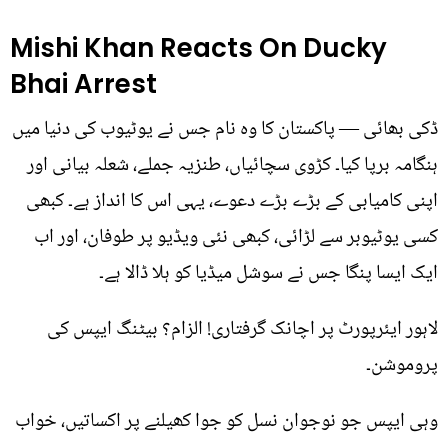
Mishi Khan Reacts On Ducky
Bhai Arrest
ڈکی بھائی — پاکستان کا وہ نام جس نے یوٹیوب کی دنیا میں
ہنگامہ برپا کیا۔ کڑوی سچائیاں، طنزیہ جملے، شعلہ بیانی اور
اپنی کامیابی کے بڑے بڑے دعوے، یہی اس کا انداز ہے۔ کبھی
کسی یوٹیوبر سے لڑائی، کبھی نئی ویڈیو پر طوفان، اور اب
ایک ایسا پنگا جس نے سوشل میڈیا کو ہلا ڈالا ہے۔
لاہور ایئرپورٹ پر اچانک گرفتاری! الزام؟ بیٹنگ ایپس کی
پروموشن۔
وہی ایپس جو نوجوان نسل کو جوا کھیلنے پر اکساتیں، خواب