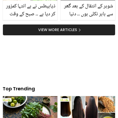
شوہر کے انتقال کے بعد گھر
ذیابیطس نے بے انتہا کمزور
سے باہر نکلی ہوں ۔۔ دنیا
کر دیا ہے ۔۔ صبح کے وقت
کی پہلی خاتون کلی مردوں
کون سی جڑی بوٹیوں کے
کے ساتھ کیسے کام کرتی ہے
استعمال سے ذیابیطس کو
VIEW MORE ARTICLES
اور یہ اس کے ساتھ کیسا
کنٹرول کیا جا سکتا ہے
سلوک کرتے ہیں؟
Top Trending