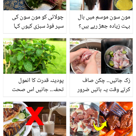
مون سون موسم میں بال
چولائی کو مون سون کی
بہت زیادہ جھڑ رہے ہیں؟
سپر فوڈ سبزی کیوں کہا
جانیں بالوں کو مضبوط
جاتا ہے؟ جانیں وٹامنز،
بنانے کے چند قدرتی طریقے
منرلز اور اینٹی آکسیڈنٹس
سے بھرپور اس سبزی کے
فائدے
رُک جائیں۔۔ چکن صاف
پودینہ قدرت کا انمول
کرتے وقت یہ باتیں ضرور
تحفہ۔۔ جانیں اس صحت
یاد رکھیں
بخش پتوں کے 10 حیرت
انگیز طبی فوائد