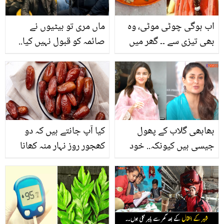
اب ہوگی چوٹی موٹی، وہ
ماں مری تو بیٹیوں نے
بھی تیزی سے ۔۔ گھر میں
صائمہ کو قبول نہیں کیا..
بنائیں ایسا زبردست ہیئر
سوتیلے بچوں کے دل میں
لوشن، جو مہنگے پروڈکٹس
جگہ بنانے کے لئے صائمہ نے
کی چھٹی کردے
کیا کچھ کیا؟ سید نور کے
انکشافات
بھابھی گلاب کے پھول
کیا آپ جانتے ہیں کہ دو
جیسی ہیں کیونکہ.. خود
کھجور روز نہار منہ کھانا
پسند کرینہ کپور پہلی بار
جسم میں کیا تبدیلی لاتا ہے
بھابھی کی تعریف کرنے پر
کیوں مجبور ہوگئیں؟