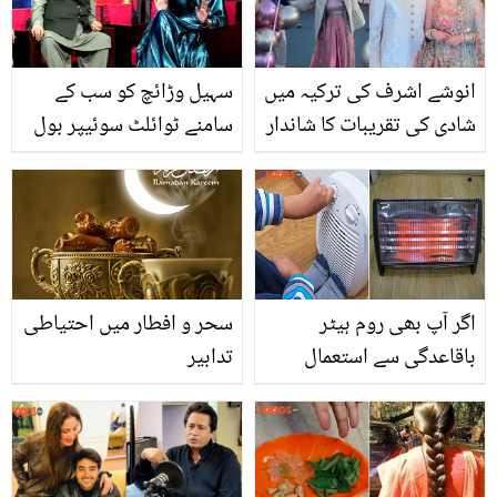
انوشے اشرف کی ترکیہ میں
سہیل وڑائچ کو سب کے
شادی کی تقریبات کا شاندار
سامنے ٹوائلٹ سوئیپر بول
آغاز! دلکش تصاویر نے
دیا.. صحافی نے فضا علی
سوشل میڈیا پر دھوم مچا
کی بدتمیزی کا کیا منہ توڑ
دی
جواب دیا؟
اگر آپ بھی روم ہیٹر
سحر و افطار میں احتیاطی
باقاعدگی سے استعمال
تدابیر
کرتے ہیں تو، اسکے یہ 3
خطرناک نقصان بھی جان
لیں جو صحت کے مسائل کا
باعث بن سکتے ہیں