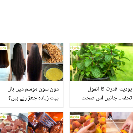
پودینہ قدرت کا انمول
مون سون موسم میں بال
تحفہ۔۔ جانیں اس صحت
بہت زیادہ جھڑ رہے ہیں؟
بخش پتوں کے 10 حیرت
جانیں بالوں کو مضبوط
انگیز طبی فوائد
بنانے کے چند قدرتی طریقے