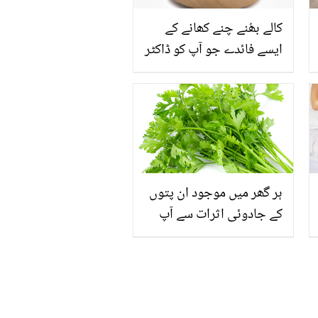
کالے بھُنے چنے کھانے کے
ایسے فائدے جو آپ کو ڈاکٹر
کی پہنچ سے دور رکھیں
ہر گھر میں موجود ان پتوں
کے جادوئی اثرات سے آپ
واقف ہیں؟