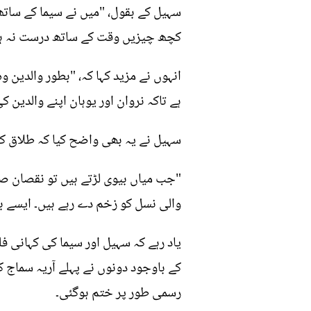
سہیل کے بقول، "میں نے سیما کے سات
کچھ چیزیں وقت کے ساتھ درست نہ ہو 
انہوں نے مزید کہا کہ، "بطور والدین
ہے تاکہ نروان اور یوہان اپنے والدین
سہیل نے یہ بھی واضح کیا کہ طلاق ک
"جب میاں بیوی لڑتے ہیں تو نقصان صرف
والی نسل کو زخم دے رہے ہیں۔ ایسے ب
رسمی طور پر ختم ہوگئی۔