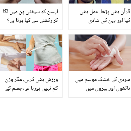
قرآن بھی پڑھا، عمل بھی
لہسن کو سیفٹی پن میں لگا
کیا اور بہن کی شادی
کر رکھنے سے کیا ہوتا ہے؟
مسلمان سے کروائی ۔۔۔ نانا
ایسی کمال کی ٹپ جو آپ
پاٹیکر کی قرآن اور اسلام
کے بھی ہزاروں روپے بچا
محبت، مگر خود اسلام قبول
سکتی ہے
کیوں نہیں کیا؟
سردی کے خشک موسم میں
ورزش بھی کرلی، مگر وزن
ہاتھوں اور پیروں میں
کم نہیں ہورہا تو ،جسم کے
پسینہ آتا ہے؟ جانیں اس
ان پریشر پوائنٹس کو
مسئلے کو کیسے روکا
دبائیں اور پتلے ہوجائیں
جاسکتا ہے؟