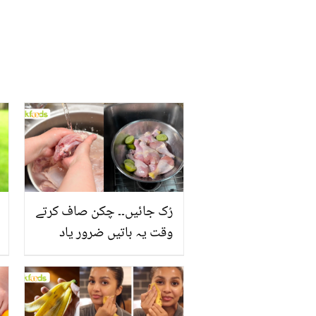
رُک جائیں۔۔ چکن صاف کرتے
وقت یہ باتیں ضرور یاد
رکھیں