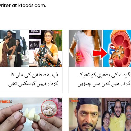
riter at kfoods.com.
گردے کی پتھری کو ٹھیک
فہد مصطفیٰ کی ماں کا
کرنے میں کون سی چیزیں
کردار نہیں کرسکتی تھی
مددگار ثابت ہوسکتی ہیں ؟
کیونکہ.. عتیقہ اوڈھو کے
جانیئے کچھ ایسے طریقے
انکشاف پر لوگوں نے سوال
جس سے آپ وقت رہتے
کیوں کھڑے کردیے؟
گردے کے خطرناک بیماری
سے بچ سکتے ہیں