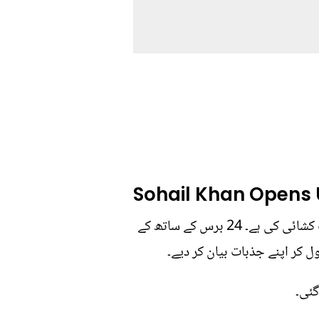
Sohail Khan Opens 
بالی ووڈ اسٹار سہیل خان نے برسوں کی خاموشی توڑتے ہوئے بالآخر اپنی شادی اور طلاق پر کھل کر لب کشائی کی ہے۔ 24 برس کے ساتھ کے
ل کر اپنے جذبات بیان کر دیے۔
گئی۔