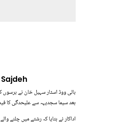
 Sajdeh
بعد سیما سجدیہہ سے علیحدگی کا فیصلہ
اداکار نے بتایا کہ رشتے میں چلنے وال