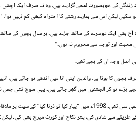
ھ زندگی کے خوبصورت لمحے گزارے ہیں، وہ نہ صرف ایک اچھی خات
سکیں لیکن اس سے ہمارے رشتے کا احترام کبھی کم نہیں ہوا۔"
 وہ آج بھی ایک دوسرے کے ساتھ جڑے ہیں۔ ہر سال بچوں کے ساتھ خ
 کی محبت اور توجہ سے محروم نہ ہوں۔"
ی اصل وجہ ان کے بچے تھے۔
 بچوں کا ہوتا ہے۔ والدین اپنی انا میں اندھے ہو جاتے ہیں، انہ
چے بڑے ہو کر الجھنوں میں گھِر جاتے ہیں۔ یہی سوچ تھی جس نے 
یاد رہے کہ سہیل اور سیما کی کہانی فلمی سی تھی۔ 1998ء میں "پیار کیا تو ڈ