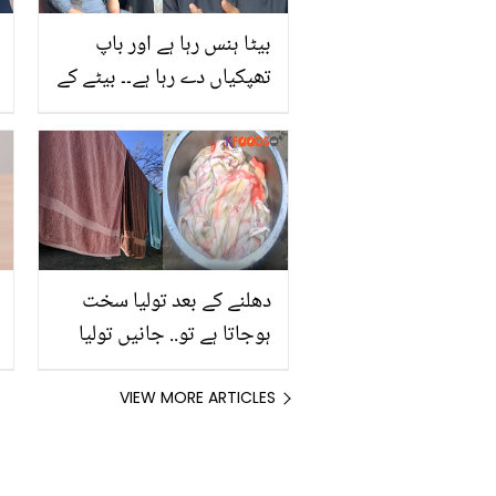
بیٹا ہنس رہا ہے اور باپ
تھپکیاں دے رہا ہے۔۔ بیٹے کے
کرتوتوں پہ خوش ہونے پر
صارفین نے ساجد حسن کو
کھری کھری سنا دیں
دھلنے کے بعد تولیا سخت
ہوجاتا ہے تو.. جانیں تولیا
سے ضدی داغ دور کرنے کا
آسان طریقہ جس سے رہے
VIEW MORE ARTICLES
یہ دھلنے کے بعد بھی ملائم