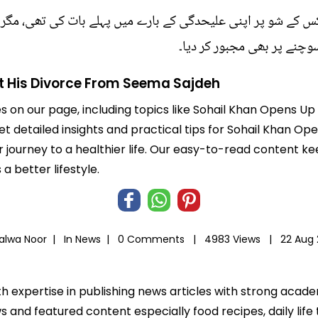
س کے شو پر اپنی علیحدگی کے بارے میں پہلے بات کی تھی، مگر 
وچنے پر بھی مجبور کر دیا۔
t His Divorce From Seema Sajdeh
les on our page, including topics like Sohail Khan Opens 
et detailed insights and practical tips for Sohail Khan O
 journey to a healthier life. Our easy-to-read content k
 better lifestyle.
Salwa Noor |
In
News
|
0 Comments |
4983 Views |
22 Aug 
th expertise in publishing news articles with strong acad
 and featured content especially food recipes, daily life 