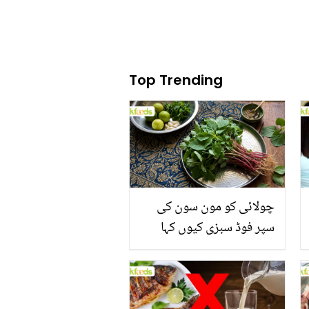
Top Trending
چولائی کو مون سون کی
سپر فوڈ سبزی کیوں کہا
جاتا ہے؟ جانیں وٹامنز،
منرلز اور اینٹی آکسیڈنٹس
سے بھرپور اس سبزی کے