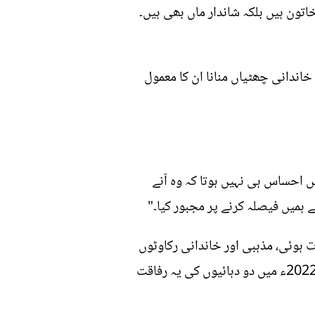
ون ہیں بلکہ شاندار ماں بھی ہیں۔
اندانی چھٹیاں منانا ان کا معمول
یں احساس ہی نہیں ہوتا کہ وہ آنے
ہمیں فیصلہ کرنے پر مجبور کیا۔"
رنا کیا" کے سیٹ پر ملاقات ہوئی، مذہبی اور خاندانی رکاوٹوں
کے باوجود دونوں نے پہلے آریہ سماج کے طریقے سے شادی کی، پھر نکاح اور کورٹ میرج بھی کی۔ لیکن 2022ء میں دو دہائیوں کی یہ رفاقت