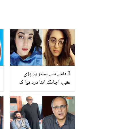
3 ہفتے سے بستر پر پڑی
تھی، اچانک اتنا درد ہوا کہ
رو پڑی ۔۔ مرحوم عابد علی
کی بیٹی کو اچانک ایسا کیا
ہوا تھا کہ وہ ہسپتال میں
داخل ہوگئی؟