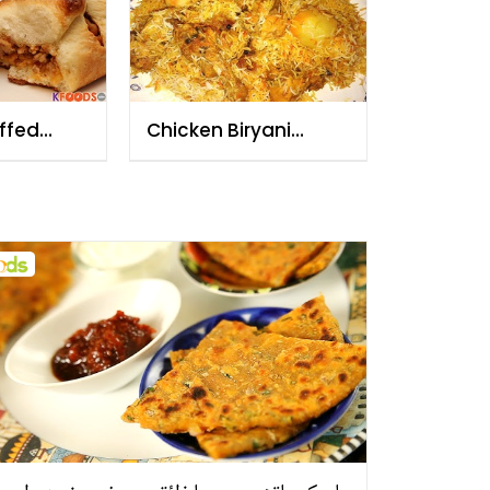
ffed
Chicken Biryani
pe
Recipe