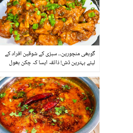
گوبھی منچورین۔۔ سبزی کے شوقین افراد کے
لیئے بہترین ڈش! ذائقہ ایسا کہ چکن بھول
جائیں گے