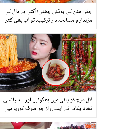
چکن مٹن کی ہوگئی چھٹی! آگئی ہے دال کی
مزیدار و مصالحہ دار ترکیب، تو آپ بھی گھر
میں بنائیں اور تعریفیں بٹوریں
لال مرچ کو پانی میں بھگوئیں اور ۔۔ سپائسی
کھانا پکانے کے ایسے راز جو صرف کوریا میں
استعمال ہوتے ہیں