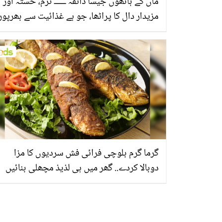
ماں کے ہاتھوں جیسا ذائقہ ــــــ نرم، خستہ اور
مزیدار دال کا پراٹھا، جو ہے غذائیت سے بھرپور
گرما گرم بلوچی فرائی فش سردیوں کا مزا
دوبالا کردے.. گھر میں ہی لذیذ مچھلی بنائیں
اور گھر والوں سے داد پائیں