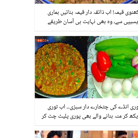
ھنوی قیمہ! اب ذائقہ دار قیمہ بنائیں ہماری
یسیپی سے، وہ بھی نہایت ہی آسان طریقے
ے
ری انڈے کی چٹخارے دار سبزی۔۔ اب توری
کھ کر منہ بنانے والے بھی پوری پلیٹ چٹ کر
ائیں گے