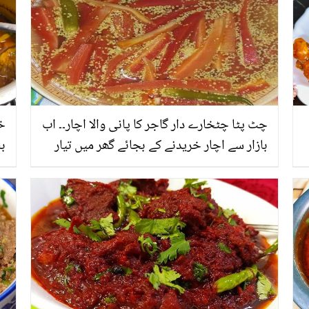
چٹ پٹا چٹخارے دار گاجر کا پانی والا اچار۔۔ اب
خو
بازار سے اچار خریدنے کے بجائے گھر میں تیار
بن
کریں، جو کھانے میں ذائقہ دار اور بنانے میں
س
نہایت ہی آسان