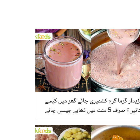
یدار گرما گرم کشمیری چائے گھر میں کیسے
بنائیں؟ صرف 5 منٹ میں ڈھابے جیسی چائے
ا کر سب کو حیران کر دیں