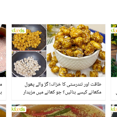
طاقت اور تندرستی کا خزانہ! گڑ والے پھول
مز
مکھانے کیسے بنائیں؟ جو کھانے میں مزیدار
بھی اور سردی کا علاج بھی
بن