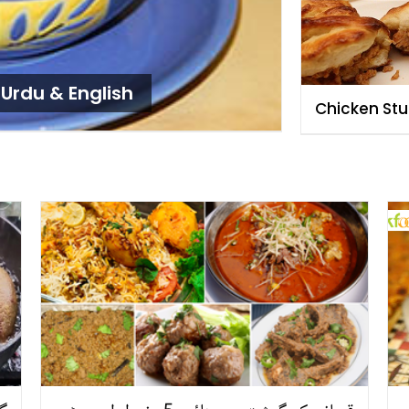
Urdu & English
Chicken Stu
Bread Reci