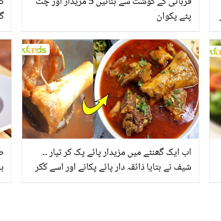
قربانی کے گوشت سے بنائیں 5 مزیدار اور چٹ
گو
پٹے پکوان
گو
می
اب ایک گھنٹے میں مزیدار پائے پک کر تیار ۔۔
شیف نے بتایا ذائقہ دار پائے پکانے اور اسے کُکر
بن
کے بغیر منٹوں میں گلانے کا طریقہ
ط