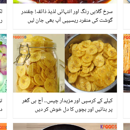
سرخ گلابی رنگ اور انتہائی لذیذ ذائقہ! چقندر
لک
گوشت کی منفرد ریسیپی آپ بھی جان لیں
ر
س
کیلے کے کرسپی اور مزیدار چپس۔۔ آج ہی گھر
تو
پر بنائیں اور بچوں کا دل خوش کر دیں
دی
ج