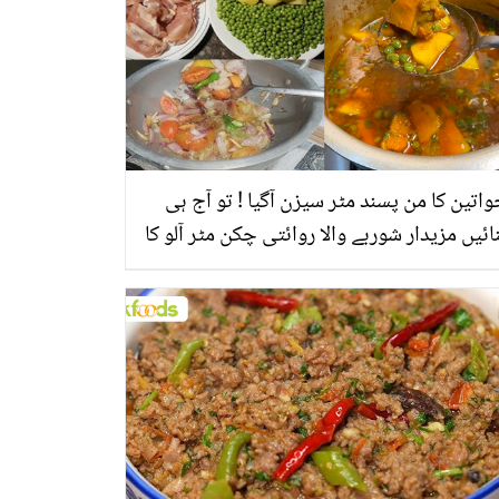
اتین کا من پسند مٹر سیزن آگیا ! تو آج ہی
ائیں مزیدار شوربے والا روائتی چکن مٹر آلو کا
الن، جو سب کو بھائے