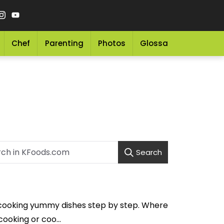
Chef
Parenting
Photos
Glossary
Grocery 
Search
f cooking yummy dishes step by step. Where
ooking or coo...