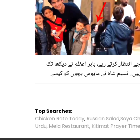
ے انتظار کرتے رہے، بابر اعظم نے دیکھا تک
یں.. نسیم شاہ نے مایوس بچوں کو کیسے
نسایا؟ خوبصورت ویڈیو نے سب کے دل جیت
ے
Top Searches:
Chicken Rate Today
,
Russian Salad
,
Soya Ch
Urdu
,
Mela Restaurant
,
Kitimat Prayer Tim