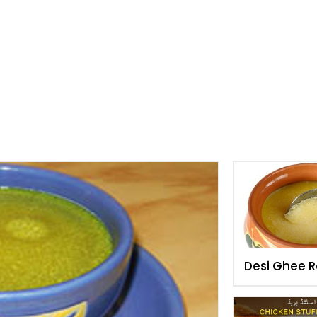
Desi Ghee R
Urdu & Engl