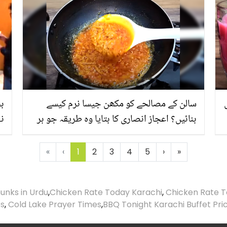
سالن کے مصالحے کو مکھن جیسا نرم کیسے
بچ
بنائیں؟ اعجاز انصاری کا بتایا وہ طریقہ جو ہر
نہ
سالن کا مزا دوبالا کردے
ہ
لی
«
‹
1
2
3
4
5
›
»
unks in Urdu
,
Chicken Rate Today Karachi
,
Chicken Rate T
es
,
Cold Lake Prayer Times
,
BBQ Tonight Karachi Buffet Pri