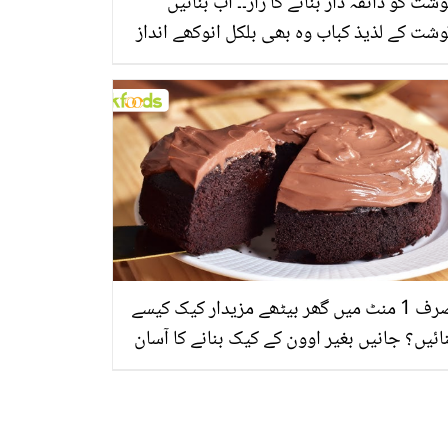
شت کو ذائقہ دار بنانے کا راز۔۔ اب بنائیں
شت کے لذیذ کباب وہ بھی بلکل انوکھے انداز
ں، جو کھائے کھاتا رہ جائے
صرف 1 منٹ میں گھر بیٹھے مزیدار کیک کیسے
ائیں؟ جانیں بغیر اوون کے کیک بنانے کا آسان
ریقہ