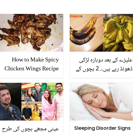
علیزے کے بعد دوبارہ لڑکی
How to Make Spicy
ڈھونڈ رہے ہیں۔۔ 2 بچوں کے
Chicken Wings Recipe
باپ فیروز خان نے پہلی
طلاق کے بعد دوسری شادی
کے متعلق کیا بتایا؟
عینی مجھے بچوں کی طرح
Sleeping Disorder Signs