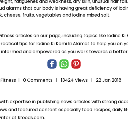
eight, fatiguenes and weakness, dry skin, unusual hair fall
 alarms that our body is having great deficiency of iodi
ilk, cheese, fruits, vegetables and iodine mixed salt.
itness articles on our page, including topics like Iodine K
ractical tips for Iodine Ki Kami Ki Alamat to help you on yo
informed and empowered as you work towards a better l
Fitness
|
0 Comments |
13424 Views |
22 Jan 2018
 with expertise in publishing news articles with strong 
ws and featured content especially food recipes, daily lif
riter at kfoods.com.