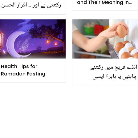
and Their Meaning in
رکھتی ہے اور ۔۔ اقرار الحسن
Urdu
نے پہلی بیوی کی تعریفوں
کے پُل باندھ دیئے! باقی دو
کے بارے میں کیا کہا؟
انڈے فریج میں رکھنے
Health Tips for
Ramadan Fasting
چاہئیں یا باہر؟ ایسی
معلومات جو بہت کم لوگ
جانتے ہیں