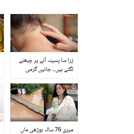
زرا سا پسینہ آنے پر چبھنے
لگتے ہیں۔۔ جانیں گرمی
دانوں سے بچنے کے لیئے
لیموں کا لیپ کس طرح آپ
کی مدد کرسکتا ہے؟
میری 76 سالہ بوڑھی ماں