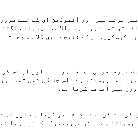
یں ہوتے ہیں اور آئیوڈین ان کے لیے ضروری
ئے تو تھائی رائیڈ والا حصہ پھیلنے لگتا 
ا کرسکیں،اس کے نتیجے میں گلا سوج جاتا ہے
ک غیرمعمولی اضافہ ہوجائے اور آپ اس کی و
ارہ بھی ہوسکتا ہے۔ اس جز کی کمی تھائی ر
وزن میں اضافہ کرتا ہے۔
گولیٹ کرنے کا کام بھی کرتا ہے اور اس کی
ہوجاتا ہے۔ اگر غیرمعمولی کمزوری یا تھک