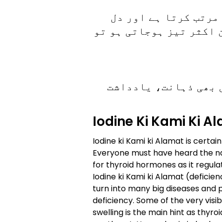
مرتب کرتا ہے اور دل
 اکثر تیز ہوجاتی ہو تو
 بھی ذہانت، یادداشت
Iodine Ki Kami Ki A
Iodine ki Kami ki Alamat is certa
Everyone must have heard the nam
for thyroid hormones as it regulat
Iodine ki Kami ki Alamat (deficien
turn into many big diseases and p
deficiency. Some of the very visibl
swelling is the main hint as thyr