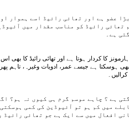
بڑا عضو ہے اور تھائی رائیڈ اسے ہموار او
 تھائی رائیڈ کو مناسب مقدار میں آئیوڈین
تی ہے۔
ارمونز کا کردار ہوتا ہے اور تھائی رائیڈ کا بھی اس
بھی ہوسکتا ہے جیسے عمر، ادویات وغیرہ، تاہم پھر 
کرالیں۔
تی ہے ؟ چاہے موسم گرم ہی کیوں نہ ہو؟ اگ
بلے میں کم ہو تو آئیوڈین کی کمی ہوسکتی
نی افعال میں سے ایک ہے جو تھائی رائیڈ 