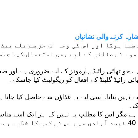
ارہ کرنے والی نشانیاں
سنا ہوگا اور اس کی وجہ اس جز سے ملے نمک
موں کی صفائی کے لیے بھی استعمال کیا جاس
ہے جو تھائی رائیڈ ہارمونز کے لیے ضروری ہے اور ص
ئی رائیڈ گلینڈ کے افعال کو ریگولیٹ کیا جاسکے۔
ہیں بناتا، اسی لیے یہ غذاﺅں سے حاصل کیا جاتا ہ
مک۔
ا ہے مگر اس کا مطلب یہ نہیں کہ ہر ایک اسے منا
کرلیتا ہے اور اس وقت دنیا کی 40 فیصد آبادی میں اس کی کمی ک