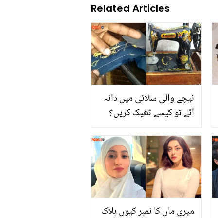
Related Articles
نیچے والی سلائی میں دانہ
آئے تو کیسے ٹھیک کریں؟
جانیں 3 آسان طریقے جو
آپ کو مشین بازار لے جانے
کی خواری سے بچا سکتے
ہیں
میری ماں کا نمبر کیوں بلاک