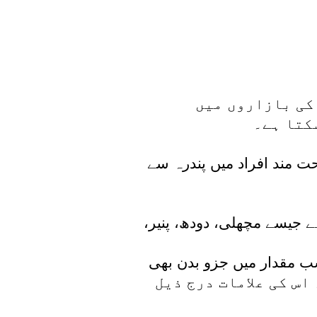
 کی بازاروں میں
کتا ہے۔
حت مند افراد میں پندرہ سے
ے جیسے مچھلی، دودھ، پنیر،
سب مقدار میں جزو بدن بھی
ا خطرہ ہے۔ اس کی علامات درج ذیل