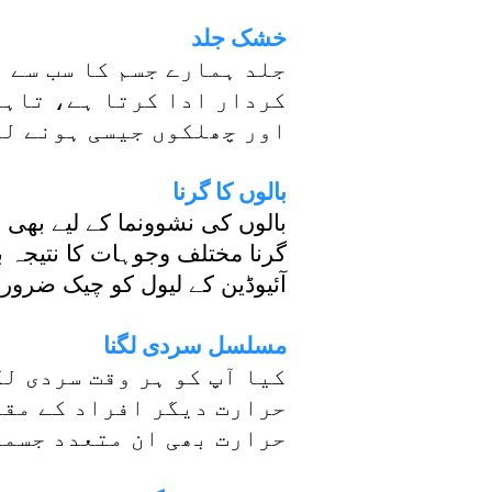
خشک جلد
جلد ہمارے جسم کا سب سے 
کردار ادا کرتا ہے، تاہم
اور چھلکوں جیسی ہونے لگ
بالوں کا گرنا
بالوں کی نشوونما کے لیے بھی ہ
گرنا مختلف وجوہات کا نتیجہ 
آئیوڈین کے لیول کو چیک ضرور 
مسلسل سردی لگنا
کیا آپ کو ہر وقت سردی لگ
حرارت دیگر افراد کے مقا
حرارت بھی ان متعدد جسما