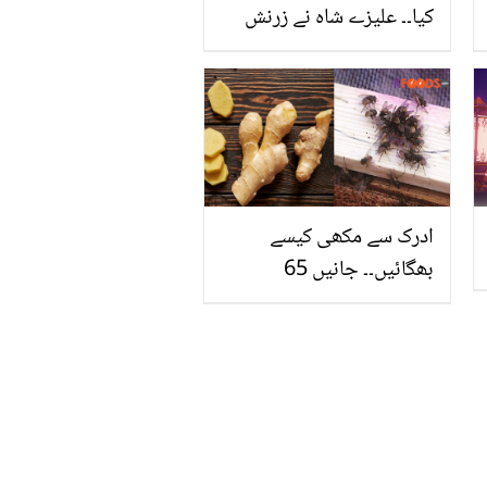
کیا۔۔ علیزے شاہ نے زرنش
خان کو معافی مانگنے پر
بھی نہ بخشا ! اصل معاملہ
کیا ہے؟
ادرک سے مکھی کیسے
بھگائیں۔۔ جانیں 65
بیماریاں گھر لانے والی
مکھیوں کو بھگانے کا آسان
ترین طریقہ جو مہنگے
اسپرے کا خرچہ بھی بچائے