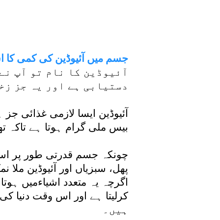
جسم میں آئیوڈین کی کمی کا اش
آئیوڈین کا نام تو آپ نے 
دستیابی ہے اور یہ جز زخ
آئیوڈین ایسا لازمی غذائی جز 
بیس ملی گرام ہوتا ہے تاکہ تھا
چونکہ جسم قدرتی طور پر اسے ن
پھل، سبزیاں اور آئیوڈین ملا ن
اگرچہ یہ متعدد اشیاءمیں ہوت
ہیں۔