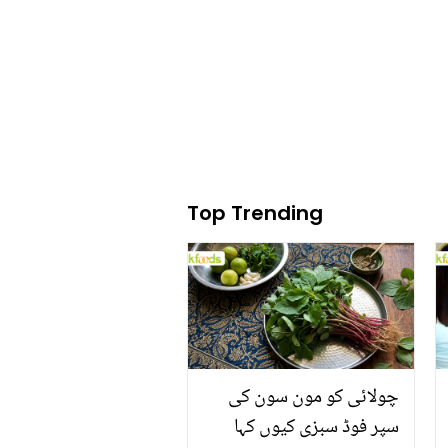
سی غذائیں 30 سال کے بعد
کھانے سے آپ جلدی بوڑھے
ہو جائیں گے
Top Trending
چولائی کو مون سون کی
سپر فوڈ سبزی کیوں کہا