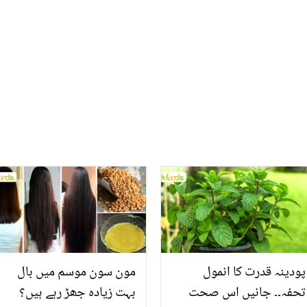
آیا؟ سوشل میڈیا کا دعویٰ
اداکارہ کا انکشاف
پودینہ قدرت کا انمول
مون سون موسم میں بال
تحفہ۔۔ جانیں اس صحت
بہت زیادہ جھڑ رہے ہیں؟