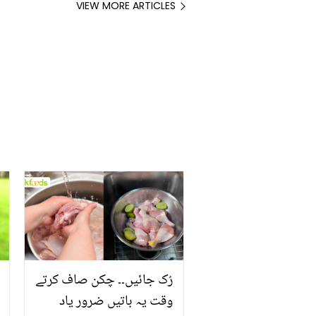
VIEW MORE ARTICLES
کب پھل دیتا ہے؟
رُک جائیں۔۔ چکن صاف کرتے
وقت یہ باتیں ضرور یاد