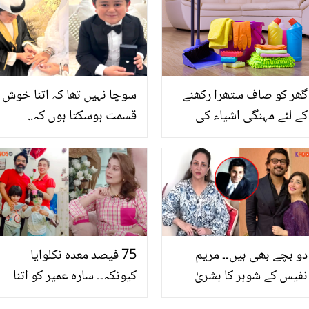
بول ڈالا؟
گھر کو صاف ستھرا رکھنے
سوچا نہیں تھا کہ اتنا خوش
کے لئے مہنگی اشیاء کی
قسمت ہوسکتا ہوں کہ..
خریداری کیوں کریں؟بنائیں
عبدو روزک کی منگیتر کون
کم خرچ میں گھر کو صاف
ہیں؟ دیکھیں خوبصورت
ستھرا جگمگاتا رکھنے والے
تصاویر
سلوشن
دو بچے بھی ہیں۔۔ مریم
75 فیصد معدہ نکلوایا
نفیس کے شوہر کا بشریٰ
کیونکہ۔۔ سارہ عمیر کو اتنا
انصاری سے کیا رشتہ نکل
بڑا فیصلہ کیوں لینا پڑا؟