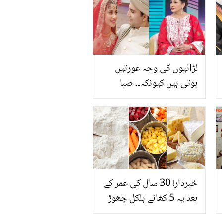
لڑائیوں کی وجہ عورتیں
ہوتی ہیں کیونکہ۔۔ صبا
فیصل نے بڑھتی ہوئی
طلاقوں کا ملبہ خواتین پر
ڈالتے ہوئے کیا کچھ کہہ دیا؟
خبردار! 30 سال کی عمر کے
بعد یہ 5 کھانے بلکل چھوڑ
دیں کیونکہ ۔۔۔ جانیں کون