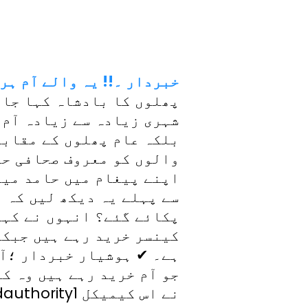
خبردار ۔!! یہ والے آم ہر
پھلوں کا بادشاہ کہا جاتا
شہری زیادہ سے زیادہ آم
بلکہ عام پھلوں کے مقابلے
والوں کو معروف صحافی حا
اپنے پیغام میں حامد میر
سے پہلے یہ دیکھ لیں کہ ا
پکائے گئے؟ انہوں نے کہا 
کینسر خرید رہے ہیں جبکہ
ہے۔ ✔ ہوشیار خبردار ؛آم
جو آم خرید رہے ہیں وہ ک