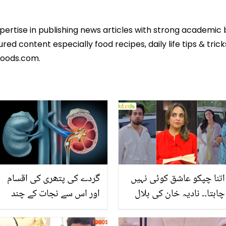
xpertise in publishing news articles with strong academic
ed content especially food recipes, daily life tips & tric
foods.com.
اتنا چپکو عاشق کوئی نہیں
گردے کی پتھری کی اقسام
چاہتا۔۔ نادیہ خان کی بلال
اور اس سے نجات کے چند
عباس اور ہانیہ عامر کے نئے
مفید طریقے
ڈرامے پر کڑی تنقید! کیا کیا