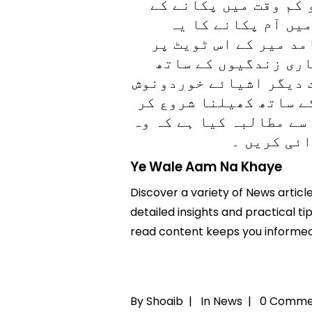
 کم وقت میں پکانے کے
یں آم پکانے کا یہ
مد میر کے اس ٹویٹ پر
اری زندگیوں کے ساتھ
ت دیگر اشیائے خوردونوش
ے ساتھ کھیلنا شروع کر
سے مطالبہ کیا ہے کہ وہ
ائی کریں ۔
Ye Wale Aam Na Khaye
Discover a variety of News articl
detailed insights and practical t
read content keeps you informed
By Shoaib |
In
News
|
0 Comme