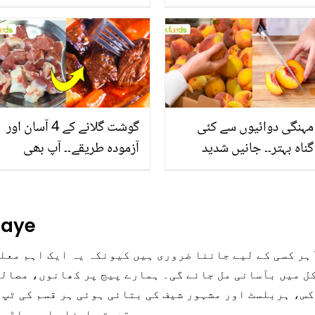
بخش پتوں کے 10 حیرت
جانیں بالوں کو مضبوط
انگیز طبی فوائد
بنانے کے چند قدرتی طریقے
مہنگی دوائیوں سے کئی
گوشت گلانے کے 4 آسان اور
گناہ بہتر۔۔ جانیں شدید
آزمودہ طریقے۔۔ آپ بھی
گرمی کے موسم میں آڑو
جانیں انٹرنیشنل شیف کے
کیوں کھانا چاہیے؟
بتائے راز
haye
ل میں بآسانی مل جائے گی۔ ہمارے پیج پر کھانوں، مصا
، ہربلسٹ اور مشہور شیف کی بتائی ہوئی ہر قسم کی ٹپ د
قدرتی اجزاء اور ماڈرن