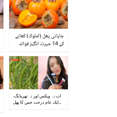
جاپانی پھل (املوک) کھانے
کے 14 حیرت انگیز فوائد
اب نہ ویکس اور نہ تھریڈنگ،
ایک عام درخت جس کا پھل
لگانے سے بال عمر بھر نہیں
اُگیں گے ۔۔ یہ کون سا ہے اور