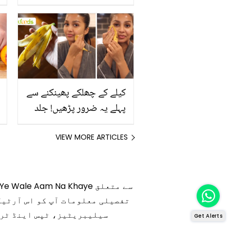
رکھیں
کیلے کے چھلکے پھینکنے سے
پہلے یہ ضرور پڑھیں! جلد
کے 3 بڑے مسائل کا سستا
اور قدرتی حل
VIEW MORE ARTICLES
تفصیلی معلومات آپ کو اس آرٹیک
سیلیبریٹیز، ٹپس اینڈ ٹرکس
Get Alerts