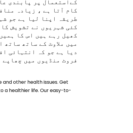
کےاستعمال پر پابندی عائ
کام آتا ہے ، زیادہ مناف
طریقہ اپنا لیا ہے جو شہ
کئی شہریوں نے تشویش کا 
کھیل رہے ہیں اس کا ہمیں
میں ملاوٹ کے ساتھ ساتھ 
دیا ہے جو کہ انتہائی اف
فروٹ منڈیوں میں چھاپے م
e and other health issues. Get
o a healthier life. Our easy-to-