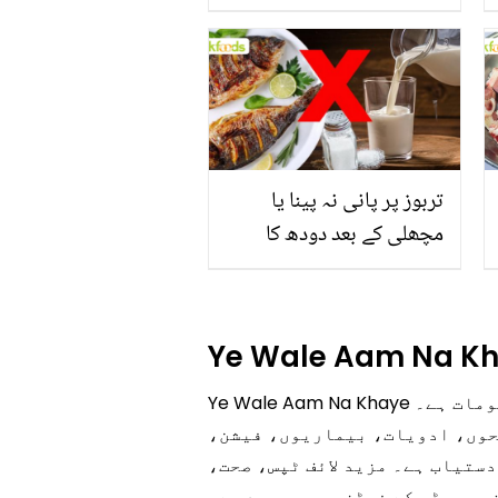
جاتا ہے؟ جانیں وٹامنز،
منرلز اور اینٹی آکسیڈنٹس
سے بھرپور اس سبزی کے
فائدے
تربوز پر پانی نہ پینا یا
مچھلی کے بعد دودھ کا
استعمال۔۔ جانیں کھانوں
سے متعلق غلط فہمیوں کی
حقیقت کیا ہے اور افواہ کیا؟
Ye Wale Aam Na K
Ye Wale Aam Na Khaye ہر کسی کے لیے جاننا ضروری ہیں کیونکہ یہ ایک اہم معلومات ہے۔ Ye Wale Aam Na Khaye سے متعلق
لحوں، ادویات، بیماریوں، فیشن،
ستیاب ہے۔ مزید لائف ٹپس، صحت،
 ریمیڈی کے فوڈز میں موجود ہے۔