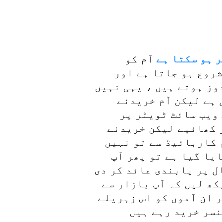
ر ہو سکتا ہے
آم کو
شروع ہو جاتا ہے اور
وز ہوتے ہیں ، یہی نہیں
ہے لیکن آم خریدنے
ویب سائٹ ٹویٹر پر
ر کھائیے لیکن خریدنے
م کاربائیڈ سے تو نہیں
یا گیا ہے تو پھر آپ
ل پر پابندی عائد کر دی
ھ لیں کہ آپ بازار سے
 ان آموں کو اس زہریلے
foodauthority نے اس کیمیکل