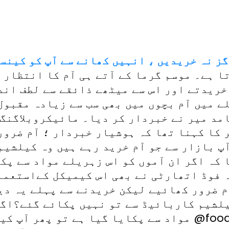
گز نہ خریدیں ، انہیں کھانے سے آپ کو کینس
 ہے۔ موسم گرما کے آتے ہی آم کا انتظار 
 خریدتے اور اس سے میٹھے ذائقے سے لطف اند
 میں آم بچوں میں بھی سب سے زیادہ مقبول 
مد میر نے خبردار کر دیا۔ مائیکروبلاگنگ 
 کا کہنا تھا کہ ہوشیار خبردار ؛ آم ضرو
ٓپ بازار سے جو آم خرید رہے ہیں وہ کیلشی
کہ اگر ان آموں کو اس زہریلے مواد سے پکا
 فوڈ اتھارٹی نے بھی اس کیمیکل کےاستعما
 ضرور کھائیے لیکن خریدنے سے پہلے یہ دیک
یلشیم کاربائیڈ سے تو نہیں پکائے گئے؟اگر
مواد سے پکایا گیا ہے تو پھر آپ کینسر خرید رہے ہیں @1