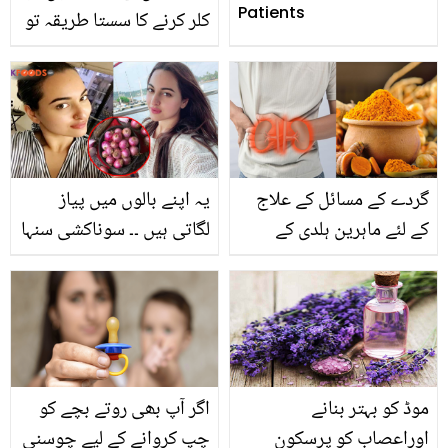
Patients
کلر کرنے کا سستا طریقہ تو
اب نہ پارلر جانے کی ٹینشن
اور نہ بال خراب و سفید
ہونے کا مسئلہ
گردے کے مسائل کے علاج
یہ اپنے بالوں میں پیاز
کے لئے ماہرین ہلدی کے
لگاتی ہیں ۔۔ سوناکشی سنہا
استعمال کا مشورہ کیوں
کے سلکی، گھنے اور کالے
دیتے ہیں؟ جانئیے اس کے
بالوں کا وہ سستا راز، جو
حیرت انگیز فوائد اور
گھر بیٹھے ہر عورت آزما
طریقہ استعمال
سکتی ہے
موڈ کو بہتر بنانے
اگر آپ بھی روتے بچے کو
اوراعصاب کو پرسکون
چپ کروانے کے لیے چوسنی