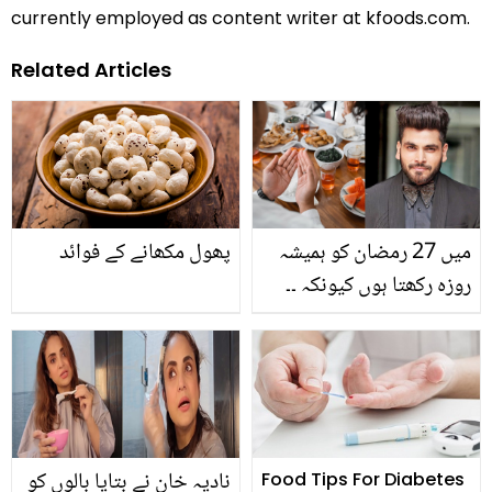
currently employed as content writer at kfoods.com.
Related Articles
میں 27 رمضان کو ہمیشہ
پھول مکھانے کے فوائد
روزہ رکھتا ہوں کیونکہ ۔۔
ہندو مذہب سے تعلق رکھنے
والے بگ باس مدمقابل شیو
ٹھاکرے کا روزہ رکھنے کا
انکشاف
نادیہ خان نے بتایا بالوں کو
Food Tips For Diabetes