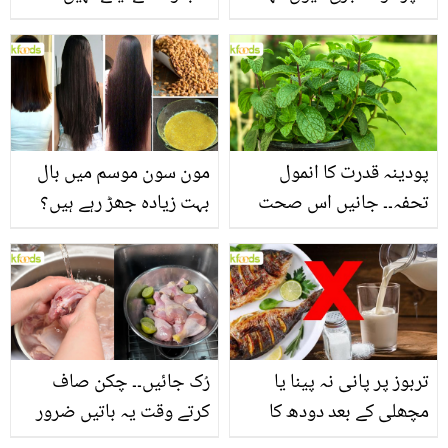
جاتا ہے؟ جانیں وٹامنز،
جانیں اس کے وہ حیرت
منرلز اور اینٹی آکسیڈنٹس
انگیز فوائد جو شاید ہی آپ
سے بھرپور اس سبزی کے
کو معلوم ہوں
فائدے
پودینہ قدرت کا انمول
مون سون موسم میں بال
تحفہ۔۔ جانیں اس صحت
بہت زیادہ جھڑ رہے ہیں؟
بخش پتوں کے 10 حیرت
جانیں بالوں کو مضبوط
انگیز طبی فوائد
بنانے کے چند قدرتی طریقے
تربوز پر پانی نہ پینا یا
رُک جائیں۔۔ چکن صاف
مچھلی کے بعد دودھ کا
کرتے وقت یہ باتیں ضرور
استعمال۔۔ جانیں کھانوں
یاد رکھیں