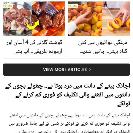
سے متعلق غلط فہمیوں کی
حقیقت کیا ہے اور افواہ
کیا؟
مہنگی دوائیوں سے کئی
گوشت گلانے کے 4 آسان اور
گناہ بہتر۔۔ جانیں شدید
آزمودہ طریقے۔۔ آپ بھی
گرمی کے موسم میں آڑو
جانیں انٹرنیشنل شیف کے
کیوں کھانا چاہیے؟
بتائے راز
VIEW MORE ARTICLES
اچانک بیٹے کے دانت میں درد ہوتا ہے.. چھوٹے بچوں کے
دانتوں میں اٹھنے والی تکلیف کو فوری کم کرنے کے
ٹوٹکے
اچانک بیٹے کے دانت میں درد ہوتا ہے.. چھوٹے بچوں کے دانتوں میں اٹھنے
والی تکلیف کو فوری کم کرنے کے ٹوٹکے ہر کسی کے لیے جاننا ضروری ہیں
کیونکہ یہ ایک اہم معلومات ہے۔ اچانک بیٹے کے دانت میں درد ہوتا ہے..