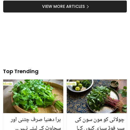
لیا؟ دلچسپ ویڈیو وائرل
نسخے
VIEW MORE ARTICLES
Top Trending
چولائی کو مون سون کی
ہرا دھنیا صرف چٹنی اور
سپر فوڈ سبزی کیوں کہا
سجاوٹ کے لیئے نہیں۔۔