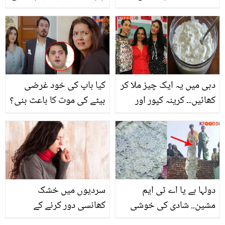
رکھنے والی جادوئی بوٹی،
دیتے ہیں تو ایک منٹ
یہ حسن کے ساتھ ساتھ
ٹہریں، کیا آپ چوسنی کے
صحت کے کن مسائل کو حل
بارے میں یہ سب جانتے
کرنے میں مددگار ثابت
ہیں؟
ہوسکتی ہے؟
دہی میں یہ ایک چیز ملا کر
کیا باپ کی خود غرضی
کھائیں۔۔ کرینہ کپور اور
بیٹے کی موت کا باعث بنی؟
عالیہ بھٹ کی ڈائٹیشن نے
بسمل ڈرامے کی کہانی نے
خواتین کو کیا کھانے کا
سب کو جھنجھوڑ دیا
مشورہ دیا؟ جس سے
صحت بھی بنے اور فٹ
بھی رہے
دولہا ہے یا اے ٹی ایم
سردیوں میں خشک
مشین.. شادی کی خوشی
کھانسی دور کرنے کے
میں کتنے لاکھ کا ہار پہن
آزمودہ اور آسان تین گھریلو