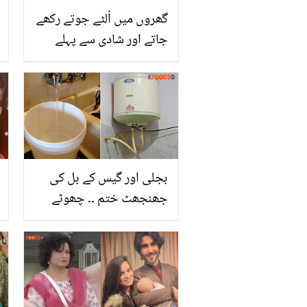
گھروں میں اُلٹے جوتے رکھے
جاتے اور شادی سے پہلے
عجیب و غریب رسم کیوں
کرتے؟ کوریا سے متعلق کچھ
ایسی باتیں جو ہر کوئی
نہیں جانتا
بجلی اور گیس کے بل کی
جھنجھٹ ختم ۔۔ چھوٹے
سائز کا یہ گیزر آج ہی آپ
بھی گھر لائیں اور 24
گھنٹے میں کسی بھی وقت
گرم پانی پائیں وہ بھی کم
خرچے میں