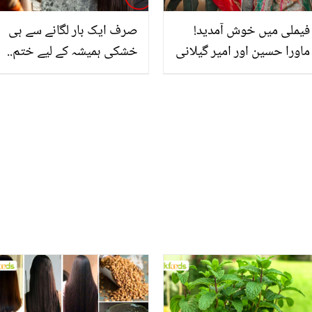
فیملی میں خوش آمدید!
صرف ایک بار لگانے سے ہی
ماورا حسین اور امیر گیلانی
خشکی ہمیشہ کے لیے ختم..
کی شادی پر عروہ کی
روز روز شیمپو کر کے تھک
خوبصورت تصویری پوسٹ
گئے ہیں تو خشکی سے
وائرل
نجات کے لئے یہ آسان ٹوٹکہ
بھی آزما لیں