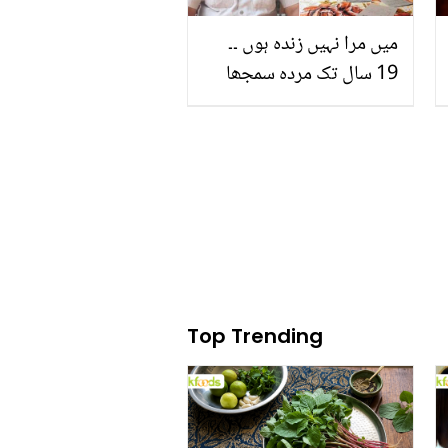
میں مرا نہیں زندہ ہوں ۔۔
19 سال تک مردہ سمجھا
جانے والا شخص زندہ کیسے
ہوا؟ ایسی حقیقی کہانی
جس پر فلم بھی بن گئی
Top Trending