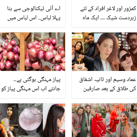
کمزور اور لاغر افراد کے لئے
اے آئی ٹیکنالوجی سے بنا
زبردست شیک ۔۔۔ ایک ماہ
پہلا لباس.. اس لباس میں
میں 10 پاؤنڈز وزن بڑھائیں
کیا خاص بات ہے؟ دیکھیں
عماد وسیم اور ثانیہ اشفاق
پیاز مہنگی ہوگئی ہے۔۔
کی طلاق کے بعد صارفین
جانئے اب اس مہنگی پیاز کو
نائلہ راجہ پر برس پڑے!
گلنے سڑنے سے بچانے اور
نائلہ کے جواب نے مزید آگ
دیر تک تازہ رکھنے کے
بھڑکا دی
طریقے