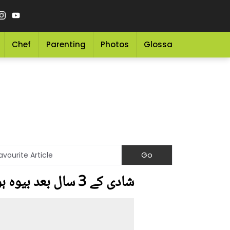
Chef
Parenting
Photos
Glossary
Grocery 
شادی کے 3 سال بعد بیوہ ہوگئی تھی۔۔ ڈاکٹر نبیہہ کے منگیتر کون ہیں اور کیا کام کرتے ہیں؟