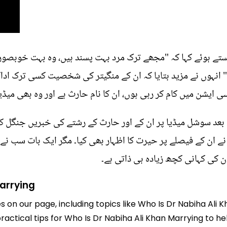
ہنستے ہوئے کہا کہ "مجھے ترک مرد بہت پسند ہیں، وہ بہت خوبصو
انہوں نے مزید بتایا کہ ان کے منگیتر کی شخصیت کسی ترک ادا
ایشن میں کام کر رہی ہوں، ان کا نام حارث ہے اور وہ بھی میڈی
ے بعد سوشل میڈیا پر ان کے اور حارث کے رشتے کی خبریں جنگل 
نے ان کے فیصلے پر حیرت کا اظہار بھی کیا۔ مگر ایک بات سب نے م
ن کی کہانی کچھ زیادہ ہی ذاتی ہے۔
Marrying
es on our page, including topics like Who Is Dr Nabiha Ali
practical tips for Who Is Dr Nabiha Ali Khan Marrying to he