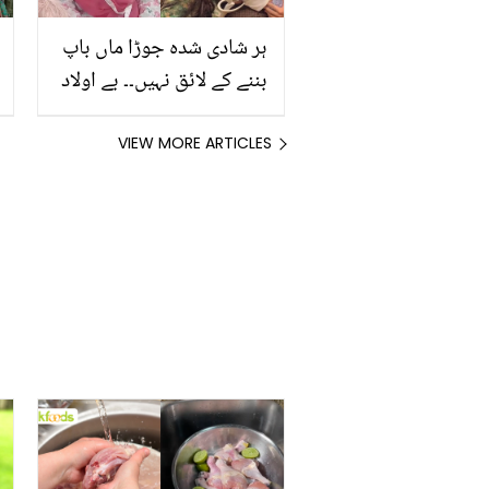
ہر شادی شدہ جوڑا ماں باپ
بننے کے لائق نہیں۔۔ بے اولاد
ثانیہ سعید کی انوکھی
منطق! کیا کچھ کہہ دیا؟
VIEW MORE ARTICLES