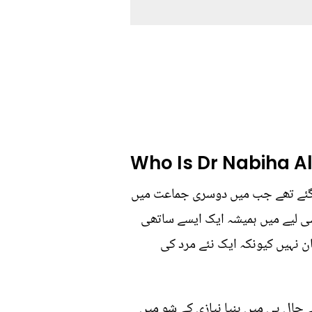
Who Is Dr Nabiha A
 گئے تھے جب میں دوسری جماعت میں
سی لیے میں ہمیشہ ایک ایسے ساتھی
ن نہیں کیونکہ ایک نئے مرد کی
نے حال ہی میں ہنیا نیازی کے شو میں