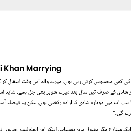
li Khan Marrying
د کی کمی محسوس کرتی رہی ہوں۔ میرے والد اس وقت انتقال کر
 اور شادی کے صرف تین سال بعد میرے شوہر بھی چل بسے۔ شاید ا
ے۔ اب میں دوبارہ شادی کا ارادہ رکھتی ہوں، لیکن یہ فیصلہ آسا
رے گی۔"
 ایک متنازع مگر مقبول ماہرِ نفسیات، اینکر اور انفلوئنسر جنہوں 