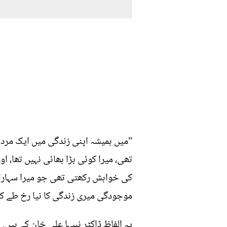
"میں ہمیشہ اپنی زندگی میں ایک مر
تھی، میرا کوئی بڑا بھائی نہیں تھا،
کی خواہش رکھتی تھی جو میرا سہارا بن
موجودگی میری زندگی کا نیا رخ طے ک
یہ الفاظ ڈاکٹر نبیہا علی خان کے ہیں.