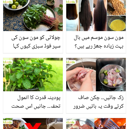
مون سون موسم میں بال
چولائی کو مون سون کی
بہت زیادہ جھڑ رہے ہیں؟
سپر فوڈ سبزی کیوں کہا
جانیں بالوں کو مضبوط
جاتا ہے؟ جانیں وٹامنز،
بنانے کے چند قدرتی طریقے
منرلز اور اینٹی آکسیڈنٹس
سے بھرپور اس سبزی کے
فائدے
رُک جائیں۔۔ چکن صاف
پودینہ قدرت کا انمول
کرتے وقت یہ باتیں ضرور
تحفہ۔۔ جانیں اس صحت
یاد رکھیں
بخش پتوں کے 10 حیرت
انگیز طبی فوائد