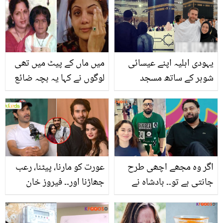
باوجود عورت نے سسرال
والوں کا دل کیسے جیتا؟
یہودی اہلیہ اپنے عیسائی
میں ماں کے پیٹ میں تھی
شوہر کے ساتھ مسجد
لوگوں نے کہا یہ بچہ ضائع
الحرام میں چلی گئی اور ۔۔
کردو۔ شلپا شیٹھی کا نجی
جب غیر مسلم جوڑا مسجد
زندگی کے حوالے سے
الحرام میں داخل ہوا تو ان
انکشاف
کے ساتھ کیا ہوا؟
خوبصورت واقعے نے دل
اگر وہ مجھے اچھی طرح
عورت کو مارنا، پیٹنا، رعب
خوش کردیے
جانتی ہے تو۔۔ بادشاہ نے
جھاڑنا اور۔۔ فیروز خان
ہانیہ عامر سے اپنے تعلق کے
پہلی بار علیزے کے ساتھ
بارے میں پہلی بار بتا دیا
اپنے معاملات پر بول پڑے!