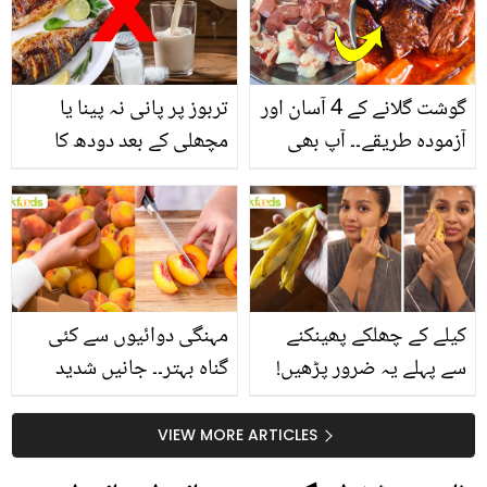
گوشت گلانے کے 4 آسان اور
تربوز پر پانی نہ پینا یا
آزمودہ طریقے۔۔ آپ بھی
مچھلی کے بعد دودھ کا
جانیں انٹرنیشنل شیف کے
استعمال۔۔ جانیں کھانوں
بتائے راز
سے متعلق غلط فہمیوں کی
حقیقت کیا ہے اور افواہ
کیا؟
کیلے کے چھلکے پھینکنے
مہنگی دوائیوں سے کئی
سے پہلے یہ ضرور پڑھیں!
گناہ بہتر۔۔ جانیں شدید
جلد کے 3 بڑے مسائل کا
گرمی کے موسم میں آڑو
سستا اور قدرتی حل
کیوں کھانا چاہیے؟
VIEW MORE ARTICLES