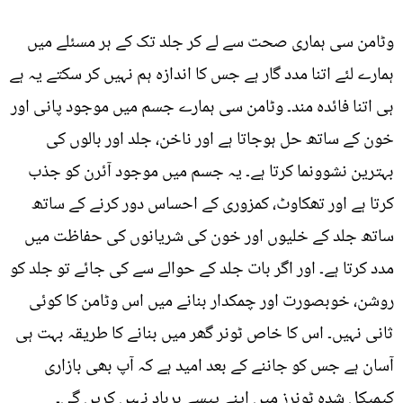
وٹامن سی ہماری صحت سے لے کر جلد تک کے ہر مسئلے میں
ہمارے لئے اتنا مدد گار ہے جس کا اندازہ ہم نہیں کر سکتے یہ ہے
ہی اتنا فائدہ مند۔ وٹامن سی ہمارے جسم میں موجود پانی اور
خون کے ساتھ حل ہوجاتا ہے اور ناخن، جلد اور بالوں کی
بہترین نشوونما کرتا ہے۔ یہ جسم میں موجود آئرن کو جذب
کرتا ہے اور تھکاوٹ، کمزوری کے احساس دور کرنے کے ساتھ
ساتھ جلد کے خلیوں اور خون کی شریانوں کی حفاظت میں
مدد کرتا ہے۔ اور اگر بات جلد کے حوالے سے کی جائے تو جلد کو
روشن، خوبصورت اور چمکدار بنانے میں اس وٹامن کا کوئی
ثانی نہیں۔ اس کا خاص ٹونر گھر میں بنانے کا طریقہ بہت ہی
آسان ہے جس کو جاننے کے بعد امید ہے کہ آپ بھی بازاری
کیمیکل شدہ ٹونرز میں اپنے پیسے برباد نہیں کریں گی۔