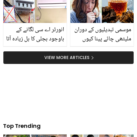
حقیقت کیا تھی؟
موسمی تبدیلیوں کے دوران
انورٹر اے سی لگانے کے
ملیٹھی چائے پینا کیوں
باوجود بجلی کا بل زیادہ آتا
بہترین ہے؟ کھانسی اور گلے
ہے تو.. وہ غلطی جس سے
کی خراش سے نجات کے
آپ ہزاروں کا نقصان اٹھا
VIEW MORE ARTICLES
لیے ملیٹھی کے صحت مند
رہے ہیں! جانیں اسے ٹھیک
فوائد
کرنے کا طریقہ
Top Trending