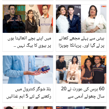
کی جلد رہے تروتازہ اور
کرتے ہیں؟ سردیوں میں
نکھری نکھری
استعمال ہونے والی چند عام
غذاؤں کے خطرناک نقصان
بیٹی سے پہلے مجھے کھانے
میں اپنے بچے اٹھالیتا ہوں
پر لے گیا اور.. پریانکا چوپڑا
پر بیوی کا بیگ نہیں ۔۔
کی شادی 10 سال چھوٹے
مشہور اینکر منیب فاروق
لڑکے سے کیوں کروائی؟
کی سعودی عرب میں رہتی
ماں کے انکشافات
ہوئی لڑکی سے شادی کیسے
ہوئی؟
60 برس کی عورت نے 20
بلڈ شوگر کنٹرول میں
سال چھوٹے آدمی سے
رکھنے کے لئے 5 اہم غذائیں
شادی کرلی.. شدید نفرت کے