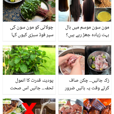
مون سون موسم میں بال
چولائی کو مون سون کی
بہت زیادہ جھڑ رہے ہیں؟
سپر فوڈ سبزی کیوں کہا
جانیں بالوں کو مضبوط
جاتا ہے؟ جانیں وٹامنز،
بنانے کے چند قدرتی طریقے
منرلز اور اینٹی آکسیڈنٹس
سے بھرپور اس سبزی کے
فائدے
رُک جائیں۔۔ چکن صاف
پودینہ قدرت کا انمول
کرتے وقت یہ باتیں ضرور
تحفہ۔۔ جانیں اس صحت
یاد رکھیں
بخش پتوں کے 10 حیرت
انگیز طبی فوائد