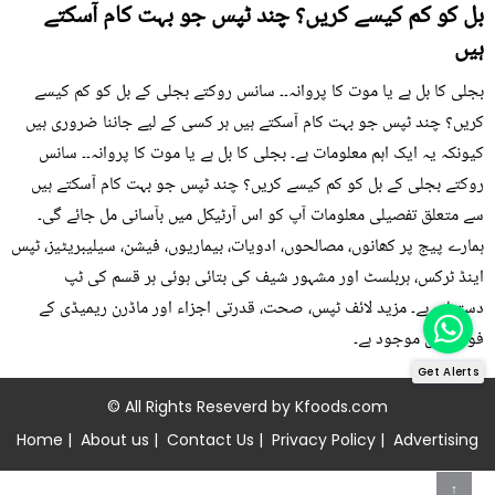
بل کو کم کیسے کریں؟ چند ٹپس جو بہت کام آسکتے
ہیں
بجلی کا بل ہے یا موت کا پروانہ۔۔ سانس روکتے بجلی کے بل کو کم کیسے
کریں؟ چند ٹپس جو بہت کام آسکتے ہیں ہر کسی کے لیے جاننا ضروری ہیں
کیونکہ یہ ایک اہم معلومات ہے۔ بجلی کا بل ہے یا موت کا پروانہ۔۔ سانس
روکتے بجلی کے بل کو کم کیسے کریں؟ چند ٹپس جو بہت کام آسکتے ہیں
سے متعلق تفصیلی معلومات آپ کو اس آرٹیکل میں بآسانی مل جائے گی۔
ہمارے پیج پر کھانوں، مصالحوں، ادویات، بیماریوں، فیشن، سیلیبریٹیز، ٹپس
اینڈ ٹرکس، ہربلسٹ اور مشہور شیف کی بتائی ہوئی ہر قسم کی ٹپ
دستیاب ہے۔ مزید لائف ٹپس، صحت، قدرتی اجزاء اور ماڈرن ریمیڈی کے
فوڈز میں موجود ہے۔
Get Alerts
© All Rights Reseverd by
Kfoods.com
Home
|
About us
|
Contact Us
|
Privacy Policy
|
Advertising
↑