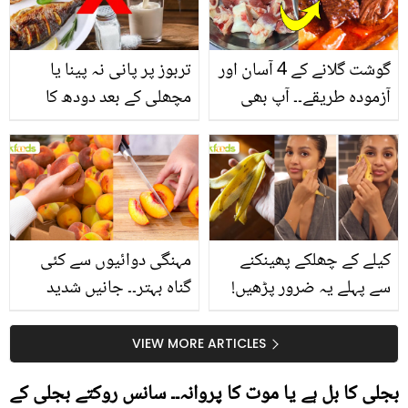
گوشت گلانے کے 4 آسان اور
تربوز پر پانی نہ پینا یا
آزمودہ طریقے۔۔ آپ بھی
مچھلی کے بعد دودھ کا
جانیں انٹرنیشنل شیف کے
استعمال۔۔ جانیں کھانوں
بتائے راز
سے متعلق غلط فہمیوں کی
حقیقت کیا ہے اور افواہ
کیا؟
کیلے کے چھلکے پھینکنے
مہنگی دوائیوں سے کئی
سے پہلے یہ ضرور پڑھیں!
گناہ بہتر۔۔ جانیں شدید
جلد کے 3 بڑے مسائل کا
گرمی کے موسم میں آڑو
سستا اور قدرتی حل
کیوں کھانا چاہیے؟
VIEW MORE ARTICLES
بجلی کا بل ہے یا موت کا پروانہ۔۔ سانس روکتے بجلی کے