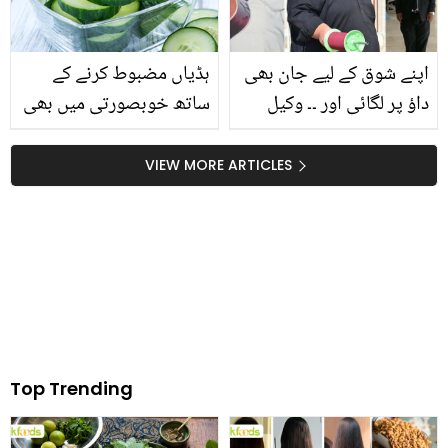
اپنے شوق کے لیے جان بھی
ہڈیاں مضبوط کرنے کے
داؤ پر لگائی اور ۔۔ وکیل
ساتھ خوبصورتی میں بھی
بننے کی خواہش رکھنے والے
اضافہ کرتا ہے ۔۔ صحت سے
نوجوان نے سیاہ کوٹ پہننے
بھرپور کھیرے کے بے شمار
VIEW MORE ARTICLES
کیلئے 100 کلو وزن کیسے
کرشماتی فوائد جس کے
کم کیا؟
بارے میں آپ نہیں جانتے
Top Trending