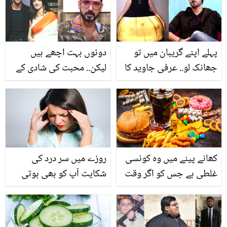
آگ بگولہ
حال ہوا؟
پہلے اپنے گریبان میں تو
دونوں بہت اچھے ہیں
جھانک لو.. عرفی جاوید کا
لیکن.. محبت کی شادی کے
لباس دیکھ کر آغا علی نے
باوجود ہریتھیک اور
ایسا کیا کہہ دیا کہ سب نے
سوزین کی طلاق کیوں
ان کو ہی آڑے ہاتھوں لے
ہوئی تھی؟ زید خان نے بتا
لیا؟
دیا
کھانے پینے میں وہ کونسی
روزے میں سر درد کی
غلطی ہے جس کو اگر وقت
شکایت آپ کو بھی ہوتی
پر نہ روکا گیا تو یہ آپ کو
ہے؟ آج جانیں اس کو ختم
آنتوں کے کینسر میں بھی
کرنے کا زبیدہ آپا کا بتایا ہوا
مبتلا کر سکتی ہے؟
آزمودہ ٹوٹکہ