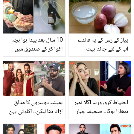
ڈالا؟ دیکھیں
کی بیماریوں سے محفوظ
رکھتا ہے؟
پیاز کے رس کے یہ فائدے
10 سال بعد پیدا ہوا بچہ
آپ کے لئے جاننا بہت
اغوا کر کے صندوق میں
ضروری ہے
چھپا دیا ۔۔ پکڑے جانے والی
عورت نے کس کے ڈر سے یہ
کام کیا؟
احتیاط کرو، ورنہ اگلا نمبر
ہمیشہ دوسروں کا مذاق
تمھارا ہوگا۔۔ صحیفہ جبار
اڑاتا تھا لیکن۔۔ اکلوتی بہن
خود اپنی نازیبا تصاویر
کی رخصتی پر فیضان شیخ
شیئر کرنے لگیں! صارفین
اور ان کے بھائیوں کا کیا