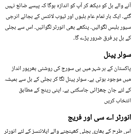
آنے والے بل کو دیکھ کر آپ کو اندازہ ہوگا کہ پیسے ضائع نہیں
گئے۔ ایک بار تمام عام بلبوں اور ٹیوب لائٹس کے بجائے انرجی
سیور بلبس لگوالیں۔ پنکھے بھی انورٹر لگوائیں۔ اس سے بجلی
کے بل پر فرق ضرور پڑے گا۔
سولر پینل
پاکستان کے ہر شہر میں ہی سورج کی روشنی بھرپور انداز
میں موجود ہوتی ہے۔ سولر پینل لگا کر بجلی کے بل سے ہمیشہ
کے لئے جان چھڑائی جاسکتی ہے۔ اپنی رینج کے مطابق
انتخاب کریں
انورٹر اے سی اور فریج
اس طرح کے بھاری بجلی کھینچنے والے اپلائنسز کے لئے انورٹر