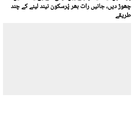
چھوڑ دیں، جانیں رات بھر پُرسکون نیند لینے کے چند
طریقے