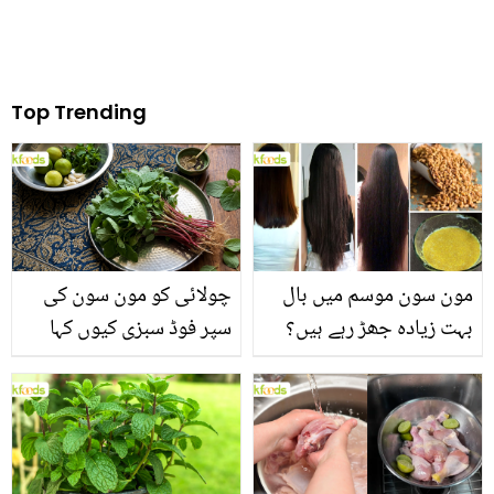
Top Trending
مون سون موسم میں بال
چولائی کو مون سون کی
بہت زیادہ جھڑ رہے ہیں؟
سپر فوڈ سبزی کیوں کہا
جانیں بالوں کو مضبوط
جاتا ہے؟ جانیں وٹامنز،
بنانے کے چند قدرتی طریقے
منرلز اور اینٹی آکسیڈنٹس
سے بھرپور اس سبزی کے
فائدے