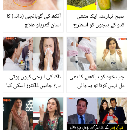
صبح نہارمنہ ایک مٹھی
آنکھ کی گوہانجی (دانہ) کا
کدو کے بیجوں کو اسطرح
آسان گھریلو علاج
کھانے سے کیا ہوتا ہے؟
بیماریاں پُرانی، حل نئے!
جانیں ان بیجوں کے بہترین
فائدے
جب خود کو دیکھنے کا بھی
ناک کی الرجی کیوں ہوتی
دل نہیں کرتا تو یہ والی
ہے؟ جانیں ڈاکٹرز اسکی کیا
ڈرپس لگواتی ہوں.. ڈاکٹر
وجوہات، احتیاط اور علاج
شائستہ کے حسن کو
بتاتے ہیں، جو آپ کے لیئے
نکھارنے والی ڈرپس کون
جاننے ضروری ہیں
سی ہیں؟