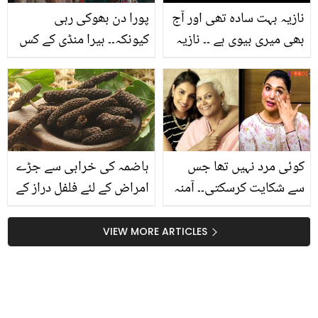
نازیہ بہت سادہ تھی اور آج
پورا دن بھوکی رہی
بھی میری بیوی ہے ۔۔ نازیہ
کیونکہ۔۔ ہیرا منڈی کے کس
حسن کے انتقال کے 16 سال
سین کو فلمانے کے لئے
بعد شوہر اشتیاق بیگ نے
ادیتی راؤ حیدری نے
کیا نیا انکشاف کر دیا؟
مشکلات سہیں؟
ویڈیو
کوئی مرد نہیں تھا جس
ہاضمہ کی خرابی سے جڑے
سے شکایت کرسکتی۔۔ آمنہ
امراض کے لئے فلفل دراز کے
الیاس یتیمی کے دکھ اور
ایسے فائدے جان کر آپ
والد کی موت یاد کر کے رو
بھی استعمال کئے بغیر نہیں
VIEW MORE ARTICLES
پڑیں
رہ سکیں گے