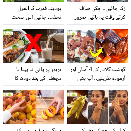
رُک جائیں۔۔ چکن صاف
پودینہ قدرت کا انمول
کرتے وقت یہ باتیں ضرور
تحفہ۔۔ جانیں اس صحت
یاد رکھیں
بخش پتوں کے 10 حیرت
انگیز طبی فوائد
گوشت گلانے کے 4 آسان اور
تربوز پر پانی نہ پینا یا
آزمودہ طریقے۔۔ آپ بھی
مچھلی کے بعد دودھ کا
جانیں انٹرنیشنل شیف کے
استعمال۔۔ جانیں کھانوں
بتائے راز
سے متعلق غلط فہمیوں کی
حقیقت کیا ہے اور افواہ
کیا؟