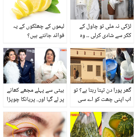
لڑکی نہ ملی تو چاول کے
لیموں کے چھلکوں کے یہ
ککر سے شادی کرلی ۔۔ وہ
فوائد جانتے ہیں؟
انوکھا شخص جس نے کچن
میں رکھے چاولوں کے ککر
سے شادی مگر بعد میں کیا
ہوا؟
گھر پورا دن تپتا رہتا ہے؟ تو
بیٹی سے پہلے مجھے کھانے
اب اپنی چھت کو اے سی
پر لے گیا اور.. پریانکا چوپڑا
کی طرح ٹھنڈا کرنے کے لیے
کی شادی 10 سال چھوٹے
1500 روپے میں یہ طریقہ
لڑکے سے کیوں کروائی؟
آزمائیں اور گرمی سے بچ
ماں کے انکشافات
جائیں