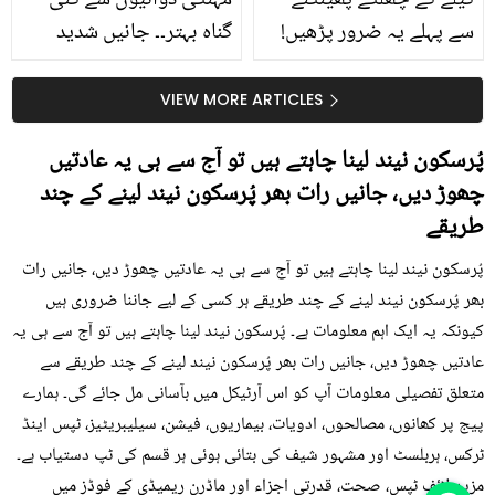
کیلے کے چھلکے پھینکنے
مہنگی دوائیوں سے کئی
سے پہلے یہ ضرور پڑھیں!
گناہ بہتر۔۔ جانیں شدید
جلد کے 3 بڑے مسائل کا
گرمی کے موسم میں آڑو
سستا اور قدرتی حل
کیوں کھانا چاہیے؟
VIEW MORE ARTICLES
پُرسکون نیند لینا چاہتے ہیں تو آج سے ہی یہ عادتیں
چھوڑ دیں، جانیں رات بھر پُرسکون نیند لینے کے چند
طریقے
پُرسکون نیند لینا چاہتے ہیں تو آج سے ہی یہ عادتیں چھوڑ دیں، جانیں رات
بھر پُرسکون نیند لینے کے چند طریقے ہر کسی کے لیے جاننا ضروری ہیں
کیونکہ یہ ایک اہم معلومات ہے۔ پُرسکون نیند لینا چاہتے ہیں تو آج سے ہی یہ
عادتیں چھوڑ دیں، جانیں رات بھر پُرسکون نیند لینے کے چند طریقے سے
متعلق تفصیلی معلومات آپ کو اس آرٹیکل میں بآسانی مل جائے گی۔ ہمارے
پیج پر کھانوں، مصالحوں، ادویات، بیماریوں، فیشن، سیلیبریٹیز، ٹپس اینڈ
ٹرکس، ہربلسٹ اور مشہور شیف کی بتائی ہوئی ہر قسم کی ٹپ دستیاب ہے۔
مزید لائف ٹپس، صحت، قدرتی اجزاء اور ماڈرن ریمیڈی کے فوڈز میں