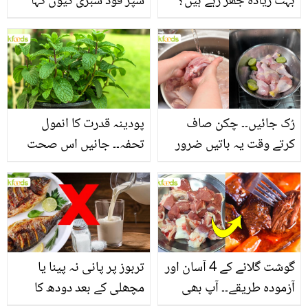
بہت زیادہ جھڑ رہے ہیں؟
سپر فوڈ سبزی کیوں کہا
جانیں بالوں کو مضبوط
جاتا ہے؟ جانیں وٹامنز،
بنانے کے چند قدرتی طریقے
منرلز اور اینٹی آکسیڈنٹس
سے بھرپور اس سبزی کے
فائدے
رُک جائیں۔۔ چکن صاف
پودینہ قدرت کا انمول
کرتے وقت یہ باتیں ضرور
تحفہ۔۔ جانیں اس صحت
یاد رکھیں
بخش پتوں کے 10 حیرت
انگیز طبی فوائد
گوشت گلانے کے 4 آسان اور
تربوز پر پانی نہ پینا یا
آزمودہ طریقے۔۔ آپ بھی
مچھلی کے بعد دودھ کا