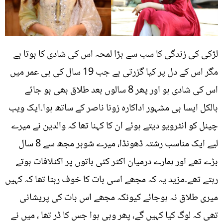
لڑکی کی زندگی کا سب سے بڑا لمحہ اس کی شادی کا ہوتا ہے
مگر اس کے دل پر کیا گزرتی ہے جب 19 سال کی ہی عمر میں
اس کی شادی ہو اور پھر 8 سالوں بعد طلاق بھی ہو جائے
بالکل ایسا ہی مشہور اداکارہ زونا ناصر کے ساتھ ہوا۔ایک ویب
چینل کو انٹرویو دیتے ہوئے ان کا کہنا تھا کہ والدین نے میرے
لیے ایک مناسب رشتہ ڈھونڈا، میرے شوہر مجھ سے 8 سال
بڑے تھے اور ہمارے درمیان اکثر کئی باتوں پر اکٹلافات ہوتے
رہتے تھے۔مزید یہ کہ مجھے اسی بات کا خوف رہتا تھا کہ کہیں
میری طلاق نہ ہوجائے کیونکہ مجھے اس بات کی پریشانی
تھی کہ لوگ کیا کہیں گے، پھر وہی ہوا جس کا ڈر تھا ، میں نے