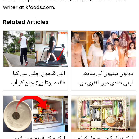
writer at kfoods.com.
Related Articles
دونوں بیٹیوں کے ساتھ
الٹے قدموں چلنے سے کیا
اپنی شادی میں انٹری دی..
فائدہ ہوتا ہے؟ جان کر آپ
مدیحہ رضوی نے اچانک
بھی ایسا کرنے لگیں گے
دوسری شادی کس سے
کرلی؟ دیکھیں
ایک پیالہ کچے چاول کپڑوں
ایک سکہ فریج میں لازمی