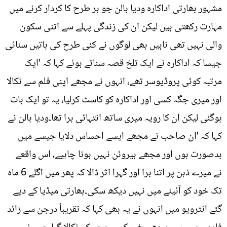
مشہور بھارتی اداکارہ ودیا بالن جو ہر طرح کا کردار کرنے میں
مہارت رکھتی ہیں لیکن ان کی زندگی پہلے سے اتنی سکون
والی نہیں تھی ناہیں بھی لوگوں نے کئی طرح کی باتیں سنائی
جیسا کہ اداکارہ نے ایک تلخ قصہ سناتے ہوئے کہا کہ 'ایک
مرتبہ کوئی پروڈیوسر تھے، انہوں نے مجھے اپنی فلم سے نکالا
اور میری جگہ کسی اور اداکارہ کو کاسٹ کرلیا، یہ تو ایک بات
ہوگئی لیکن ان کا رویہ میری ساتھ انتہائی برا تھا۔ودیا بالن نے
کہا کہ 'ان صاحب نے مجھے ایسے احساس دلایا جیسے میں
بدصورت ہوں اور مجھے ہیروئن نہیں ہونا چاہیے، اس واقعے
نے میرے ذہن پر اتنا برا اور گہرا اثر ڈالا کہ پھر میں اگلے 6 ماہ
تک خود کو آئینے میں نہیں دیکھ سکی۔بھارتی میڈیا کے دیے
گئے انٹرویو میں انہوں نے یہ بھی کہا کہ تقریباً درجن سے زائد