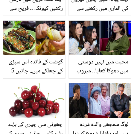
کی الماری میں رکھنے سے
رکھیں کیونکہ ۔۔ فریج سے
کیا ہوتا ہے؟ جان کر آپ
متعلق چند حیرت انگیز
بھی یہ طریقہ آزمانے پر
باتیں جسے جاننے کے بعد
مجبور ہوجائیں گے
آپ کو بھی حیرانی ہوگی
محبت میں نہیں دوستی
گوشت کے فائدہ اس سبزی
میں دھوکا کھایا۔۔ میروب
کے چھلکے میں.. جانیں 5
علی کو پرانی دوستی پر
سبزیوں کے بارے میں
افسوس کیوں ہے؟
جنھیں چھلکے سمیت پکا
کر آپ بھی دگنے فائدے اٹھا
سکتی ہیں
لوگ سمجھے والدہ مُردہ
چھوٹی سی چیری کے بڑے
ہیں، اور دفنانا شروع کر دیا
بڑے کام ۔۔ جانیئے چیری کے