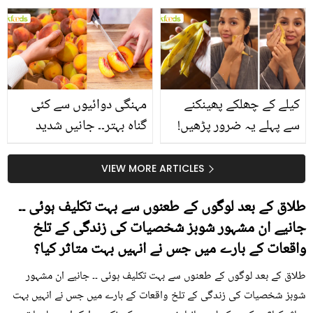
جانیں انٹرنیشنل شیف کے
استعمال۔۔ جانیں کھانوں
بتائے راز
سے متعلق غلط فہمیوں کی
حقیقت کیا ہے اور افواہ
کیا؟
کیلے کے چھلکے پھینکنے
مہنگی دوائیوں سے کئی
سے پہلے یہ ضرور پڑھیں!
گناہ بہتر۔۔ جانیں شدید
جلد کے 3 بڑے مسائل کا
گرمی کے موسم میں آڑو
سستا اور قدرتی حل
کیوں کھانا چاہیے؟
VIEW MORE ARTICLES
طلاق کے بعد لوگوں کے طعنوں سے بہت تکلیف ہوئی ۔۔
جانیے ان مشہور شوبز شخصیات کی زندگی کے تلخ
واقعات کے بارے میں جس نے انہیں بہت متاثر کیا؟
طلاق کے بعد لوگوں کے طعنوں سے بہت تکلیف ہوئی ۔۔ جانیے ان مشہور
شوبز شخصیات کی زندگی کے تلخ واقعات کے بارے میں جس نے انہیں بہت