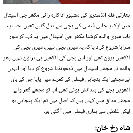
بھارتی فلم انڈسٹری کی مشہور اداکارہ رانی مکھر جی اسپتال
میں ایک پنجابی فیملی کی بچی سے بدل گئیں تھیں۔ جب یہ
بات میری والدہ کرشنا مکھر جی اسپتال میں یہ کہہ کر سور
سرابا شروع کر د یا کہ یہ میری بچی نہیں، میری بچی کی
آنکھیں برؤن تھی اور اس بچی کی آنکھیں ہی براؤن نہیں۔پھر
والدہ نے مجھے اسپتال میں ڈوھونڈنا شروع کر دیا اور انہوں
نے مجھے ایک پنجابی فیملی کے کمرے میں پایا جن کے ہاں
آٹھویں بچے کی پیدائش ہوئی تھی۔اب تو مجھے گھر والے
مجھے مذاق میں کہتے ہیں کہ اصل میں تم ایک پنجابی ہو
لیکن غلطی سے ہماری فیملی میں آ گئی ہو۔
شاہ رخ خان: