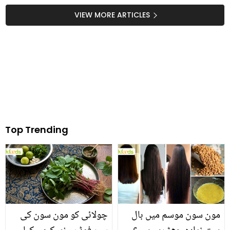
کے مختلف طریقے اور ان
لڑکی سے نکاح، جانیئے اس
VIEW MORE ARTICLES
کے فوائد
انوکھے جوڑے کی دلچسپ
کہانی
Top Trending
مون سون موسم میں بال
چولائی کو مون سون کی