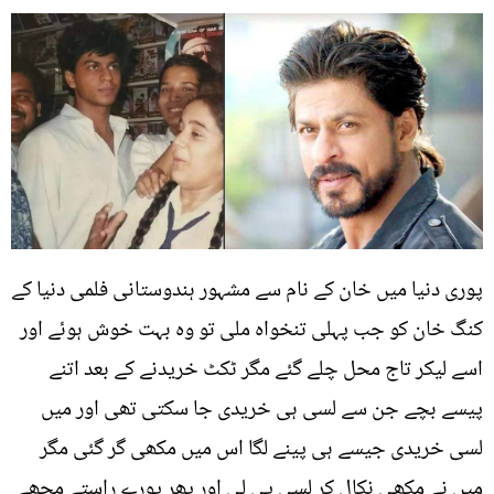
پوری دنیا میں خان کے نام سے مشہور ہندوستانی فلمی دنیا کے
کنگ خان کو جب پہلی تنخواہ ملی تو وہ بہت خوش ہوئے اور
اسے لیکر تاج محل چلے گئے مگر ٹکٹ خریدنے کے بعد اتنے
پیسے بچے جن سے لسی ہی خریدی جا سکتی تھی اور میں
لسی خریدی جیسے ہی پینے لگا اس میں مکھی گر گئی مگر
میں نے مکھی نکال کر لسی پی لی اور پھر پورے راستے مجھے