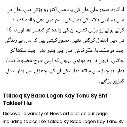
اداکارہ صبور علی ماں کی یاد میں اکثر رو پڑتی ہیں، حال ہی
میں یہ اپنی بات پکی ہونے کی رسم میں بھی والدہ کو یاد
کرتے ہوئے رو پڑیں تھیں، ان کی والدہ کو کینسر تھا اور یہ 16
دن میں انتقال کرگئی تھیں، صبور کہتی ہیں کہ ماں نے زندگی
جینا تو سکھایا، مگر کاش امی اپنے بغیر بھی جینا سکھا کر
جاتیں، انہوں نے ہم دونوں بہنوں کو اپنی طرح مضبوط بنایا،
ہمارا ہر چیز میں ساتھ دیا، لیکن ان کے بچھڑنے سے ہمارے دل
کمزور پڑگئے۔
Talaaq Ky Baad Logon Kay Tanu Sy Bht
Takleef Hui
Discover a variety of News articles on our page,
including topics like Talaaq Ky Baad Logon Kay Tanu Sy