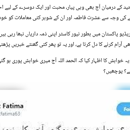
د کے درمیان آج بھی وہی پیار، محبت اور ایک دوسرے کے لیے ا
نے کی وجہ سے عشرت فاطمہ اور ان کے شوہر کئی معاملات کو خود 
یو پاکستان میں بطور نیور کاسٹر اپنی ذمہ داریاں نبھا رہی ہیں
ھی آرام کرنے کا دل کرتا ہے، اور یہ تو پھر کئی گھنٹے خبریں پڑھت
 خواہش کا اظہار کیا کہ الحمد اللہ آج میری خواہش پوری ہو گئی
ئے؟ پوچھیں؟