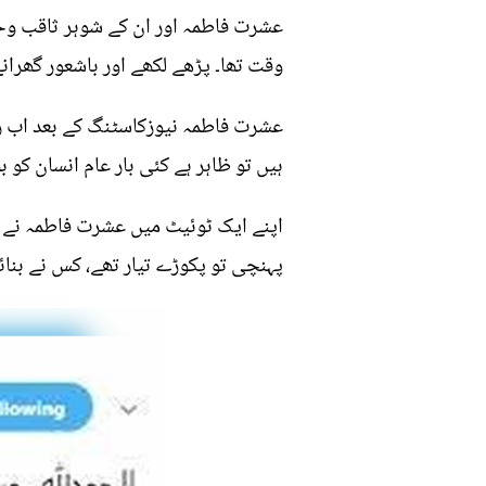
عشرت فاطمہ اور ان کے شوہر ثاقب وحی
وقت تھا۔ پڑھے لکھے اور باشعور گھرا
عشرت فاطمہ نیوزکاسٹنگ کے بعد اب ریڈ
ہیں تو ظاہر ہے کئی بار عام انسان کو ب
اپنے ایک ٹوئیٹ میں عشرت فاطمہ نے یہ
پہنچی تو پکوڑے تیار تھے، کس نے بنا