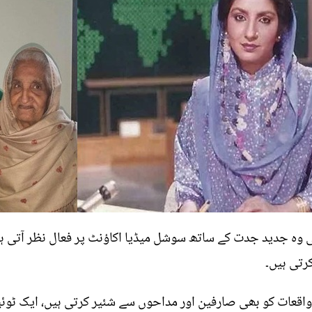
 وہ جدید جدت کے ساتھ سوشل میڈیا اکاؤنٹ پر فعال نظر آتی 
رتی ہیں۔
اقعات کو بھی صارفین اور مداحوں سے شئیر کرتی ہیں، ایک ٹوئی