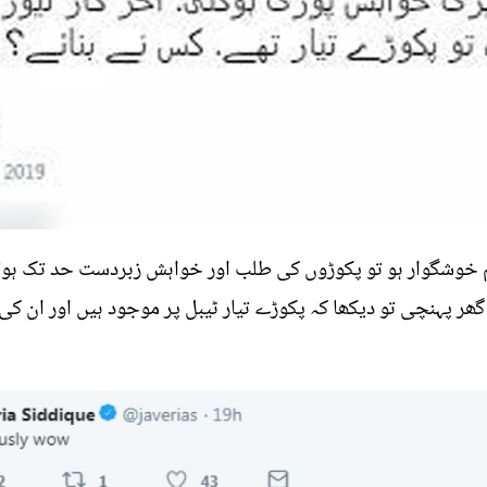
م خوشگوار ہو تو پکوڑوں کی طلب اور خواہش زبردست حد تک ہوت
ھر پہنچی تو دیکھا کہ پکوڑے تیار ٹیبل پر موجود ہیں اور ان ک