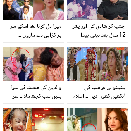
بھرپور چند غذائیں
چھپ کر شادی کی اور پھر
میرا دل کرتا تھا اسکے سر
12 سال بعد بیٹی پیدا
پر کڑاہی دے ماروں ۔۔
ہوئی ۔۔ عثمان پیرزادہ اور
اداکارہ امریتا سنگھ اور
ثمینہ کی شادی کو گھر
سیف علی خان کے درمیان
والوں نے کیسے قبول کیا اور
طلاق کی اصل وجہ کیا
ان کے ساتھ قدرت نے کیا
تھی؟
کرشمہ دکھایا؟
پھپھو نے تو سب کی
والدین کی محبت کے سوا
آنکھیں کھول دیں ۔۔ اسلام
ہمیں سب کچھ ملا ۔۔ سر
میں نکاح کی شرائط آسان
جڑی بہنیں ایک ساتھ
مگر، ڈرامہ کچھ ان کہی
کیسے رہتی ہیں،انہوں نے
میں نکاح نامہ سے متعلق
اپنی مشکلات بتا دیں