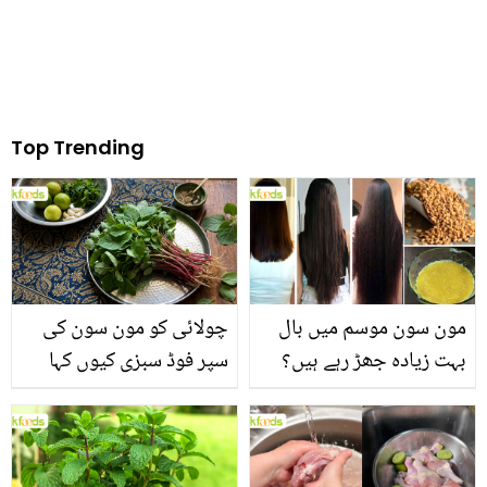
Top Trending
مون سون موسم میں بال
چولائی کو مون سون کی
بہت زیادہ جھڑ رہے ہیں؟
سپر فوڈ سبزی کیوں کہا
جانیں بالوں کو مضبوط
جاتا ہے؟ جانیں وٹامنز،
بنانے کے چند قدرتی طریقے
منرلز اور اینٹی آکسیڈنٹس
سے بھرپور اس سبزی کے