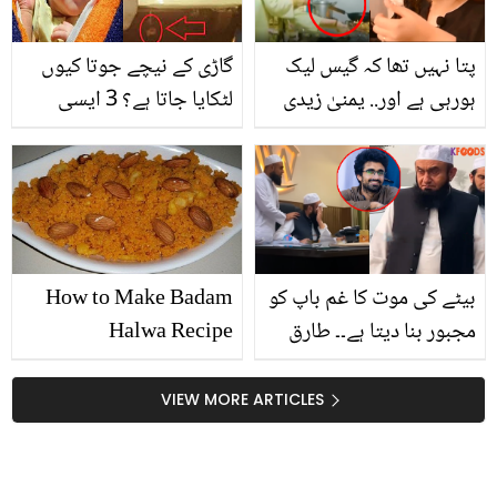
دکھایا جانے والا سین
سوشل میڈیا پر وائرل
پتا نہیں تھا کہ گیس لیک
گاڑی کے نیچے جوتا کیوں
ہورہی ہے اور.. یمنیٰ زیدی
لٹکایا جاتا ہے؟ 3 ایسی
دوبارہ حادثے کا شکار! اب
عادات، جن کے نہ کرنے سے
کس حال میں ہیں؟
نقصان ہو سکتا ہے؟
بیٹے کی موت کا غم باپ کو
How to Make Badam
مجبور بنا دیتا ہے۔۔ طارق
Halwa Recipe
جمیل مرحوم بیٹے کی
خالی کرسی دیکھ کر رو
VIEW MORE ARTICLES
پڑے