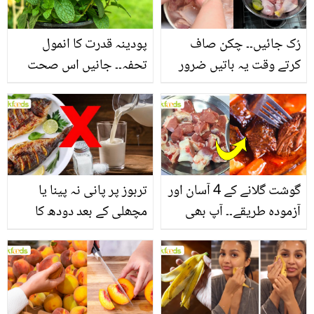
فائدے
رُک جائیں۔۔ چکن صاف
پودینہ قدرت کا انمول
کرتے وقت یہ باتیں ضرور
تحفہ۔۔ جانیں اس صحت
یاد رکھیں
بخش پتوں کے 10 حیرت
انگیز طبی فوائد
گوشت گلانے کے 4 آسان اور
تربوز پر پانی نہ پینا یا
آزمودہ طریقے۔۔ آپ بھی
مچھلی کے بعد دودھ کا
جانیں انٹرنیشنل شیف کے
استعمال۔۔ جانیں کھانوں
بتائے راز
سے متعلق غلط فہمیوں کی
حقیقت کیا ہے اور افواہ
کیا؟