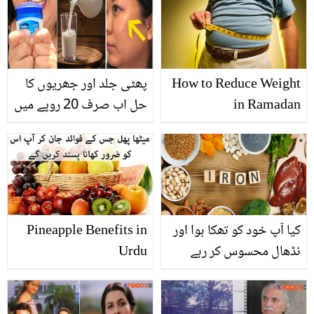
How to Reduce Weight
پھٹی جلد اور جھریوں کا
in Ramadan
حل اب صرف 20 روپے میں
۔۔ ویزلین میں دودھ ڈال کر
چہرے پر کس طرح لگائیں
کہ بوڑھی بھی جوان نظر
آئیں؟
کیا آپ خود کو تھکا ہوا اور
Pineapple Benefits in
نڈھال محسوس کر رہے
Urdu
ہیں؟ جانیئے توانائی کو
فروغ دینے کے لئے آئرن سے