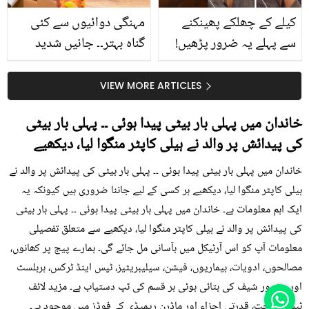
کیلے کے چھلکے پھینکنے
مہنگی دوائیوں سے کئی
سے پہلے یہ ضرور پڑھیں!
گناہ بہتر۔۔ جانیں شدید
جلد کے 3 بڑے مسائل کا
گرمی کے موسم میں آڑو
سستا اور قدرتی حل
کیوں کھانا چاہیے؟
VIEW MORE ARTICLES
خاندان میں پہلی بار بیٹی پیدا ہوئی ۔۔ پہلی بار بیٹی
کی پیدائش پر والد نے ہیلی کاپٹر منگوا لیا، دیکھیے
خاندان میں پہلی بار بیٹی پیدا ہوئی ۔۔ پہلی بار بیٹی کی پیدائش پر والد نے
ہیلی کاپٹر منگوا لیا، دیکھیے ہر کسی کے لیے جاننا ضروری ہیں کیونکہ یہ
ایک اہم معلومات ہے۔ خاندان میں پہلی بار بیٹی پیدا ہوئی ۔۔ پہلی بار بیٹی
کی پیدائش پر والد نے ہیلی کاپٹر منگوا لیا، دیکھیے سے متعلق تفصیلی
معلومات آپ کو اس آرٹیکل میں بآسانی مل جائے گی۔ ہمارے پیج پر کھانوں،
مصالحوں، ادویات، بیماریوں، فیشن، سیلیبریٹیز، ٹپس اینڈ ٹرکس، ہربلسٹ
اور مشہور شیف کی بتائی ہوئی ہر قسم کی ٹپ دستیاب ہے۔ مزید لائف
ٹپس، صحت، قدرتی اجزاء اور ماڈرن ریمیڈی کے فوڈز میں موجود ہے۔