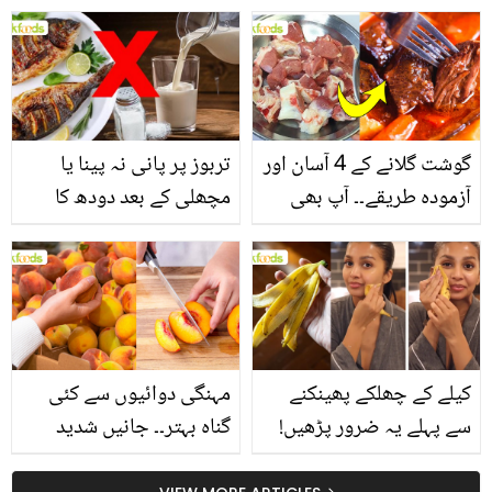
یاد رکھیں
بخش پتوں کے 10 حیرت
انگیز طبی فوائد
گوشت گلانے کے 4 آسان اور
تربوز پر پانی نہ پینا یا
آزمودہ طریقے۔۔ آپ بھی
مچھلی کے بعد دودھ کا
جانیں انٹرنیشنل شیف کے
استعمال۔۔ جانیں کھانوں
بتائے راز
سے متعلق غلط فہمیوں کی
حقیقت کیا ہے اور افواہ
کیا؟
کیلے کے چھلکے پھینکنے
مہنگی دوائیوں سے کئی
سے پہلے یہ ضرور پڑھیں!
گناہ بہتر۔۔ جانیں شدید
جلد کے 3 بڑے مسائل کا
گرمی کے موسم میں آڑو