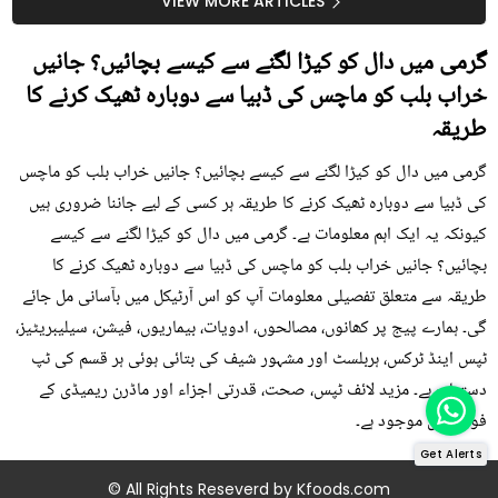
سستا اور قدرتی حل
کیوں کھانا چاہیے؟
VIEW MORE ARTICLES
گرمی میں دال کو کیڑا لگنے سے کیسے بچائیں؟ جانیں
خراب بلب کو ماچس کی ڈبیا سے دوبارہ ٹھیک کرنے کا
طریقہ
گرمی میں دال کو کیڑا لگنے سے کیسے بچائیں؟ جانیں خراب بلب کو ماچس
کی ڈبیا سے دوبارہ ٹھیک کرنے کا طریقہ ہر کسی کے لیے جاننا ضروری ہیں
کیونکہ یہ ایک اہم معلومات ہے۔ گرمی میں دال کو کیڑا لگنے سے کیسے
بچائیں؟ جانیں خراب بلب کو ماچس کی ڈبیا سے دوبارہ ٹھیک کرنے کا
طریقہ سے متعلق تفصیلی معلومات آپ کو اس آرٹیکل میں بآسانی مل جائے
گی۔ ہمارے پیج پر کھانوں، مصالحوں، ادویات، بیماریوں، فیشن، سیلیبریٹیز،
ٹپس اینڈ ٹرکس، ہربلسٹ اور مشہور شیف کی بتائی ہوئی ہر قسم کی ٹپ
دستیاب ہے۔ مزید لائف ٹپس، صحت، قدرتی اجزاء اور ماڈرن ریمیڈی کے
فوڈز میں موجود ہے۔
Get Alerts
© All Rights Reseverd by
Kfoods.com