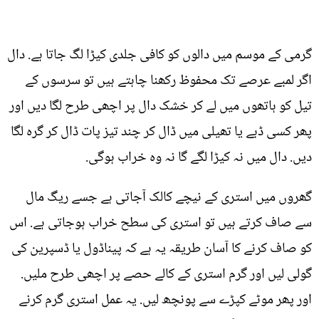
گرمی کے موسم میں دالوں کو کافی جلدی کیڑا لگ جاتا ہے. دال
اگر لمبے عرصے تک محفوظ رکھنا چاہتے ہیں تو سرسوں کے
تیل کو ہاتھوں میں لے کر خشک دال پر اچھی طرح لگا دیں اور
پھر کسی ڈبے یا تھیلی میں ڈال کر چند تیز پات ڈال کر گرہ لگا
دیں. دال میں نہ کیڑا لگے گا نہ وہ خراب ہوگی.
گھروں میں استری کے نیچے کالک آجاتی ہے جسے ریگ مال
سے صاف کرتے ہیں تو استری کی سطح خراب ہوجاتی ہے. اس
کو صاف کرنے کا آسان طریقہ یہ ہے کہ پیناڈول یا ڈسپرین کی
گولی لیں اور گرم استری کے کالے حصے پر اچھی طرح ملیں.
اور پھر موٹے کپڑے سے پونچھ لیں. یہ عمل استری گرم کرنے