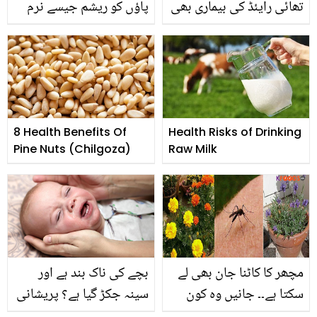
تھائی رایئڈ کی بیماری بھی
پاؤں کو ریشم جیسے نرم
ہوسکتی ہے۔۔ صرف ہاتھوں
وملائم بنائیں
سے اپنی بیماریوں کے بارے
میں کیسے جانیں؟
8 Health Benefits Of
Health Risks of Drinking
Pine Nuts (Chilgoza)
Raw Milk
مچھر کا کاٹنا جان بھی لے
بچے کی ناک بند ہے اور
سکتا ہے۔۔ جانیں وہ کون
سینہ جکڑ گیا ہے؟ پریشانی
سے جادوئی پودے ہیں جو
کی بات نہیں جانیئے چند