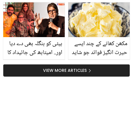
گھر میں رکھنے سے مچھر
گھریلو نسخوں سے بچوں
نہیں آتے؟
میں زکام کا آسان علاج
مکھن کھانے کے چند ایسے
بیٹی کو بنگلہ بھی دے دیا
حیرت انگیز فوائد جو شاید
اور.. امیتابھ کی جائیداد کا
ہی پہلے آپ نے سنیں ہوں
وارث کون ہوگا؟
VIEW MORE ARTICLES