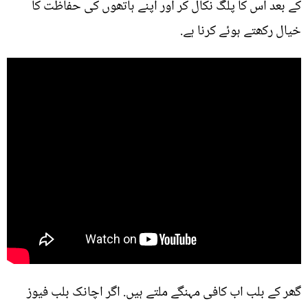
کے بعد اس کا پلگ نکال کر اور اپنے ہاتھوں کی حفاظت کا
خیال رکھتے ہوئے کرنا ہے.
گھر کے بلب اب کافی مہنگے ملتے ہیں. اگر اچانک بلب فیوز