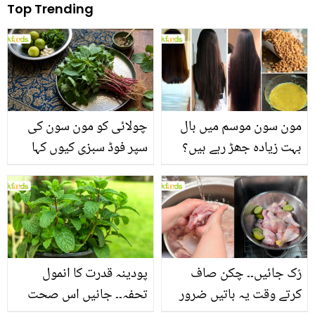
Top Trending
مون سون موسم میں بال
چولائی کو مون سون کی
بہت زیادہ جھڑ رہے ہیں؟
سپر فوڈ سبزی کیوں کہا
جانیں بالوں کو مضبوط
جاتا ہے؟ جانیں وٹامنز،
بنانے کے چند قدرتی طریقے
منرلز اور اینٹی آکسیڈنٹس
سے بھرپور اس سبزی کے
فائدے
رُک جائیں۔۔ چکن صاف
پودینہ قدرت کا انمول
کرتے وقت یہ باتیں ضرور
تحفہ۔۔ جانیں اس صحت