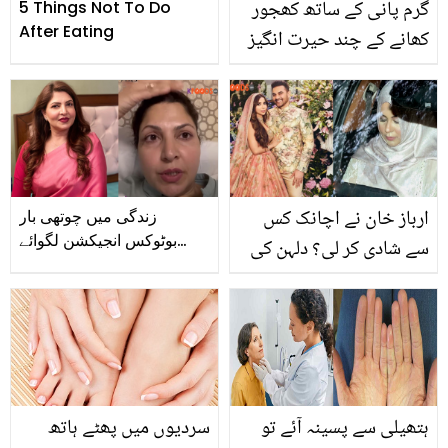
گرم پانی کے ساتھ کھجور
5 Things Not To Do
After Eating
کھانے کے چند حیرت انگیز
فوائد
ارباز خان نے اچانک کس
زندگی میں چوتھی بار
بوٹوکس انجیکشن لگوائے
سے شادی کر لی؟ دلہن کی
ہیں.. شگفتہ اعجاز کی
حجاب میں انٹری کے
بوٹوکس کے بارے میں بتاتے
سوشل میڈیا پر چرچے!
ہوئے ویڈیو وائرل
دیکھیں ویڈیو
ہتھیلی سے پسینہ آئے تو
سردیوں میں پھٹے ہاتھ