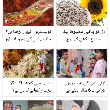
کن بیماریوں سے اور کیسے
ساتھی اداکار سے لاکھوں
نجات حاصل سکتے ہیں؟
روپے کا قرض لیا
دل کو بنائیں مضبوط لیکن
کولیسٹرول کیوں بڑھتا ہے؟
۔۔۔ سورج مکھی کے بیج
جانیئے اس کی وجوہات اور
کھانے کے چند ایسے فائدے
کولیسٹرول کنٹرول کرنے
جو جان کر آپ بھی
والی 5 عام غذائیں
استعمال کرنے پر مجبور ہو
جائیں گے!
اپنی امی کی عدت پوری
دوپہر میں کچھ ہلکا مگر
کرائی ۔۔ 6 سالہ بیٹے نے
مزیدار کھانے کا دل ہے؟
بیوہ ماہ کو کس طرح
بنائیں آسان سا ذائقہ دار
سپورٹ کرنا شروع کیا؟
مٹر پلاؤ، آلو کے کباب اور