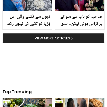
بیماری کا شکار تو نہیں ہو
رہے؟
صاحبہ کو باپ سے ملوانے
ڈبوں سے نکلنے والی اس
پر لڑائی ہوئی لیکن۔۔ نشو
پُڑیا کو تکیے کے نیچے رکھ
بیگم کی ریمبو پر دلچسپ
کر سونے سے کیا ہوتا ہے؟
شاعری! دیکھیں
سیلیکا جیل کے استعمال کے
VIEW MORE ARTICLES
کچھ ایسے طریقے جو
مددگار ثابت ہوتے ہیں
Top Trending