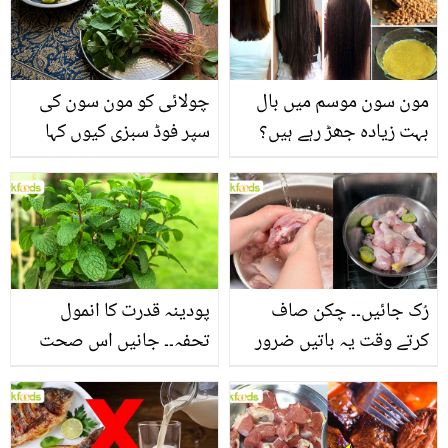
مون سون موسم میں بال
چولائی کو مون سون کی
بہت زیادہ جھڑ رہے ہیں؟
سپر فوڈ سبزی کیوں کہا
جانیں بالوں کو مضبوط
جاتا ہے؟ جانیں وٹامنز،
بنانے کے چند قدرتی طریقے
منرلز اور اینٹی آکسیڈنٹس
سے بھرپور اس سبزی کے
فائدے
رُک جائیں۔۔ چکن صاف
پودینہ قدرت کا انمول
کرتے وقت یہ باتیں ضرور
تحفہ۔۔ جانیں اس صحت
یاد رکھیں
بخش پتوں کے 10 حیرت
انگیز طبی فوائد