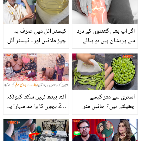
دیکھیے
سلاد کے ساتھ
اگر آپ بھی گھٹنوں کے درد
کیسٹر آئل میں صرف یہ
سے پریشان ہیں تو بتائے
چیز ملائیں اور۔۔ کیسٹر آئل
گئے چند نسخے آزمائیں اور
کے استعمال کے 3 طریقے
گھٹنوں کے درد سے ہمیشہ
جو کریں آپ کی کئی
کے لئے چھٹکارا پائیں
مشکلات آسان
استری سے مٹر کیسے
اٹھ بیٹھ نہیں سکتا کیونکہ
چھیلتے ہیں؟ جانیں مٹر
۔۔ 2 بچوں کا واحد سہارا یہ
چھیلنے کا انوکھا طریقہ
باپ کس بیماری کا شکار ہوا
جس کے بعد سخت مٹر
جو اس کا وزن 250 سو کلو
چھلیں آسانی سے
ہو گیا، کہیں آپ بھی اسی