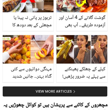
گوشت گلانے کے 4 آسان اور
تربوز پر پانی نہ پینا یا
آزمودہ طریقے۔۔ آپ بھی
مچھلی کے بعد دودھ کا
جانیں انٹرنیشنل شیف کے
استعمال۔۔ جانیں کھانوں
بتائے راز
سے متعلق غلط فہمیوں کی
حقیقت کیا ہے اور افواہ
کیا؟
کیلے کے چھلکے پھینکنے
مہنگی دوائیوں سے کئی
سے پہلے یہ ضرور پڑھیں!
گناہ بہتر۔۔ جانیں شدید
جلد کے 3 بڑے مسائل کا
گرمی کے موسم میں آڑو
سستا اور قدرتی حل
کیوں کھانا چاہیے؟
VIEW MORE ARTICLES
مچھروں کے کاٹنے سے پریشان ہیں تو کوائل چھوڑیں یہ