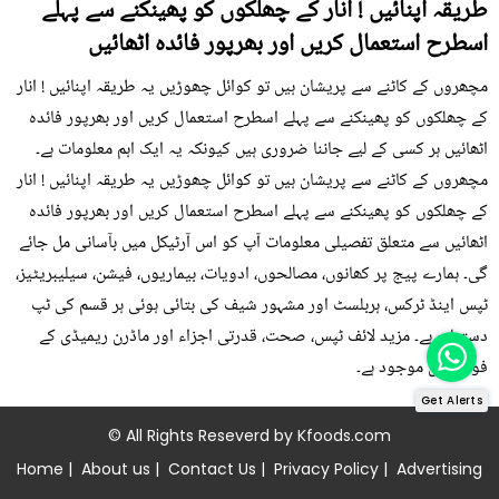
طریقہ اپنائیں ! انار کے چھلکوں کو پھینکنے سے پہلے
اسطرح استعمال کریں اور بھرپور فائدہ اٹھائیں
مچھروں کے کاٹنے سے پریشان ہیں تو کوائل چھوڑیں یہ طریقہ اپنائیں ! انار
کے چھلکوں کو پھینکنے سے پہلے اسطرح استعمال کریں اور بھرپور فائدہ
اٹھائیں ہر کسی کے لیے جاننا ضروری ہیں کیونکہ یہ ایک اہم معلومات ہے۔
مچھروں کے کاٹنے سے پریشان ہیں تو کوائل چھوڑیں یہ طریقہ اپنائیں ! انار
کے چھلکوں کو پھینکنے سے پہلے اسطرح استعمال کریں اور بھرپور فائدہ
اٹھائیں سے متعلق تفصیلی معلومات آپ کو اس آرٹیکل میں بآسانی مل جائے
گی۔ ہمارے پیج پر کھانوں، مصالحوں، ادویات، بیماریوں، فیشن، سیلیبریٹیز،
ٹپس اینڈ ٹرکس، ہربلسٹ اور مشہور شیف کی بتائی ہوئی ہر قسم کی ٹپ
دستیاب ہے۔ مزید لائف ٹپس، صحت، قدرتی اجزاء اور ماڈرن ریمیڈی کے
فوڈز میں موجود ہے۔
Get Alerts
© All Rights Reseverd by
Kfoods.com
Home
|
About us
|
Contact Us
|
Privacy Policy
|
Advertising