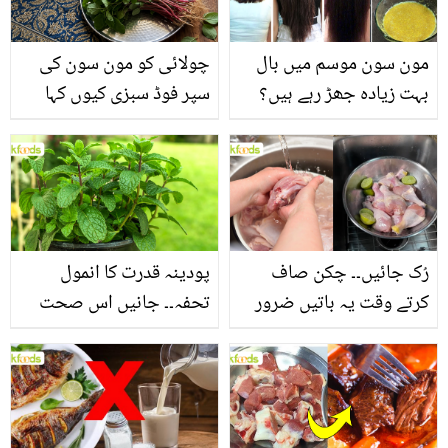
مون سون موسم میں بال
چولائی کو مون سون کی
بہت زیادہ جھڑ رہے ہیں؟
سپر فوڈ سبزی کیوں کہا
جانیں بالوں کو مضبوط
جاتا ہے؟ جانیں وٹامنز،
بنانے کے چند قدرتی طریقے
منرلز اور اینٹی آکسیڈنٹس
سے بھرپور اس سبزی کے
فائدے
رُک جائیں۔۔ چکن صاف
پودینہ قدرت کا انمول
کرتے وقت یہ باتیں ضرور
تحفہ۔۔ جانیں اس صحت
یاد رکھیں
بخش پتوں کے 10 حیرت
انگیز طبی فوائد