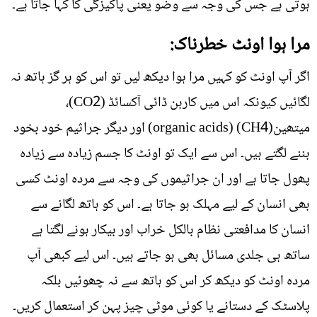
ہوتی ہے جس کی وجہ سے وضو یعنی پاکیزگی کا کہا جاتا ہے۔
مرا ہوا اونٹ خطرناک:
اگر آپ اونٹ کو کہیں مرا ہوا دیکھ لیں تو اس کو ہر گز ہاتھ نہ
لگائیں کیونکہ اس میں کاربن ڈائی آکسائڈ (CO2)،
میتھین(CH4) (organic acids) اور دیگر جراثیم خود بخود
بننے لگتے ہیں۔ اس سے ایک تو اونٹ کا جسم زیادہ سے زیادہ
پھول جاتا ہے اور ان جراثیموں کی وجہ سے مردہ اونٹ کسی
بھی انسان کے لیے مہلک ہو جاتا ہے۔ اس کو ہاتھ لگانے سے
انسان کا مدافعتی نظام بالکل خراب اور بیکار ہونے لگتا ہے
ساتھ ہی جلدی مسائل بھی ہو جاتے ہیں۔ اس لیے کبھی آپ
مردہ اونٹ کو دیکھ کر اس کو ہاتھ سے نہ چھوئیں بلکہ
پلاسٹک کے دستانے یا کوئی موٹی چیز پہن کر استعمال کریں۔