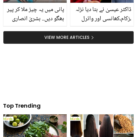
خرچے سے بچیں۔۔
ڈاکٹر عیسیٰ نے بتا دیا نزلہ
پانی میں یہ چیز ملا کر پیر
،زکام،کھانسی اور وائرل
بھگو دیں.. بشریٰ انصاری
بخار کا آسان اورسستا ترین
گھر میں خود پیڈی کیور
علاج
کیسے کرتی ہیں؟ دیکھیں
VIEW MORE ARTICLES
Top Trending