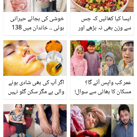
ایسا کیا کھائیں کہ جس
خوشی کی بجائے حیرانی
سے وزن بھی نہ بڑھے اور
ہوئی ۔۔ خاندان میں 138
توانائی بھی کم نہ
سال بعد بیٹی کی پیدائش،
ہو،جانیے ہائی پروٹین سلاد
باپ بننے پر انگریز نے کیا
سے آپ اپنے وزن اور
کام کیا جو یہ مشہور ہوگیا؟
توانائی کو کیسے کنٹرول کر
سکتے ہیں؟
عمر کب واپس آئے گا؟
اگر آپ کی بھی شادی ہونے
مسکان کا بھائی سے سوال!
والی ہے مگر سکن گلو نہیں
عمر شاہ کی اچانک موت پر
کر رہی تو اب گھر میں ہی
شیراز کا دل گرفتہ پیغام
گولڈن ملک کی 5 منٹ کی
یہ زبردست بیوٹی ٹپ کا
استعمال کریں اور پارلر کے