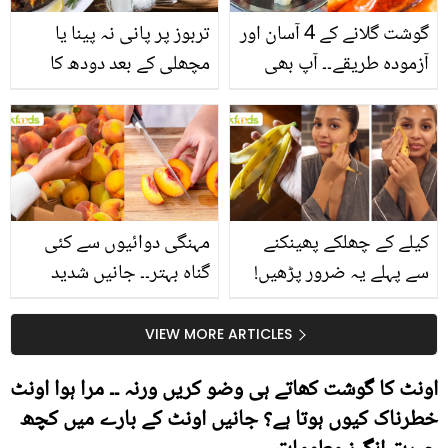
گوشت گلانے کے 4 آسان اور
تربوز پر پانی نہ پینا یا
آزمودہ طریقے۔۔ آپ بھی
مچھلی کے بعد دودھ کا
جانیں انٹرنیشنل شیف کے
استعمال۔۔ جانیں کھانوں
بتائے راز
سے متعلق غلط فہمیوں کی
حقیقت کیا ہے اور افواہ
کیا؟
کیلے کے چھلکے پھینکنے
مہنگی دوائیوں سے کئی
سے پہلے یہ ضرور پڑھیں!
گناہ بہتر۔۔ جانیں شدید
جلد کے 3 بڑے مسائل کا
گرمی کے موسم میں آڑو
سستا اور قدرتی حل
کیوں کھانا چاہیے؟
VIEW MORE ARTICLES
اونٹ کا گوشت کھاتے ہی وضو کریں ورنہ ۔۔ مرا ہوا اونٹ
خطرناک کیوں ہوتا ہے؟ جانیں اونٹ کے بارے میں کچھ