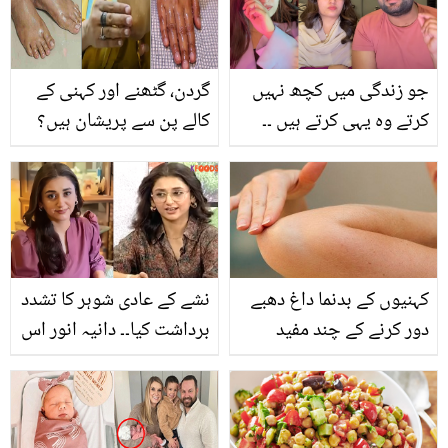
کس طرح ہوسکتی ؟
پوری کر کے دل جیتا لیا؟
جو زندگی میں کچھ نہیں
گردن، گٹھنے اور کہنی کے
کرتے وہ یہی کرتے ہیں ۔۔
کالے پن سے پریشان ہیں؟
مشکل وقت میں ڈکی بھائی
جانیئے یہ 3 آسان ٹپس جو
اور ان کی اہلیہ کا ساتھ
منٹوں میں اس مسئلے کو
دینے والے یوٹیوبرز نے کیا
حل کردیں
پیغام دے دیا؟
کہنیوں کے بدنما داغ دھبے
نشے کے عادی شوہر کا تشدد
دور کرنے کے چند مفید
برداشت کیا۔۔ دانیہ انور اس
طریقے
حال میں شادی کیوں
نبھاتی رہیں؟ اپنی مجبوری
بیان کردی