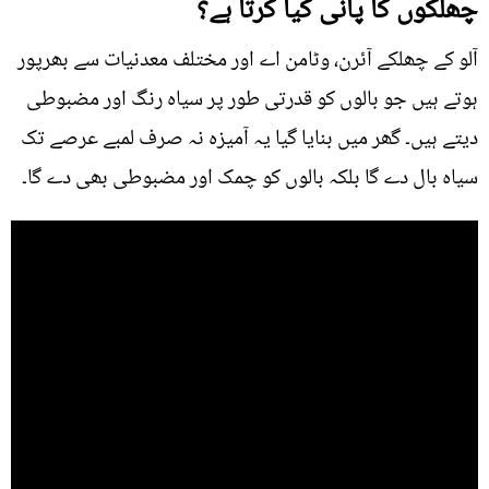
چھلکوں کا پانی کیا کرتا ہے؟
آلو کے چھلکے آئرن، وٹامن اے اور مختلف معدنیات سے بھرپور
ہوتے ہیں جو بالوں کو قدرتی طور پر سیاہ رنگ اور مضبوطی
دیتے ہیں۔ گھر میں بنایا گیا یہ آمیزہ نہ صرف لمبے عرصے تک
سیاہ بال دے گا بلکہ بالوں کو چمک اور مضبوطی بھی دے گا۔