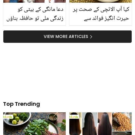
کیا آپ الائچی کے صحت پر
دعا مانگی کے بیٹی کو
حیرت انگیز فوائد سے
زندگی ملی تو حافظہ بناؤں
واقف ہیں؟ جانیں الائچی
گا.. سہیل سمیر کے ساتھ
کے چند ایسے جادوئی فوائد
کیا معجزہ پیش آیا جس نے
VIEW MORE ARTICLES
اور استعمال جو کر دیں آپ
ان کی زندگی بدل دی؟
کی کئی مشکلات آسان
Top Trending