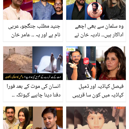
بتائی؟
وقت بھی بچائیں اور پیسے
بھی
وہ سلمان سے بھی اچھے
جنید مطلب جنگجو، عربی
اداکار ہیں۔۔ نادیہ خان نے
نام ہے اور یہ ۔۔ عامر خان
کس پاکستانی اداکار کو
کے بیٹے کا نام 'جنید' کس
سلمان خان سے ملا دیا؟
نے رکھا تھا؟
صارفین بھڑک اٹھے
فیصل کپاڈیہ اور ڈمپل
انسان کی موت کے بعد فورا
کپاڈیہ میں کون سا قریبی
دفنا دینا چاہیے کیونکہ ۔۔
رشتہ ہے؟ لیجنڈری گلوکار
مردے سے متعلق سائنس نے
کے انکشاف نے صارفین کو
کون سا نیا انکشاف کر دیا؟
حیران کر دیا