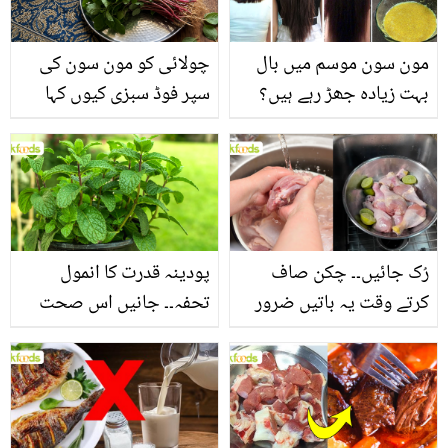
مون سون موسم میں بال
چولائی کو مون سون کی
بہت زیادہ جھڑ رہے ہیں؟
سپر فوڈ سبزی کیوں کہا
جانیں بالوں کو مضبوط
جاتا ہے؟ جانیں وٹامنز،
بنانے کے چند قدرتی طریقے
منرلز اور اینٹی آکسیڈنٹس
سے بھرپور اس سبزی کے
فائدے
رُک جائیں۔۔ چکن صاف
پودینہ قدرت کا انمول
کرتے وقت یہ باتیں ضرور
تحفہ۔۔ جانیں اس صحت
یاد رکھیں
بخش پتوں کے 10 حیرت
انگیز طبی فوائد