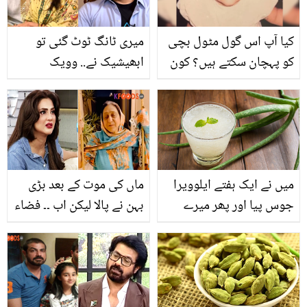
کیا آپ اس گول مٹول بچی
میری ٹانگ ٹوٹ گئی تو
کو پہچان سکتے ہیں؟ کون
ابھیشیک نے.. وویک
جانتا تھا کہ بڑی ہو کر اتنی
اوبرائے نے ایشوریا رائے کے
مشہور ہوجائے گی
شوہر کے بارے میں کیا کہہ
دیا؟
میں نے ایک ہفتے ایلوویرا
ماں کی موت کے بعد بڑی
جوس پیا اور پھر میرے
بہن نے پالا لیکن اب ۔۔ فضاء
ساتھ کیا ہوا؟جانئےایلوویرا
علی نے اپنی بہن کی زندگی
کے ایسے فوائد جس کےبعد
کے لیے دُعا کیوں کروانا
آپ بھی اس کا پودا خریدنے
شروع کردی؟
پر مجبور ہوجائیں گے!