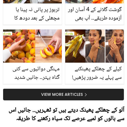
گوشت گلانے کے 4 آسان اور
تربوز پر پانی نہ پینا یا
آزمودہ طریقے۔۔ آپ بھی
مچھلی کے بعد دودھ کا
جانیں انٹرنیشنل شیف کے
استعمال۔۔ جانیں کھانوں
بتائے راز
سے متعلق غلط فہمیوں کی
حقیقت کیا ہے اور افواہ
کیا؟
کیلے کے چھلکے پھینکنے
مہنگی دوائیوں سے کئی
سے پہلے یہ ضرور پڑھیں!
گناہ بہتر۔۔ جانیں شدید
جلد کے 3 بڑے مسائل کا
گرمی کے موسم میں آڑو
سستا اور قدرتی حل
کیوں کھانا چاہیے؟
VIEW MORE ARTICLES
آلو کے چھلکے پھینک دیتے ہیں تو ٹھہریں.. جانیں اس
سے بالوں کو لمبے عرصے تک سیاہ رکھنے کا طریقہ