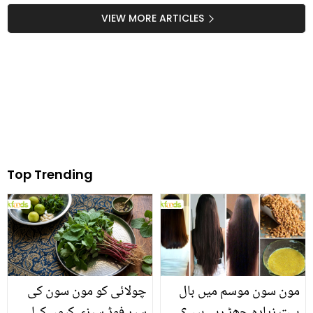
کواستعمال کر کے آپ کون
جلد ماں بننے کی پیش
VIEW MORE ARTICLES
سے فائدے حاصل کر سکتے
گوئی کر دی
ہیں؟
Top Trending
مون سون موسم میں بال
چولائی کو مون سون کی
بہت زیادہ جھڑ رہے ہیں؟
سپر فوڈ سبزی کیوں کہا