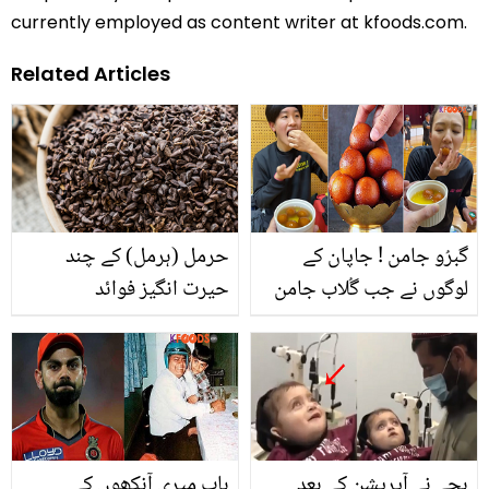
currently employed as content writer at kfoods.com.
Related Articles
گبرُو جامن ! جاپان کے
حرمل (ہرمل) کے چند
لوگوں نے جب گُلاب جامن
حیرت انگیز فوائد
کھائے تو اس کے کیا کیا نام
رکھے اور اس کو جاپانی
کیسے بناتے ہیں؟ دلچسپ
ویڈیو
بچے نے آپریشن کے بعد
باپ میری آنکھوں کے