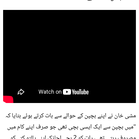
مشی خان نے اپنے بچپن کے حوالے سے بات کرتے ہوئے بتایا کہ
"میں بچپن سے ایک ایسی بچی تھی جو صرف اپنے کام میں
مصروف رہتی تھی، رات کو 2 بچے اچانک اپنے پالتو کتے کو