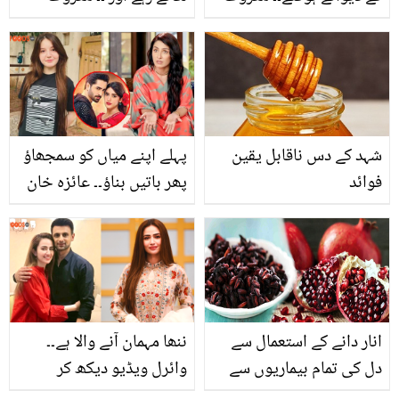
ریسٹورنٹ میں دندناتے
یوٹیوبر ڈکی بھائی اور
چوہے پر تبصرے! ویڈیو
انکی اہلیہ کو پولیس نے
وائرل
کیوں گرفتار کر لیا؟
شہد کے دس ناقابل یقین
پہلے اپنے میاں کو سمجھاؤ
فوائد
پھر باتیں بناؤ۔۔ عائزہ خان
نے ثنا یوسف کیس پر کیا
پوسٹ شیئر کی، جو سب
اداکارہ کے پیچھے پڑ گئے؟
انار دانے کے استعمال سے
ننھا مہمان آنے والا ہے۔۔
دل کی تمام بیماریوں سے
وائرل ویڈیو دیکھ کر
نجات ممکن ہے۔ اس
صارفین نے ثنا جاوید کے