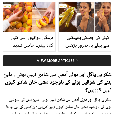
بتائے راز
سے متعلق غلط فہمیوں کی
حقیقت کیا ہے اور افواہ
کیا؟
کیلے کے چھلکے پھینکنے
مہنگی دوائیوں سے کئی
سے پہلے یہ ضرور پڑھیں!
گناہ بہتر۔۔ جانیں شدید
جلد کے 3 بڑے مسائل کا
گرمی کے موسم میں آڑو
سستا اور قدرتی حل
کیوں کھانا چاہیے؟
VIEW MORE ARTICLES
شکر ہے پاگل اور موٹے آدمی سے شادی نہیں ہوئی.. دلہن
بننے کی شوقین ہونے کے باوجود مشی خان شادی کیوں
نہیں کررہیں؟
شکر ہے پاگل اور موٹے آدمی سے شادی نہیں ہوئی.. دلہن بننے کی شوقین
ہونے کے باوجود مشی خان شادی کیوں نہیں کررہیں؟ ہر کسی کے لیے جاننا