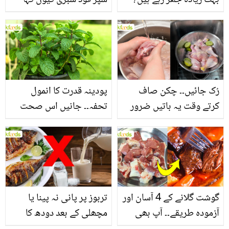
جانیں بالوں کو مضبوط
جاتا ہے؟ جانیں وٹامنز،
بنانے کے چند قدرتی طریقے
منرلز اور اینٹی آکسیڈنٹس
سے بھرپور اس سبزی کے
فائدے
رُک جائیں۔۔ چکن صاف
پودینہ قدرت کا انمول
کرتے وقت یہ باتیں ضرور
تحفہ۔۔ جانیں اس صحت
یاد رکھیں
بخش پتوں کے 10 حیرت
انگیز طبی فوائد
گوشت گلانے کے 4 آسان اور
تربوز پر پانی نہ پینا یا
آزمودہ طریقے۔۔ آپ بھی
مچھلی کے بعد دودھ کا
جانیں انٹرنیشنل شیف کے
استعمال۔۔ جانیں کھانوں