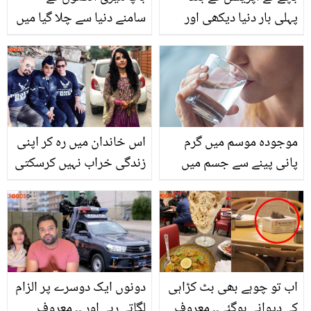
پہلی بار دنیا دیکھی اور
سامنے دنیا سے چلا گیا میں
پھر۔۔ بینائی آنے کے بعد
کچھ نہیں کرسکا۔۔ ویرات
معصوم بچے نے کیا کیا؟
کوہلی نے والد کی موت یاد
تاثرات آپ کے دل کو چھو
کرتے ہوئے خط میں کیا
لیں گے
لکھا؟
موجودہ موسم میں گرم
اس خاندان میں رہ کر اپنی
پانی پینے سے جسم میں
زندگی خراب نہیں کرسکتی
ہونے والی تبدیلیوں کے
۔۔۔ کزن سے شادی سے بچنے
لاتعداد فوائد جان کر آپ
کے لیے پاکستانی لڑکی نے
بھی اس کا استعمال روزانہ
ایسا کونسا قدم اٹھایا کہ
لازمی کریں گے
والدین بھی حیران رہ گئے؟
اب تو چوہے بھی بٹ کڑاہی
دونوں ایک دوسرے پر الزام
کے دیوانے ہوگئے۔۔ معروف
لگاتے رہے اور ۔۔ معروف