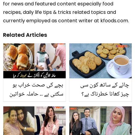
for news and featured content especially food
recipes, daily life tips & tricks related topics and
currently employed as content writer at kfoods.com.
Related Articles
چائے کے ساتھ کون سی
بچے کی صحت خراب ہو
چیز کھانا خطرناک ہے؟
سکتی ہے ۔۔ حاملہ خواتین
چائے کے ساتھ کھائی جانے
کی صحت مند غذاؤں سے
والی عام چیزیں جو بڑے
متعلق ڈاکٹرز نے خبردار کر
نقصان سے دوچار کرسکتی
دیا
ہیں