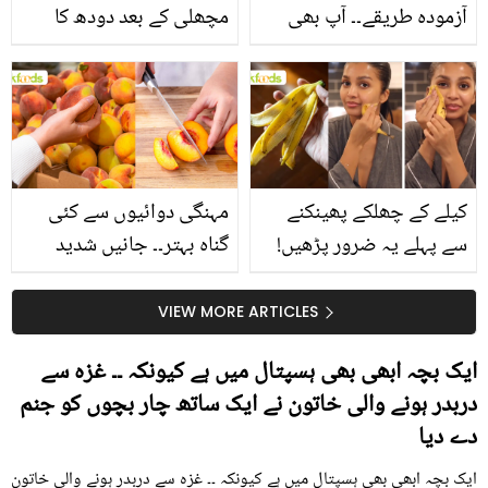
آزمودہ طریقے۔۔ آپ بھی
مچھلی کے بعد دودھ کا
جانیں انٹرنیشنل شیف کے
استعمال۔۔ جانیں کھانوں
بتائے راز
سے متعلق غلط فہمیوں کی
حقیقت کیا ہے اور افواہ
کیا؟
کیلے کے چھلکے پھینکنے
مہنگی دوائیوں سے کئی
سے پہلے یہ ضرور پڑھیں!
گناہ بہتر۔۔ جانیں شدید
جلد کے 3 بڑے مسائل کا
گرمی کے موسم میں آڑو
سستا اور قدرتی حل
کیوں کھانا چاہیے؟
VIEW MORE ARTICLES
ایک بچہ ابھی بھی ہسپتال میں ہے کیونکہ ۔۔ غزہ سے
دربدر ہونے والی خاتون نے ایک ساتھ چار بچوں کو جنم
دے دیا
ایک بچہ ابھی بھی ہسپتال میں ہے کیونکہ ۔۔ غزہ سے دربدر ہونے والی خاتون