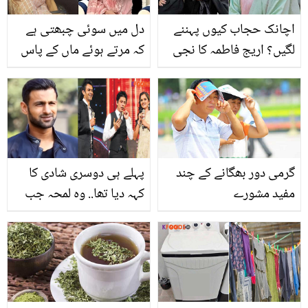
اچانک حجاب کیوں پہننے
دل میں سوئی چبھتی ہے
لگیں؟ اریج فاطمہ کا نجی
کہ مرتے ہوئے ماں کے پاس
زندگی میں بدلاؤ لانے کے
نہیں تھی۔۔ ندا یاسر والدہ
متعلق انکشاف
کو یاد کرتے رو پڑیں
گرمی دور بھگانے کے چند
پہلے ہی دوسری شادی کا
مفید مشورے
کہہ دیا تھا.. وہ لمحہ جب
شعیب ملک کی بات سن کر
شاہ رُخ خان اور ثانیہ ملک
کا منہ کھلا رہ گیا تھا