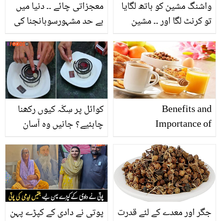
واشنگ مشین کو ہاتھ لگایا
معجزاتی چائے ۔۔ دنیا میں
تو کرنٹ لگا اور ۔۔ مشین
بے حد مشہورسوہانجنا کی
میں کپڑے دھوتے وقت کن
چائے پینےسے صحت پر کیا
باتوں کا خیال رکھنا
جادوئی اثرات ہوسکتے
چاہیئے؟
ہیں؟
Benefits and
کوائل پر سِکّہ کیوں رکھنا
Importance of
چاہئیے؟ جانیں وہ آسان
Breakfast
طریقہ جس سے آپ کے
پیسے بھی بچیں اور کوائل
بھی
جگر اور معدے کے لئے قدرت
پوتی نے دادی کے کپڑے پہن