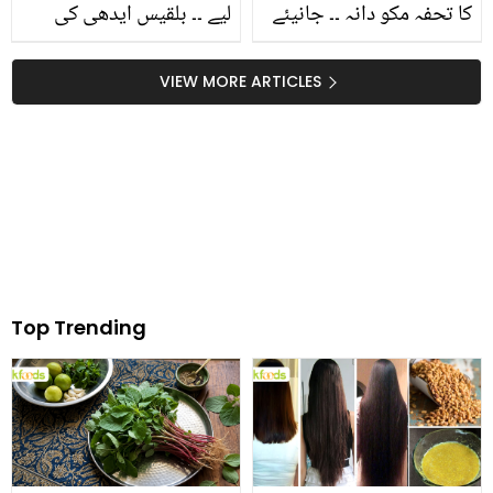
کا تحفہ مکو دانہ ۔۔ جانیئے
لیے ۔۔ بلقیس ایدھی کی
مکو دانہ استعمال کرنے کے
ڈاکٹر پوتی نے کون سی اہم
حیرت انگیز فوائد
ذمہ داری سنبھال لی؟
VIEW MORE ARTICLES
Top Trending