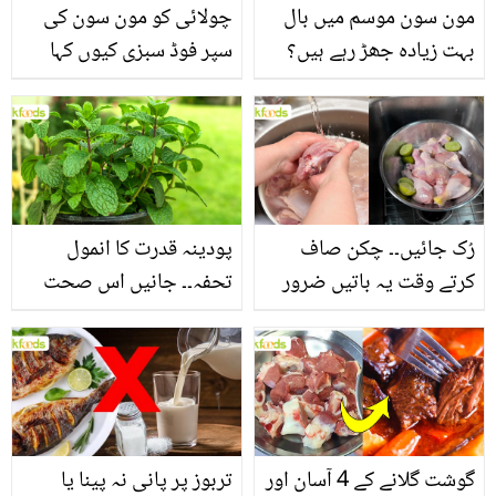
مون سون موسم میں بال
چولائی کو مون سون کی
بہت زیادہ جھڑ رہے ہیں؟
سپر فوڈ سبزی کیوں کہا
جانیں بالوں کو مضبوط
جاتا ہے؟ جانیں وٹامنز،
بنانے کے چند قدرتی طریقے
منرلز اور اینٹی آکسیڈنٹس
سے بھرپور اس سبزی کے
فائدے
رُک جائیں۔۔ چکن صاف
پودینہ قدرت کا انمول
کرتے وقت یہ باتیں ضرور
تحفہ۔۔ جانیں اس صحت
یاد رکھیں
بخش پتوں کے 10 حیرت
انگیز طبی فوائد
گوشت گلانے کے 4 آسان اور
تربوز پر پانی نہ پینا یا