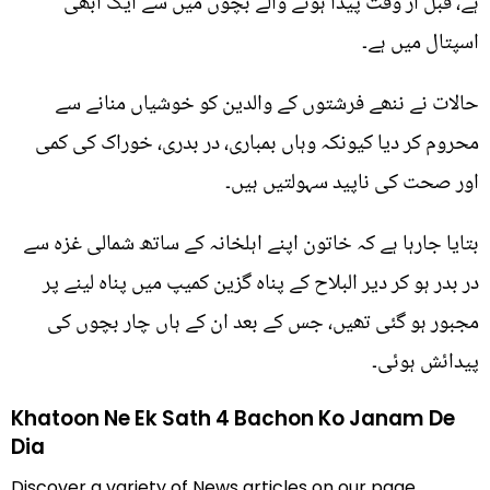
ہے، قبل از وقت پیدا ہونے والے بچوں میں سے ایک ابھی
اسپتال میں ہے۔
حالات نے ننھے فرشتوں کے والدین کو خوشیاں منانے سے
محروم کر دیا کیونکہ وہاں بمباری، در بدری، خوراک کی کمی
اور صحت کی ناپید سہولتیں ہیں۔
بتایا جارہا ہے کہ خاتون اپنے اہلخانہ کے ساتھ شمالی غزہ سے
در بدر ہو کر دیر البلاح کے پناہ گزین کمیپ میں پناہ لینے پر
مجبور ہو گئی تھیں، جس کے بعد ان کے ہاں چار بچوں کی
پیدائش ہوئی۔
Khatoon Ne Ek Sath 4 Bachon Ko Janam De
Dia
Discover a variety of News articles on our page,