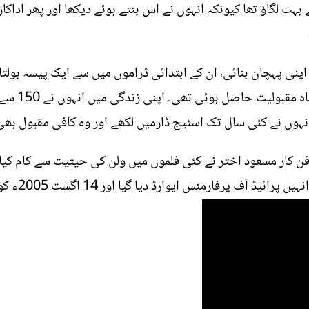
بہت لگاؤ تھا کیونکہ انہوں نے اس بنتے ہوئے دیکھا اور پھر اداک
پیش کیا گیا 
انہوں نے کئی سال تک اسٹیج ڈارمیں لکھے اور وہ کافی مقبول بھی
ن کار مسعود اختر نے کئی فلموں میں ولن کی حیثیت سے کام کیا۔
کافی سراہا گ