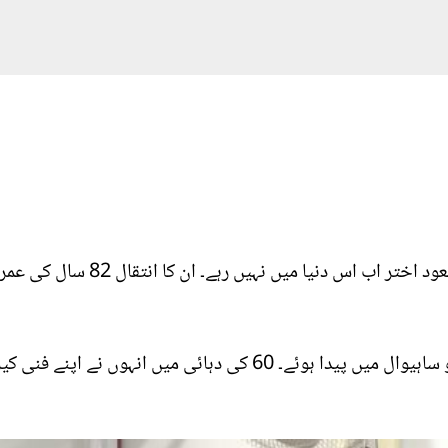
پاکستان کی پہچان لیجنڈری اداکار مس
اداکار مسعود اختر 5 ستمبر 1940ء کو ساہیوال میں پیدا ہوئے۔ 60 کی دہ