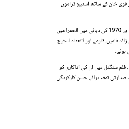
ار قوی خان کے ساتھ اسٹیج ڈراموں
یہی نہی بلکہ انہوں نے اسٹیج سے ہی اپنی پہچان بنائی، ان کے ابتدائی ڈراموں میں سے ایک پیسہ بولتا ہے 1970 کی دہائی میں الحمرا میں
تھا اور اس نے انہیں بے پناہ مقبولیت حاصل ہوئی تھی۔ اپنی زندگی میں انہوں نے 150 سے زائد فلمیں، ڈارمے اور لاتعداد اسٹیج
 ہوئے۔
 فلم سنگدل میں ان کی اداکاری کو
یا، ان کی فنی خدمات پر انہیں پرائیڈ آف پرفارمنس ایوارڈ دیا گیا اور 14 اگست 2005ء کو صدارتی تمغہ برائے حسن کارکردگی