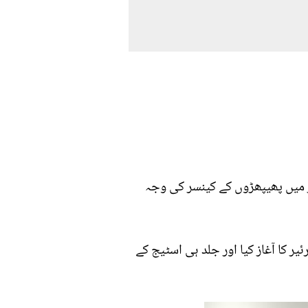
عود اختر اب اس دنیا میں نہیں رہے۔ ان کا انتقال 82 سال کی عمر میں پھیپھڑوں کے کینسر کی وجہ
ائی میں انہوں نے اپنے فنی کیرئیر کا آغاز کیا اور جلد ہی اسٹیج کے