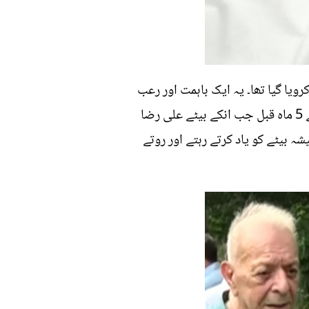
ویا گیا تھا۔ یہ ایک باہمت اور رعب
دار شخصیت کے مالک تھے مگر بڑھاپے میں اپنے اکلوتے بیٹے کی موت نے انہیں توڑ کر رکھ دیا تھا۔آج سے 5 ماہ قبل جب انکے بیٹے علی رضا
بیٹے کو یاد کرتے رہتے اور روتے