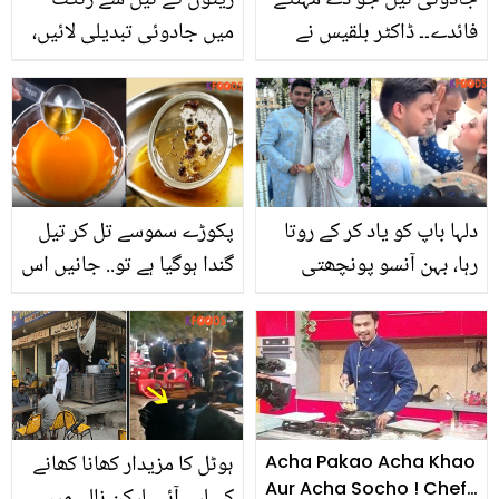
جادوئی تیل جو دے مہنگے
زیتون کے تیل سے رنگت
فائدے۔۔ ڈاکٹر بلقیس نے
میں جادوئی تبدیلی لائیں،
بنایا 7 پتوں کا ایسا تیل جو
ایسا نکھار کے سب کے ہوش
گنج پن کو دور کرکے آپ کے
اُڑ جائیں
بالوں کو لمبا کرنے میں مدد
کرے
دلہا باپ کو یاد کر کے روتا
پکوڑے سموسے تل کر تیل
رہا، بہن آنسو پونچھتی
گندا ہوگیا ہے تو.. جانیں اس
رہی۔۔ ایمن منال کی بھابھی
کو منٹوں میں صاف کرنے
نے کس برانڈ کا جوڑا پہنا؟
کی سادہ سی ٹپ
دیکھیں نکاح کی ویڈیوز
ہوٹل کا مزیدار کھانا کھانے
Acha Pakao Acha Khao
Aur Acha Socho ! Chef