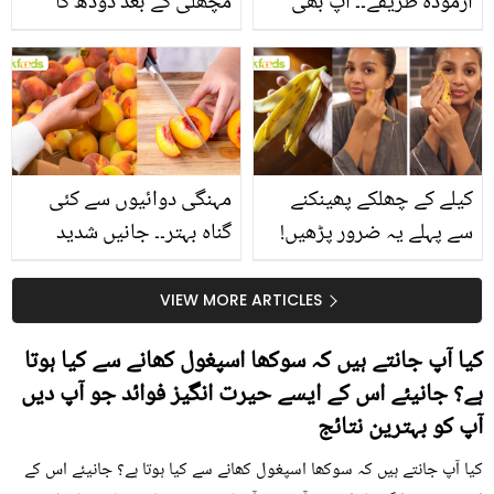
آزمودہ طریقے۔۔ آپ بھی
مچھلی کے بعد دودھ کا
جانیں انٹرنیشنل شیف کے
استعمال۔۔ جانیں کھانوں
بتائے راز
سے متعلق غلط فہمیوں کی
حقیقت کیا ہے اور افواہ
کیا؟
کیلے کے چھلکے پھینکنے
مہنگی دوائیوں سے کئی
سے پہلے یہ ضرور پڑھیں!
گناہ بہتر۔۔ جانیں شدید
جلد کے 3 بڑے مسائل کا
گرمی کے موسم میں آڑو
سستا اور قدرتی حل
کیوں کھانا چاہیے؟
VIEW MORE ARTICLES
کیا آپ جانتے ہیں کہ سوکھا اسپغول کھانے سے کیا ہوتا
ہے؟ جانیئے اس کے ایسے حیرت انگیز فوائد جو آپ دیں
آپ کو بہترین نتائج
کیا آپ جانتے ہیں کہ سوکھا اسپغول کھانے سے کیا ہوتا ہے؟ جانیئے اس کے