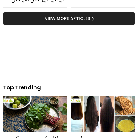
کے لیے آئے، لیکن نالے میں
Iqbal
گرگئے، جانیں اچانک یہ
حادثہ کیسے پیش آیا؟
VIEW MORE ARTICLES
Top Trending