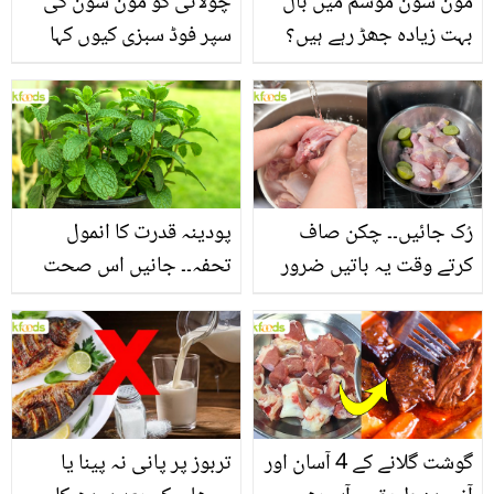
مون سون موسم میں بال
چولائی کو مون سون کی
بہت زیادہ جھڑ رہے ہیں؟
سپر فوڈ سبزی کیوں کہا
جانیں بالوں کو مضبوط
جاتا ہے؟ جانیں وٹامنز،
بنانے کے چند قدرتی طریقے
منرلز اور اینٹی آکسیڈنٹس
سے بھرپور اس سبزی کے
فائدے
رُک جائیں۔۔ چکن صاف
پودینہ قدرت کا انمول
کرتے وقت یہ باتیں ضرور
تحفہ۔۔ جانیں اس صحت
یاد رکھیں
بخش پتوں کے 10 حیرت
انگیز طبی فوائد
گوشت گلانے کے 4 آسان اور
تربوز پر پانی نہ پینا یا