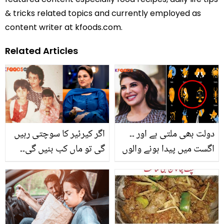
& tricks related topics and currently employed as
content writer at kfoods.com.
Related Articles
دولت بھی ملتی ہے اور ۔۔
اگر کیرئیر کا سوچتی رہیں
اگست میں پیدا ہونے والوں
گی تو ماں کب بنیں گی۔۔
کی چند خصوصیات جو ان
بشریٰ انصاری کا خواتین کو
کو دوسروں سے منفرد کرتی
اہم مشورہ
ہیں