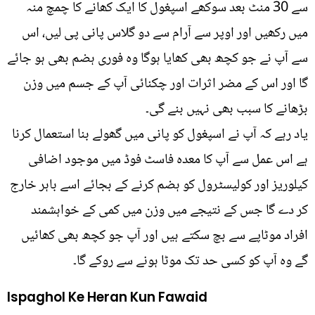
سے 30 منٹ بعد سوکھے اسپغول کا ایک کھانے کا چمچ منہ
میں رکھیں اور اوپر سے آرام سے دو گلاس پانی پی لیں، اس
سے آپ نے جو کچھ بھی کھایا ہوگا وہ فوری ہضم بھی ہو جائے
گا اور اس کے مضر اثرات اور چکنائی آپ کے جسم میں وزن
بڑھانے کا سبب بھی نہیں بنے گی۔
یاد رہے کہ آپ نے اسپغول کو پانی میں گھولے بنا استعمال کرنا
ہے اس عمل سے آپ کا معدہ فاسٹ فوڈ میں موجود اضافی
کیلوریز اور کولیسٹرول کو ہضم کرنے کے بجائے اسے باہر خارج
کر دے گا جس کے نتیجے میں وزن میں کمی کے خواہشمند
افراد موٹاپے سے بچ سکتے ہیں اور آپ جو کچھ بھی کھائیں
گے وہ آپ کو کسی حد تک موٹا ہونے سے روکے گا۔
Ispaghol Ke Heran Kun Fawaid