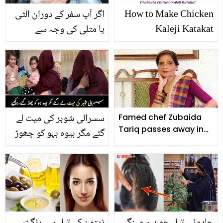
How to Make Chicken
اگر آپ سفر کے دوران الٹی
Kaleji Katakat
یا متلی کی وجہ سے
پریشان ہیں تو اس پر قابو
پانے کے لیے ان 5 تجاویز پر
عمل کریں
سسرالی شوہر کی میت لے
Famed chef Zubaida
Tariq passes away in
گئے مگر بیوہ بہو کو چھوڑ
Karachi
گئے ۔۔ کابل سے پشاور آنے
والی بدقسمت خاتون، جس
کے سسرالیوں نے بھی اسے
اور بچوں کو چھوڑ دیا،
دیکھیے