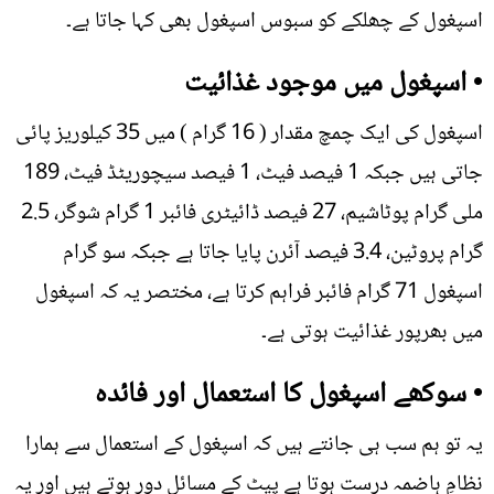
اسپغول کے چھلکے کو سبوس اسپغول بھی کہا جاتا ہے۔
• اسپغول میں موجود غذائیت
اسپغول کی ایک چمچ مقدار ( 16 گرام ) میں 35 کیلوریز پائی
جاتی ہیں جبکہ 1 فیصد فیٹ، 1 فیصد سیچوریٹڈ فیٹ، 189
ملی گرام پوٹاشیم، 27 فیصد ڈائیٹری فائبر 1 گرام شوگر، 2.5
گرام پروٹین، 3.4 فیصد آئرن پایا جاتا ہے جبکہ سو گرام
اسپغول 71 گرام فائبر فراہم کرتا ہے، مختصر یہ کہ اسپغول
میں بھرپور غذائیت ہوتی ہے۔
• سوکھے اسپغول کا استعمال اور فائدہ
یہ تو ہم سب ہی جانتے ہیں کہ اسپغول کے استعمال سے ہمارا
نظامِ ہاضمہ درست ہوتا ہے پیٹ کے مسائل دور ہوتے ہیں اور یہ