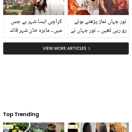
نور جہاں نماز پڑھتے ہوئے
کراچی ایسا شہر ہے جس
رو رہی تھیں ۔۔ نور جہاں نے
میں۔۔ ماہرہ خان شہر قائد
لتا منگیشکر کو مٹھائی اور
کی کون سی خوصوصیت
بریانی کیوں دی تھی؟
کی دیوانی ہوگئیں؟
VIEW MORE ARTICLES
دلچسپ معلومات
Top Trending