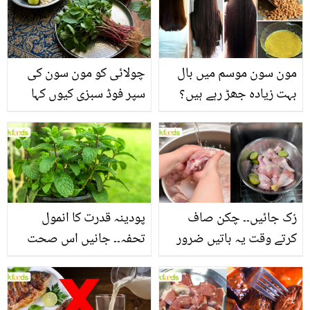
مون سون موسم میں بال
چولائی کو مون سون کی
بہت زیادہ جھڑ رہے ہیں؟
سپر فوڈ سبزی کیوں کہا
جانیں بالوں کو مضبوط
جاتا ہے؟ جانیں وٹامنز،
بنانے کے چند قدرتی طریقے
منرلز اور اینٹی آکسیڈنٹس
سے بھرپور اس سبزی کے
فائدے
رُک جائیں۔۔ چکن صاف
پودینہ قدرت کا انمول
کرتے وقت یہ باتیں ضرور
تحفہ۔۔ جانیں اس صحت
یاد رکھیں
بخش پتوں کے 10 حیرت
انگیز طبی فوائد