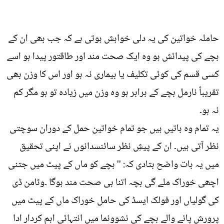
حاملہ خواتین کی یہ دلی خواہش ہوتی ہے کہ جب بھی ان کے
بچے کی پیدائش ہو وہ ایک صحت مند اور طاقتور پیدا ہو اسے
کسی قسم کی کوئی تکلیف یا بیماری نہ ہو اور اس کا وزن بھی
تقریباً نارمل بچے کے برابر ہو وہ وزن میں زیادہ تو ہو مگر کم
نہ ہو۔
یہ تمام وہ باتیں ہیں جو تمام خواتین حمل کے دوران سوچتی
نظر آتی ہیں۔ ان کے پیشِ نظر سائنسدانوں نے اپنی تحقیق
میں یہ بات واضح بتادی کہ: '' بچے کو ماں کے پیٹ میں جتنی
اچھی خوراک ملے گی بچہ اتنا ہی صحت مند ہوگا ۔وٹامن ڈی
کی گولیاں اور فولک ایسڈ کی حامل خوراک ماں کے پیٹ میں
پرورش پانے والے بچے کی نشوونما میں انتہائی اہم کردار ادا