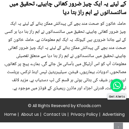
کے لیئے یہ ایک چیز ضرور کھانی چاہیئے، تحقیق میں
سائنسدانوں نے اہم راز بتا دیا
حاملہ خاتون کو صحت مند بچے کی پیدائش ممکن بنانے کے لیئے یہ ایک
چیز ضرور کھانی چاہیئے، تحقیق میں سائنسدانوں نے اہم راز بتا دیا ہر کسی
کے لیے جاننا ضروری ہیں کیونکہ یہ ایک اہم معلومات ہے۔ حاملہ خاتون کو
صحت مند بچے کی پیدائش ممکن بنانے کے لیئے یہ ایک چیز ضرور کھانی
چاہیئے، تحقیق میں سائنسدانوں نے اہم راز بتا دیا سے متعلق تفصیلی
معلومات آپ کو اس آرٹیکل میں بآسانی مل جائے گی۔ ہمارے پیج پر کھانوں،
مصالحوں، ادویات، بیماریوں، فیشن، سیلیبریٹیز، ٹپس اینڈ ٹرکس، ہربلسٹ
اور مشہور شیف کی بتائی ہوئی ہر قسم کی ٹپ دستیاب ہے۔ مزید لائف
ٹپس، صحت، قدرتی اجزاء اور ماڈرن ریمیڈی کے فوڈز میں موجود ہے۔
Get Alerts
© All Rights Reseverd by
Kfoods.com
Home
|
About us
|
Contact Us
|
Privacy Policy
|
Advertising
↑