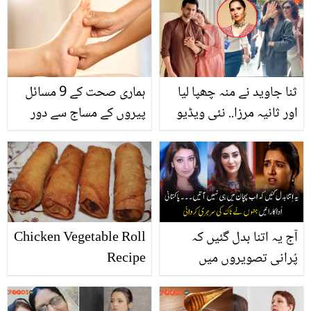
5 گھریلو نسخے
حرکت! ویڈیو دیکھ کر
صارفین غصہ نہ روک پائے
ثنا جاوید نے منہ چھپا لیا
ہماری صحت کے 9 مسائل
اور ثانیہ مرزا.. نئی ویڈیو
پیروں کے مساج سے دور
دیکھ کر صارفین ایک بار
پھر دونوں کا موازنہ کرنے
لگے
آج یہ اتنا بدل گئیں کہ
Chicken Vegetable Roll
پُرانی تصویروں میں
Recipe
پہچان میں نہیں آرہیں ۔۔۔
وہ مشہوراَداکارائیں جنہوں