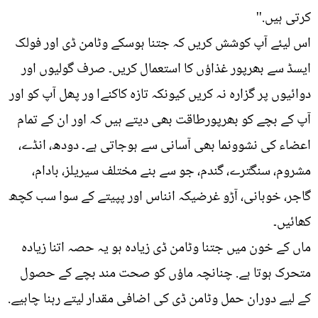
کرتی ہیں.''
اس لیئے آپ کوشش کریں کہ جتنا ہوسکے وٹامن ڈی اور فولک
ایسڈ سے بھرپور غذاؤں کا استعمال کریں۔ صرف گولیوں اور
دوائیوں پر گزارہ نہ کریں کیونکہ تازہ کاکنےا ور پھل آپ کو اور
آپ کے بچے کو بھرپورطاقت بھی دیتے ہیں کہ اور ان کے تمام
اعضاء کی نشوونما بھی آسانی سے ہوجاتی ہے۔ دودھ، انڈے،
مشروم، سنگترے، گندم، جو سے بنے مختلف سیریلز، بادام،
گاجر، خوبانی، آڑو غرضیکہ انناس اور پپیتے کے سوا سب کچھ
کھائیں۔
ماں کے خون میں جتنا وٹامن ڈی زیادہ ہو یہ حصہ اتنا زیادہ
متحرک ہوتا ہے. چنانچہ ماﺅں کو صحت مند بچے کے حصول
کے لیے دوران حمل وٹامن ڈی کی اضافی مقدار لیتے رہنا چاہیے.