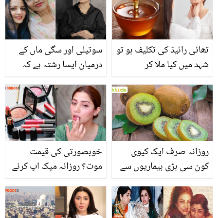
نے پلاسٹک سرجری کروا کر
خود کو بالکل بدل لیا
تھائی رائیڈ کی تکلیف ہو تو
سوتیلی اور سگی ماں کے
شہد میں کیا ملا کر
درمیان ایسا رشتہ ہے کہ
کھائیں؟ جھڑتے بال اور
لوگ ۔۔ والد کی دوسری
موٹاپے سے لے کر بانجھ
شادی کے بعد مزنا وقاص
کرنے والے تھائی رائیڈ میں
کی زندگی میں کیا بدلاؤ
استعمال ہونے والا نسخہ
آیا؟ انٹرویو
روزانہ صرف ایک کیوی
خوبصورتی کی قیمت
کون سی بڑی بیماریوں سے
موت؟ روزانہ میک اپ کرنے
بچاتی ہے؟ بے کار سمجھے
والی خواتین کے لیئے بری
جانے والے پھل کے 5 فائدے
خبر! جانیں