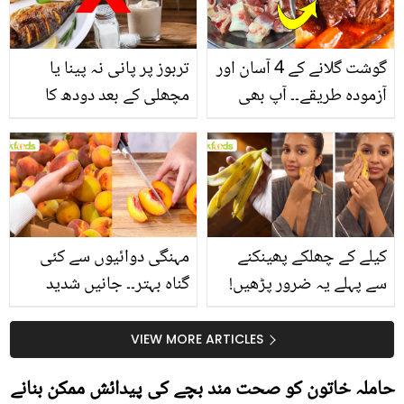
گوشت گلانے کے 4 آسان اور
تربوز پر پانی نہ پینا یا
آزمودہ طریقے۔۔ آپ بھی
مچھلی کے بعد دودھ کا
جانیں انٹرنیشنل شیف کے
استعمال۔۔ جانیں کھانوں
بتائے راز
سے متعلق غلط فہمیوں کی
حقیقت کیا ہے اور افواہ
کیا؟
کیلے کے چھلکے پھینکنے
مہنگی دوائیوں سے کئی
سے پہلے یہ ضرور پڑھیں!
گناہ بہتر۔۔ جانیں شدید
جلد کے 3 بڑے مسائل کا
گرمی کے موسم میں آڑو
سستا اور قدرتی حل
کیوں کھانا چاہیے؟
VIEW MORE ARTICLES
حاملہ خاتون کو صحت مند بچے کی پیدائش ممکن بنانے