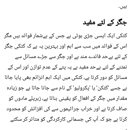
ہیں۔
جگر کے لئے مفید
کٹکی ایک ایسی جڑی بوٹی ہے جس کے بےشمار فوائد ہیں مگر
اس کے فوائد میں سب سے اہم اور بہترین یہ ہے کہ کٹکی جگر
کے لئے بےحد فائدے مند ہے اور جگر سے جڑے مسائل سے
نمٹنے کے لئے بےحد مفید ہے یہ پتے کے عدم توازن اور اس کے
مسائل کو دور کرتا ہے، کٹکی میں ایک اہم انزائم بھی پایا جاتا
ہے جسے 'کٹکن' یا 'پکرولیو' کے نام سے جانا جاتا ہے جو زیادہ
مقدار میں جگر کے افعال کو یقینی بناتا ہے، زہریلے مادوں کو
صاف کرتا ہے اور خراب جراثیموں سے کی افزائش کو محدود
کرتا ہے جو کہ آپ کی جسمانی کارکردگی کو متاثر کر سکتے
ہیں۔