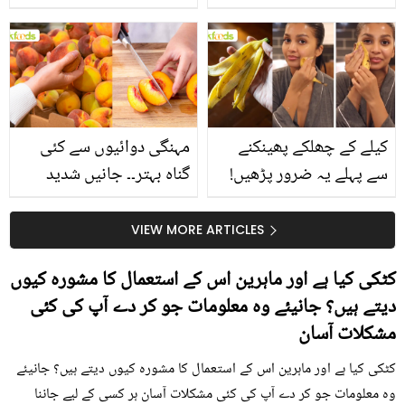
جانیں انٹرنیشنل شیف کے
استعمال۔۔ جانیں کھانوں
بتائے راز
سے متعلق غلط فہمیوں کی
حقیقت کیا ہے اور افواہ
کیا؟
کیلے کے چھلکے پھینکنے
مہنگی دوائیوں سے کئی
سے پہلے یہ ضرور پڑھیں!
گناہ بہتر۔۔ جانیں شدید
جلد کے 3 بڑے مسائل کا
گرمی کے موسم میں آڑو
سستا اور قدرتی حل
کیوں کھانا چاہیے؟
VIEW MORE ARTICLES
کٹکی کیا ہے اور ماہرین اس کے استعمال کا مشورہ کیوں
دیتے ہیں؟ جانیئے وہ معلومات جو کر دے آپ کی کئی
مشکلات آسان
کٹکی کیا ہے اور ماہرین اس کے استعمال کا مشورہ کیوں دیتے ہیں؟ جانیئے
وہ معلومات جو کر دے آپ کی کئی مشکلات آسان ہر کسی کے لیے جاننا