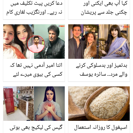
کیا آپ بھی ایکنی اور
دعا کریں پیٹ تکلیف میں
چکنی جلد سے پریشان
نہ رہے.. اورنگزیب لغاری کام
ہیں؟؟ تو جانیں کیسے چار
نہ ملنے پر عمر کا آخری
ڈسپرین کی گولیاں مددگار
حصہ کس طرح گزارنے پر
ثابت ہوسکتی ہیں
مجبور ہوگئے؟
بدتمیز اور بدسلوکی کرنے
اتنا امیر آدمی نہیں تھا کہ
والے مرد۔۔ سائرہ یوسف
کسی کی بیوی میرے لئے
دوسرے شوہر میں کیا
طلاق لے۔۔ خلیل الرحمان
خوبیاں دیکھنا چاہتی ہیں؟
قمر کی دوسری شادی
فیصل قریشی کی سابقہ
بیوی سے کیسے ہوئی؟
اسپغول کا روزانہ استعمال
گیس کی لیکیج بھی ہوتی