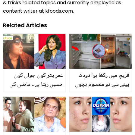
& tricks related topics and currently employed as
content writer at kfoods.com.
Related Articles
فریج میں رکھا ہوا دودھ
عمر بھر کون جواں کون
پینے سے دو معصوم بچوں
حسیں رہتا ہے۔۔ ماضی کی
کی موت ہوگئی ۔۔ افسوس
مشہور اداکارہ مسرت نذیر
ناک واقعے میں ماؤں کے لئے
اب کس حال میں ہیں؟
ایسا سبق جوہر کسی کی
مداح پہچان نہ سکے
اصلاح کیلئے ضروری