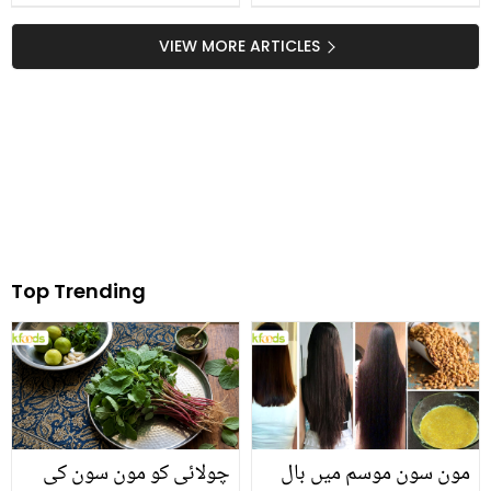
منیب بٹ کھانا ضائع کرنے
جانیں مائیکرو ویو چلانے
والوں پر برس پڑے ! مسئلے
کے وہ طریقے جن سے بجلی
VIEW MORE ARTICLES
کا کیا حل بتایا؟
کا بل بھی کم آئے
Top Trending
مون سون موسم میں بال
چولائی کو مون سون کی