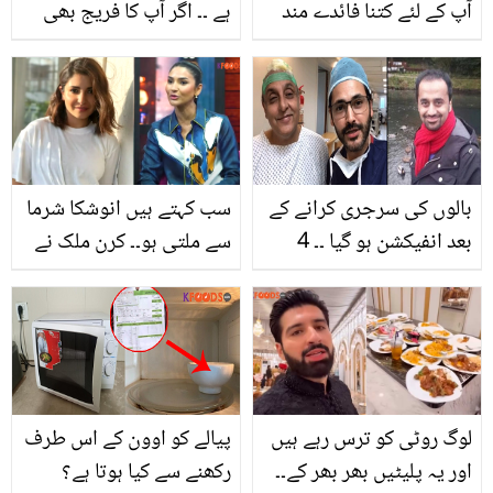
آپ کے لئے کتنا فائدے مند
ہے ۔۔ اگر آپ کا فریج بھی
ہے؟ جانیں اس کے حیران
کچن میں رکھا ہوا ہے تو
کُن فوائد
جانیئے فریج کو کچن میں
رکھنے کے کیا نقصانات
ہیں؟
بالوں کی سرجری کرانے کے
سب کہتے ہیں انوشکا شرما
بعد انفیکشن ہو گیا ۔۔ 4
سے ملتی ہو۔۔ کرن ملک نے
مشہور شخصیات جنہوں
بھارتی اداکاراؤں کے متعلق
نے بالوں کے علاج کے بعد
کیا بتایا؟
خود کو بدل لیا
لوگ روٹی کو ترس رہے ہیں
پیالے کو اوون کے اس طرف
اور یہ پلیٹیں بھر بھر کے۔۔
رکھنے سے کیا ہوتا ہے؟