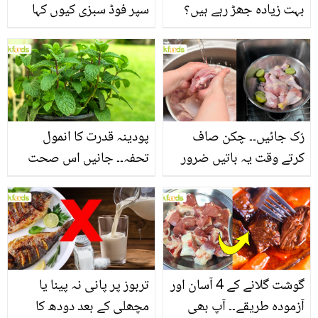
بہت زیادہ جھڑ رہے ہیں؟
سپر فوڈ سبزی کیوں کہا
جانیں بالوں کو مضبوط
جاتا ہے؟ جانیں وٹامنز،
بنانے کے چند قدرتی طریقے
منرلز اور اینٹی آکسیڈنٹس
سے بھرپور اس سبزی کے
فائدے
رُک جائیں۔۔ چکن صاف
پودینہ قدرت کا انمول
کرتے وقت یہ باتیں ضرور
تحفہ۔۔ جانیں اس صحت
یاد رکھیں
بخش پتوں کے 10 حیرت
انگیز طبی فوائد
گوشت گلانے کے 4 آسان اور
تربوز پر پانی نہ پینا یا
آزمودہ طریقے۔۔ آپ بھی
مچھلی کے بعد دودھ کا