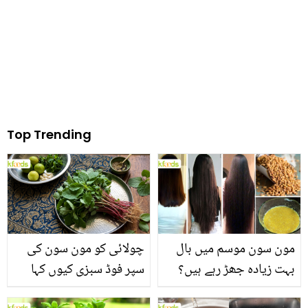
ماسک بنانے کے طریقے
Top Trending
مون سون موسم میں بال
چولائی کو مون سون کی
بہت زیادہ جھڑ رہے ہیں؟
سپر فوڈ سبزی کیوں کہا
جانیں بالوں کو مضبوط
جاتا ہے؟ جانیں وٹامنز،