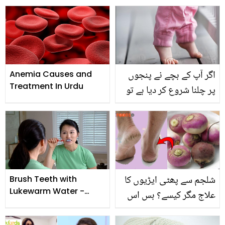
ان مشہور کھلاڑیوں کی
Se
پہلی کمائی کتنی تھی اور
اس سے انھوں نے کیا
خریدا؟
اگر آپ کے بچے نے پنجوں
Anemia Causes and
Treatment In Urdu
پر چلنا شروع کر دیا ہے تو
خبردار ہو جائیں! جانیئے
آپ کو بچہ کون سی تکلیف
دہ بیماری میں مبتلا ہے؟
شلجم سے پھٹی ایڑیوں کا
Brush Teeth with
Lukewarm Water -
علاج مگر کیسے؟ بس اس
Dental Experts
آسان سے طریقے کو آزمائیں