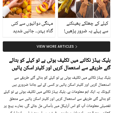
حقیقت کیا ہے اور افواہ
کیا؟
کیلے کے چھلکے پھینکنے
مہنگی دوائیوں سے کئی
سے پہلے یہ ضرور پڑھیں!
گناہ بہتر۔۔ جانیں شدید
جلد کے 3 بڑے مسائل کا
گرمی کے موسم میں آڑو
سستا اور قدرتی حل
کیوں کھانا چاہیے؟
VIEW MORE ARTICLES
بلیک ہیڈز نکالنے میں تکلیف ہوتی ہے تو کیلے کو بتائے
گئے طریقے سے استعمال کریں اور کلیئر اسکن پائیں
بلیک ہیڈز نکالنے میں تکلیف ہوتی ہے تو کیلے کو بتائے گئے طریقے سے
استعمال کریں اور کلیئر اسکن پائیں ہر کسی کے لیے جاننا ضروری ہیں
کیونکہ یہ ایک اہم معلومات ہے۔ بلیک ہیڈز نکالنے میں تکلیف ہوتی ہے تو کیلے
کو بتائے گئے طریقے سے استعمال کریں اور کلیئر اسکن پائیں سے متعلق
تفصیلی معلومات آپ کو اس آرٹیکل میں بآسانی مل جائے گی۔ ہمارے پیج پر