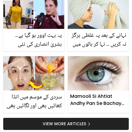
اور پھٹی ایڑیوں کو گھر
بیٹھے ملائم بنائیں
نہانے کے بعد یہ غلطی ہرگز
یہ بہت اوور ہو گیا ہے۔۔
نہ کریں ۔۔ نہا کر بالوں میں
بشریٰ انصاری کی نئی
تولیہ لپیٹنے سے کیا بڑا
ویڈیو پر صارفین کیوں
نقصان ہو سکتا ہے؟
بھڑک گئے؟ دیکھیں
سردی کے موسم میں انڈا
Mamooli Si Ahtiat
Andhy Pan Se Bachaye
کھائیں بھی اور لگائیں بھی
- for Contact Lens
۔۔ نرم و ملائم اور چمکدار
Users
جلد کے لئے انڈے کے مختلف
VIEW MORE ARTICLES