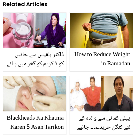
Related Articles
How to Reduce Weight
ڈاکٹر بلقیس سے جانیں
in Ramadan
کولڈ کریم کو گھر میں بنانے
کا آسان طریقہ جو بنے
جلدی اور کرے آپ کی جلد
کو موائسچرائز
پہلی کمائی سے والدہ کے
Blackheads Ka Khatma
لئے کنگن خریدے۔۔۔ جانیے
Karen 5 Asan Tarikon