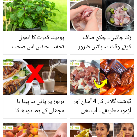
بنانے کے چند قدرتی طریقے
منرلز اور اینٹی آکسیڈنٹس
سے بھرپور اس سبزی کے
فائدے
رُک جائیں۔۔ چکن صاف
پودینہ قدرت کا انمول
کرتے وقت یہ باتیں ضرور
تحفہ۔۔ جانیں اس صحت
یاد رکھیں
بخش پتوں کے 10 حیرت
انگیز طبی فوائد
گوشت گلانے کے 4 آسان اور
تربوز پر پانی نہ پینا یا
آزمودہ طریقے۔۔ آپ بھی
مچھلی کے بعد دودھ کا
جانیں انٹرنیشنل شیف کے
استعمال۔۔ جانیں کھانوں
بتائے راز
سے متعلق غلط فہمیوں کی