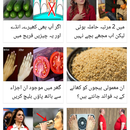
میں 2 مرتبہ حاملہ ہوئی
اگر آپ بھی کھیرے، انڈے
لیکن اب مجھے بچے نہیں
اور یہ چیزیں فریج میں
چاہیئیں ۔۔ بے اولادی کا
رکھتے ہیں تو فوراً چھوڑ
طعنہ ! جادیہ افگن اولاد کی
دیں ورنہ ۔۔ جانیئے ایسی
خواہش سے متعلق بتاتے
چیزوں کے بارے میں جن کو
ہوئے
فریج میں رکھنے سے آپ ان
بیماریوں میں مبتلا بھی
ان معمولی بیجوں کو کھانے
گھر میں موجود ان اجزاء
ہوسکتے ہیں
کے یہ فوائد جانتے ہیں؟
سے ہاتھ پاؤں بلیچ کریں
جس سے نہ جلد خراب ہو
اور نہ ہی جلن