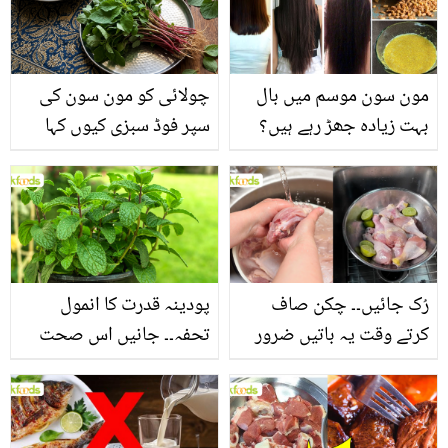
مون سون موسم میں بال
چولائی کو مون سون کی
بہت زیادہ جھڑ رہے ہیں؟
سپر فوڈ سبزی کیوں کہا
جانیں بالوں کو مضبوط
جاتا ہے؟ جانیں وٹامنز،
بنانے کے چند قدرتی طریقے
منرلز اور اینٹی آکسیڈنٹس
سے بھرپور اس سبزی کے
فائدے
رُک جائیں۔۔ چکن صاف
پودینہ قدرت کا انمول
کرتے وقت یہ باتیں ضرور
تحفہ۔۔ جانیں اس صحت
یاد رکھیں
بخش پتوں کے 10 حیرت
انگیز طبی فوائد