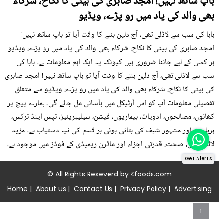
باپ ساتھ نہیں! امجد صابری کی بیٹی کا نکاح، شرکاء
بھی والد کی یاد میں رو پڑے، ویڈیو
بابا کی سب سے لاڈلی تھی، آج دلہن بننے کا وقت آیا تو باپ ساتھ نہیں!
امجد صابری کی بیٹی کا نکاح، شرکاء بھی والد کی یاد میں رو پڑے، ویڈیو
ہر کسی کے لیے جاننا ضروری ہیں کیونکہ یہ ایک اہم معلومات ہے۔ بابا کی
سب سے لاڈلی تھی، آج دلہن بننے کا وقت آیا تو باپ ساتھ نہیں! امجد صابری
کی بیٹی کا نکاح، شرکاء بھی والد کی یاد میں رو پڑے، ویڈیو سے متعلق
تفصیلی معلومات آپ کو اس آرٹیکل میں بآسانی مل جائے گی۔ ہمارے پیج پر
کھانوں، مصالحوں، ادویات، بیماریوں، فیشن، سیلیبریٹیز، ٹپس اینڈ ٹرکس،
ہربلسٹ اور مشہور شیف کی بتائی ہوئی ہر قسم کی ٹپ دستیاب ہے۔ مزید
لائف ٹپس، صحت، قدرتی اجزاء اور ماڈرن ریمیڈی کے فوڈز میں موجود ہے۔
Get Alerts
© All Rights Reseverd by
Kfoods.com
Home
|
About us
|
Contact Us
|
Privacy Policy
|
Advertising
↑