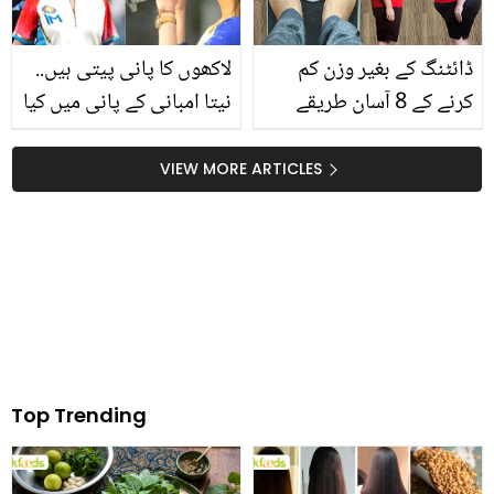
ڈائٹنگ کے بغیر وزن کم
لاکھوں کا پانی پیتی ہیں..
کرنے کے 8 آسان طریقے
نیتا امبانی کے پانی میں کیا
جانیئے جو بنائے آپ کو جلد
خاص بات ہے جو اتنا مہنگا
ہی اسمارٹ وہ بھی بغیر
ہے؟
VIEW MORE ARTICLES
کسی نقصان کے
Top Trending