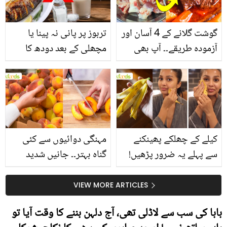
گوشت گلانے کے 4 آسان اور
تربوز پر پانی نہ پینا یا
آزمودہ طریقے۔۔ آپ بھی
مچھلی کے بعد دودھ کا
جانیں انٹرنیشنل شیف کے
استعمال۔۔ جانیں کھانوں
بتائے راز
سے متعلق غلط فہمیوں کی
حقیقت کیا ہے اور افواہ
کیا؟
کیلے کے چھلکے پھینکنے
مہنگی دوائیوں سے کئی
سے پہلے یہ ضرور پڑھیں!
گناہ بہتر۔۔ جانیں شدید
جلد کے 3 بڑے مسائل کا
گرمی کے موسم میں آڑو
سستا اور قدرتی حل
کیوں کھانا چاہیے؟
VIEW MORE ARTICLES
بابا کی سب سے لاڈلی تھی، آج دلہن بننے کا وقت آیا تو