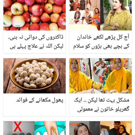
ایسا کیا کہہ دیا کہ صارفین
راستے پر! پرانی تصاویر ہٹا
نے آڑے ہاتھوں لے لیا؟
دیں
آج کل پڑھے لکھے خاندان
ڈاکٹروں کی دوائی نہ بنی،
کے بچے بھی بڑوں کو سلام
لیکن اللہ نے علاج پہلے ہی
نہیں کرتے۔۔ صبا فیصل کو
دے دیا تھا ۔۔ جس مرض
آنٹی کہنا کیوں برا لگتا ہے؟
کی دوا نہیں، اس کا علاج
سیب میں ہے! جانیں سیب
کے وہ قدرتی فائدے جو
تحقیق آج ثابت کر رہی
مشکل بہت تھا لیکن ۔۔ ایک
پھول مکھانے کے فوائد
گھریلو خاتون نے معمولی
سی چیز کو کاروبار میں
کیسے تبدیل کردیا؟