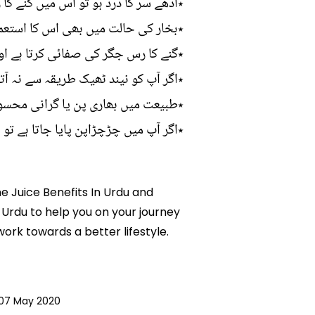
٭آدھے سر کا درد ہو تو اس میں گنے کا ر
٭بخار کی حالت میں بھی اس کا استعما
٭گنے کا رس جگر کی صفائی کرتا ہے اور
٭اگر آپ کو نیند ٹھیک طریقہ سے نہ آت
٭طبیعت میں بھاری پن یا گرانی محسوس
٭اگر آپ میں چڑچڑاپن پایا جاتا ہے تو 
ne Juice Benefits In Urdu and
n Urdu to help you on your journey
rk towards a better lifestyle.
07 May 2020