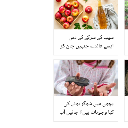
سیب کے سرکے کے دس
ایسے فائدے جنہیں جان کر
آپ اسے استعمال کرنا اپنی
عادت بنالیں گے
بچوں میں شوگر ہونے کی
کیا وجوہات ہیں؟ جانیں آپ
اپنے بچوں کو کیسے اس