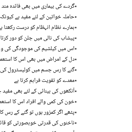
٭گردے کی بیماری میں بھی فائدہ مند 
٭حاملہ خواتین کے لئے مفید ہے کیونکہ
٭ہمارے نظام انہظام کو درست رکھتا ہے
٭پیشاب کی نالی میں جلن کو دور کرتا 
٭اس میں کیلشیم کی موجودگی کی وجہ 
٭دل کے امراض میں بھی اس کا استعمال 
٭گنے کا رس جسم میں کولیسٹرول کی 
٭معدے کو تقویت فراہم کرتا ہے
٭آنکھوں کی بینائی کے لئے بھی مفید چ
٭خون کی کمی والے افراد اس کا استعما
٭پٹھے اگر کمزور ہوں تو گنے کے رس ک
٭ناخنوں کی قدرتی خوبصورتی کو قائم ر