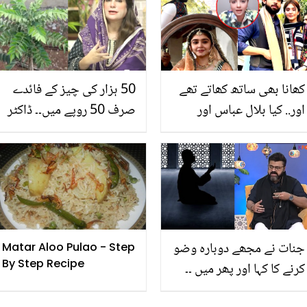
دکھ شئیر کردیا
آپ کی اس مشکل کو دور کر
سکتا ہے
کھانا بھی ساتھ کھاتے تھے
50 ہزار کی چیز کے فائدے
اور.. کیا بلال عباس اور
صرف 50 روپے میں۔۔ ڈاکٹر
دررفشاں سلیم نے خفیہ
بلقیس نے معمولی سمجھے
نکاح کر لیا ہے؟ یوٹیوبر کا
جانے والے کڑی پتوں کا کیا
چونکا دینے والا دعویٰ
انوکھا استعمال بتایا؟
جنات نے مجھے دوبارہ وضو
Matar Aloo Pulao - Step
By Step Recipe
کرنے کا کہا اور پھر میں ۔۔
آغا شیراز کے ساتھ ایسا کیا