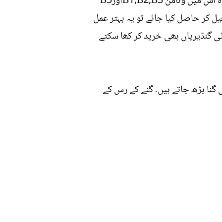
گنے کے رس میں میگنیشیم، آئرن، کیلشیم، فاسفورس، زنک، پروٹین اور پوٹاشیم پایا جاتا ہے اس کے علاوہ اس میں وٹامن B1,B2,B3اورB5
یل کر حاصل کیا جائے تو یہ بہتر عمل
ائی گنڈیریاں بھی خرید کر کھا سکتے
ی گنا بڑھ جاتے ہیں۔ گنے کے رس کے