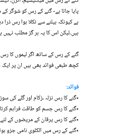
پایا جاتا ہے- گنے کے رس کو شوگر کے 
ہے کیونکہ بیلنے سے نکلا ہوا رس ذرا د
ہیں۔لیکن اس کا یہ ہر گز مطلب نہیں ہ
گنے کے رس کے ساتھ اگر لیموں کا رس ،
کچھ طبعی فوائد بھی ہیں ان پر ایک نظ
فوائد:
٭گنے کا رس نزلہ ،زکام اور گلے کی س
٭گنے کا رس جسم کو طاقت فراہم کرتا 
٭گنے کا رس یرقان کے مریضوں کے لئے ف
٭گنے کے رس میں الکلوی نامی جزو ہو