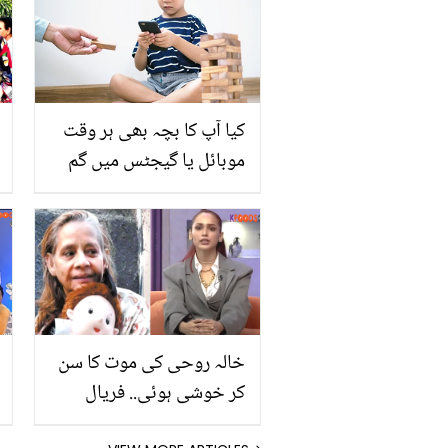
خوبصورتی میں اضافے کے
لئے بھی کس قدر مفید ہیں
جانیں ان کے حیرت انگیز
فوائد
کیا آپ کا بچہ بھی ہر وقت
موبائل یا گیجٹس میں گم
رہتا ہے؟ بچوں کو اسکرین
کی خطرناک عادت سے
نجات دلانا کیا اب ممکن ہے؟
خالہ روحی کی موت کا سن
کر خوشی ہوئی.. فریال
محمود کا سینیئر اداکارہ کے