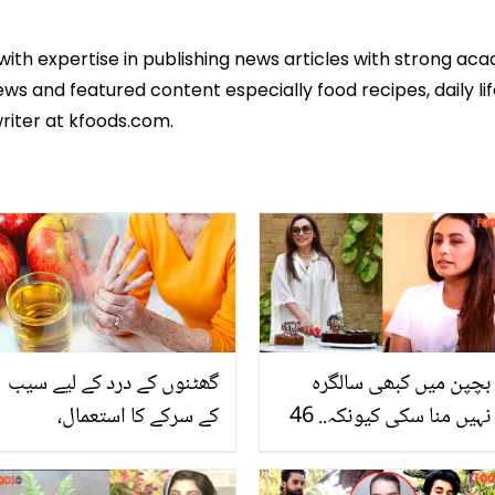
 with expertise in publishing news articles with strong 
ws and featured content especially food recipes, daily lif
riter at kfoods.com.
بچپن میں کبھی سالگرہ
گھٹنوں کے درد کے لیے سیب
نہیں منا سکی کیونکہ.. 46
کے سرکے کا استعمال،
ویں سالگرہ کا کیک کاٹ کر
جانیئے سیب کا سرکہ کس
رانی مکھرجی نے بچپن کا
طرح حیرت انگیز طور پر