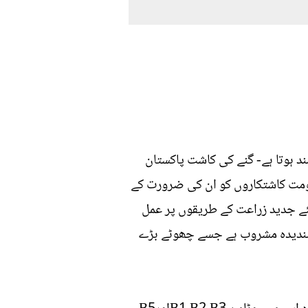
د ہوتا ہے- گنے کی کاشت پاکستان
کومت کاشتکاروں کو ان کی ضرورت کے
لئے جدید زراعت کے طریقوں پر عمل
ک پسندیدہ مشروب ہے جسے چھوٹے بڑے