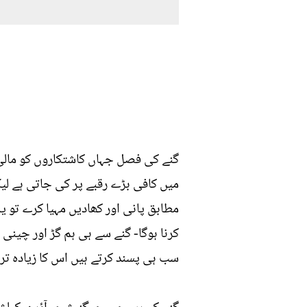
گنے کی فصل جہاں کاشتکاروں کو مالی 
میں کافی بڑے رقبے پر کی جاتی ہے ل
مطابق پانی اور کھادیں مہیا کرے تو ی
کرنا ہوگا- گنے سے ہی ہم گڑ اور چین
سب ہی پسند کرتے ہیں اس کا زیادہ تر 