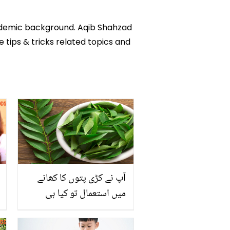
academic background. Aqib Shahzad
e tips & tricks related topics and
آپ نے کڑی پتوں کا کھانے
میں استعمال تو کیا ہی
ہوگا۔۔ لیکن کیا آپ جانتے
ہیں کہ یہ پتے صحت اور