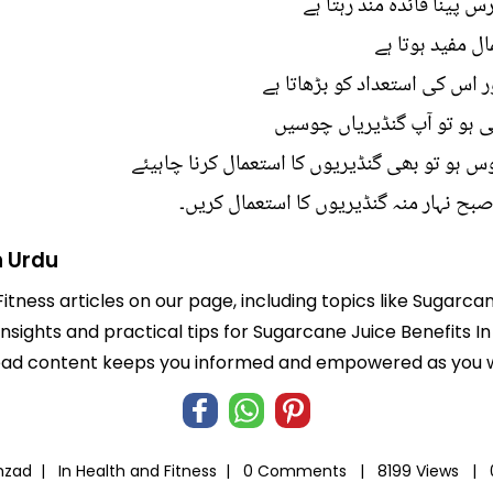
س پینا فائدہ مند رہتا ہے
ل مفید ہوتا ہے
 اس کی استعداد کو بڑھاتا ہے
ی ہو تو آپ گنڈیریاں چوسیں
 ہو تو بھی گنڈیریوں کا استعمال کرنا چاہیئے
صبح نہار منہ گنڈیریوں کا استعمال کریں۔
n Urdu
itness articles on our page, including topics like Sugarca
insights and practical tips for Sugarcane Juice Benefits I
-read content keeps you informed and empowered as you wo
ahzad |
In
Health and Fitness
|
0 Comments |
8199 Views |