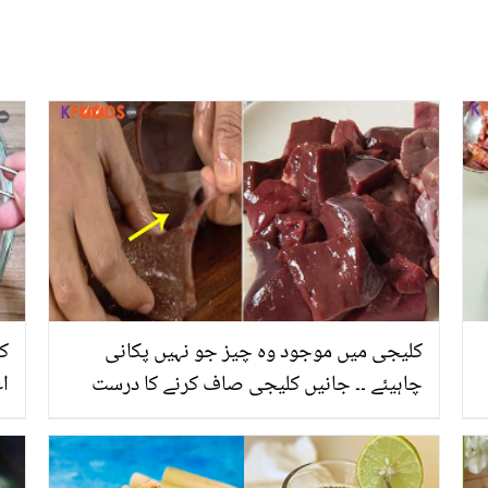
کلیجی میں موجود وہ چیز جو نہیں پکانی
چاہیئے ۔۔ جانیں کلیجی صاف کرنے کا درست
اع
طریقہ، جو بہت لوگ نہیں جانتے
جا
ک