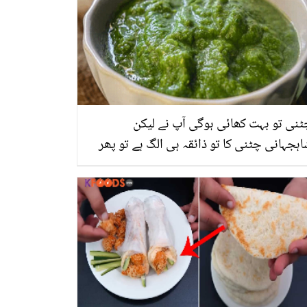
نی تو بہت کھائی ہوگی آپ نے لیکن
ہجہانی چٹنی کا تو ذائقہ ہی الگ ہے تو پھر
 بنا کر ضرور دیکھیں