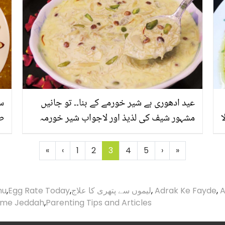
عید ادھوری ہے شیر خورمے کے بنا۔۔ تو جانیں
سو
ا
مشہور شیف کی لذیذ اور لاجواب شیر خورمہ
طر
بنانے کی زبردست ترکیب
س
«
‹
1
2
3
4
5
›
»
A
,
Adrak Ke Fayde
,
لیموں سے پتھری کا علاج
,
Egg Rate Today
,
nu
ime Jeddah
,
Parenting Tips and Articles