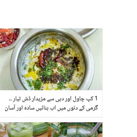
1 کپ چاول اور دہی سے مزیدار ڈش تیار ۔۔
گرمی کے دنوں میں اب بنائیں سادہ اور آسان
کھانے، جو آپ کی محنت اور وقت دونوں بچائے