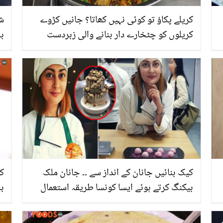
کریلے پکاؤ تو کوئی نہیں کھاتا؟ جانیں کڑوے
شو
کریلوں کو چٹخارے دار بنانے والی زبردست
بن
ریسیپی، جو ہر کوئی مزے لے کے کھائے
ک
کیک بنائیں جانان کے انداز سے ۔۔ جانان ملک
کی
بیکنگ کرتے ہوئے ایسا کونسا طریقہ استعمال
با
کرتی ہیں؟ جانیئے بیکنگ کے خُفیہ راز
سے