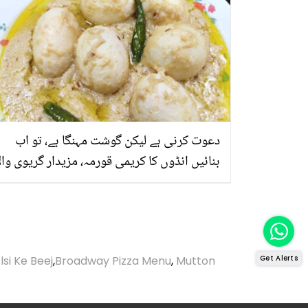
دعوت کرنی ہے لیکن گوشت مہنگا ہے، تو اب
بنائیں انڈوں کا کریمی قورمہ، مزیدار گریوی وال
کھانا ہر کوئی کھا کر تعریف کرنا نہ بھولے
lsi Ke Beej
,
Broadway Pizza Menu
,
Mutton
Get Alerts