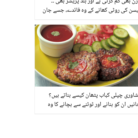
ن بھی کم کرتی ہے اور بلڈ پریشر بھی ۔۔
یسن کی روٹی کھانے کے وہ فائدے، جسے جان
 آپ بھی دوپہر میں یہی کھائیں گے
اوری چپلی کباب پٹھان کیسے بناتے ہیں؟
نیں ان کو بنانے اور ٹوٹنے سے بچانے کا وہ
یقہ جو پشاور کے شیف بتاتے ہیں