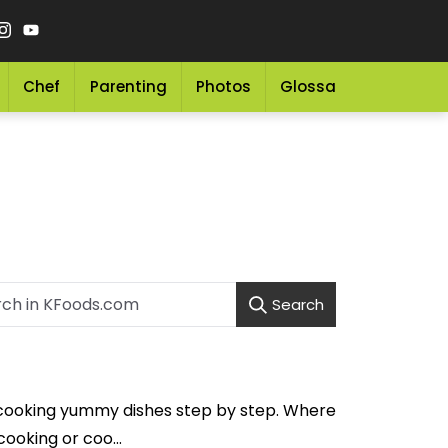
Chef
Parenting
Photos
Glossary
Grocery 
Search
f cooking yummy dishes step by step. Where
ooking or coo...