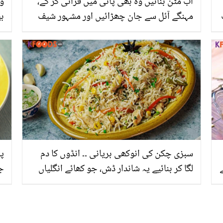
اب مٹن بنائيں وہ بھی پانی میں فرائی کر کے،
وز
مہنگے آئل سے جان چھڑائيں اور مشہور شیف
ب
کے بتاۓ اس طریقے سے ہوٹل جیسا کھانا گھر
کر
پر بنائيں
سبزی چکن کی انوکھی بریانی ۔۔ انڈوں کا دم
پش
ے
لگا کر بنائیے یہ شاندار ڈش، جو کھائے انگلیاں
جا
چاٹتا رہ جائے
طر