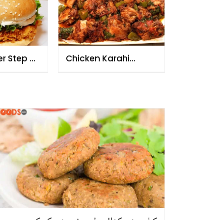
er Step By
Chicken Karahi
 - Maza
Recipe In Urdu
y Na Dy