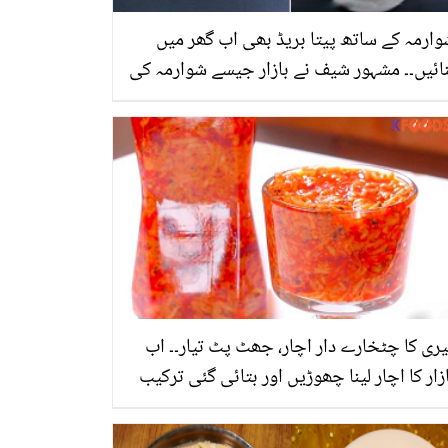
ارمہ کے ساتھ پیتا بریڈ بھی اب گھر میں
ائیں۔۔ مشہور شیف نے بازار جیسے شوارمہ کی
ون سی خاص ریسیپی بتادی؟
ری کا چٹخارے دار اچار، جھٹ پٹ تیار۔۔ اب
زار کا اچار لینا چھوڑیں اور بتائی گئی ترکیب
 بنائیں ایسا اچار، جو کھانے کا مزہ بڑھائے