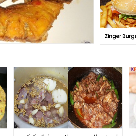
Zinger Burg
Step Recipe
Esa Jo Rukn