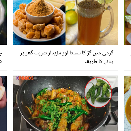
گرمی میں گڑ کا سستا اور مزیدار شربت گھر پر
چٹ
بنانے کا طریقہ
شا
آج