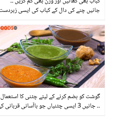
کباب بھی کھائیں اور وزن بھی کم کریں ۔۔
جانیں چنے کی دال کے کباب کی ایسی زبردست
ریسیپی، جس میں صحت بھی اور ذائقہ بھی
گوشت کو ہضم کرنے کے لیئے چٹنی کا استعمال
۔۔ جانیں 3 ایسی چٹنیاں جو باآسانی قربانی ک
گوشت سے تیار کھانوں کو ہضم کرے