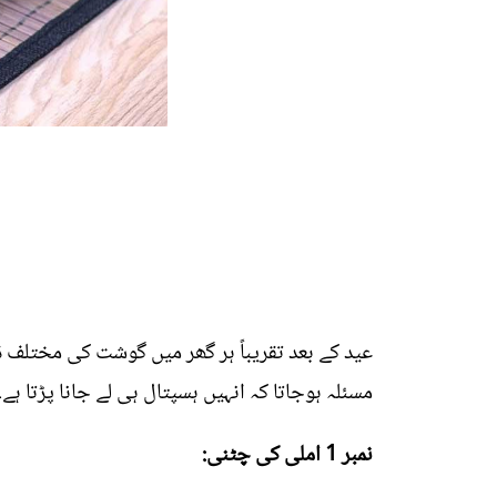
عید کے بعد تقریباً ہر گھر میں گوشت کی مختلف 
مسئلہ ہوجاتا کہ انہیں ہسپتال ہی لے جانا پڑتا ہے۔ اسلیئے آج ہم آپ کو 3 ایسی چٹنیاں بتا رہے ہیں جو گوشت
نمبر 1 املی کی چٹنی: