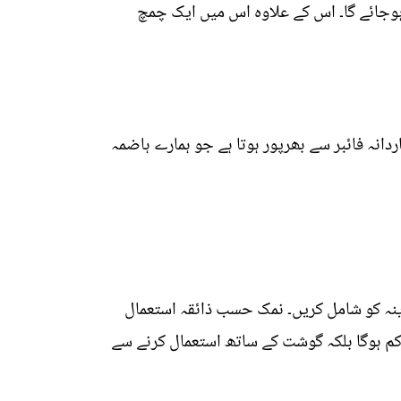
ہوجائے گا۔ اس کے علاوہ اس میں ایک چمچ
دانہ فائبر سے بھرپور ہوتا ہے جو ہمارے ہاضمہ
یں 2 پیاز اور 3 ٹماٹر ڈال کر پیس لیں۔ اس کے بعد 4 ہری مرچ اور پودینہ کو شامل کریں۔ نمک حسب ذائقہ استعمال
م ہوگا بلکہ گوشت کے ساتھ استعمال کرنے سے