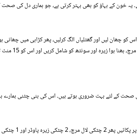
یہ خون کے بہاؤ کو بھی بہتر کرتی ہے، جو ہماری دل کی صحت کے
اس کو چھان لیں اور گھٹلیاں الگ کرلیں، پھر کڑاہی میں چھانی ہ
کو پکائیں۔ اس میں
ی صحت کے لئے بہت ضروری ہوتے ہیں۔ اس کی بنی چٹنی ہمارے ہا
کڑاہی میں آلو بخارا 