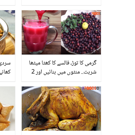
بچوں کا دل خوش کر دیں
گرمی کا توڑ، فالسے کا کھٹا میٹھا
سردی 
شربت.. منٹوں میں بنائیں اور 2
کھانے
مہینے تک چلائیں
سردی
حیرت 
کا آس