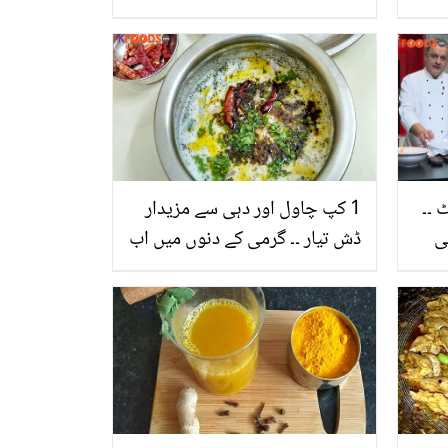
رور
طریقوں سے آلو بنایا جاتا ہے ؟
 ۔۔
1 کپ چاول اور دہی سے مزیدار
ی
ڈش تیار ۔۔ گرمی کے دنوں میں اب
ر
بنائیں سادہ اور آسان کھانے، جو
آپ کی محنت اور وقت دونوں
بچائے