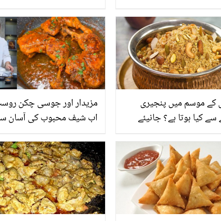
ہی الگ ہے تو پھر آج بنا کر ض
دیکھیں
کے موسم میں پنجیری
مزیدار اور جوسی چکن روسٹ
 سے کیا ہوتا ہے؟ جانیئے
اب شیف محبوب کی آسان س
وں کی سوغات پنجیری کے
ترکیب سے گھر میں بنائیں او
انگیز فوائد اور اسے بنانے
پوری فیملی کے ساتھ انجوائے
ان طریقہ
کریں