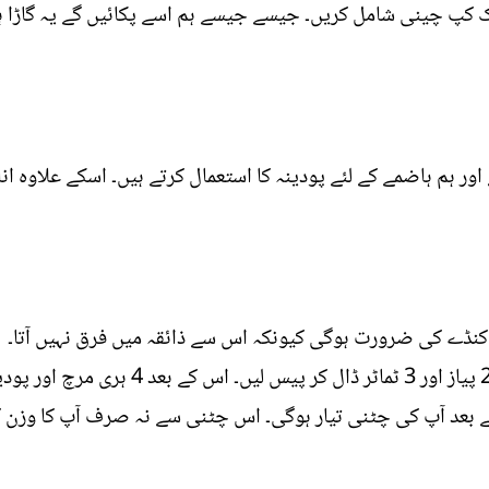
ک کپ چینی شامل کریں۔ جیسے جیسے ہم اسے پکائیں گے یہ گاڑا 
 ہم ہاضمے کے لئے پودینہ کا استعمال کرتے ہیں۔ اسکے علاوہ انار
 کنڈے کی ضرورت ہوگی کیونکہ اس سے ذائقہ میں فرق نہیں آتا۔
سب سے پہلے انار دانہ کو کوٹ لیں، پھر اس م
 بعد آپ کی چٹنی تیار ہوگی۔ اس چٹنی سے نہ صرف آپ کا وزن ک