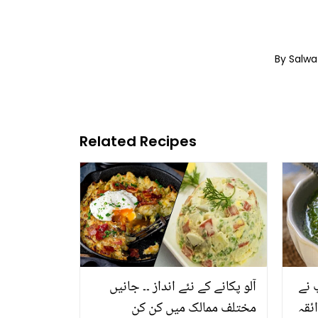
By Salw
Related Recipes
 نے
آلو پکانے کے نئے انداز ۔۔ جانیں
ئقہ
مختلف ممالک میں کن کن