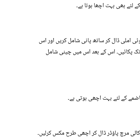
 لئے بھی بہت اچھا ہوتا ہے۔
وئی املی ڈال کر ساتھ پانی شامل کریں اور اس
 آدھا چمچ نمک،کٹی ہوئی لال مرچ، بھنا ہوا زیرہ اور سونٹھ کو شامل کریں اور اس کو 15 منٹ تک پکائیں۔ اس کے بعد اس میں چینی شامل
ضمے کے لئے بہت اچھی ہوتی ہے۔
اور پانی ڈال کر درمیانی آنچ پر پکائیں پھر 2 چٹکی لال مرچ، 2 چٹکی زیرہ پاوڈر اور 1 چٹکی کالی مرچ پاؤڈر ڈال کر اچھی طرح مکس کرلیں۔