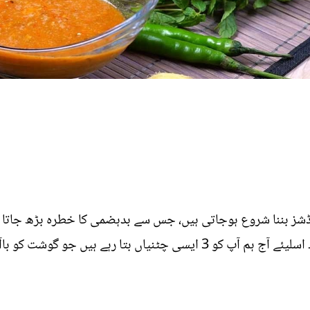
ڈشز بننا شروع ہوجاتی ہیں، جس سے بدہضمی کا خطرہ بڑھ جاتا ہ
 کو باآسانی ہضم کرنے میں آپ کی مدد کریں گی۔