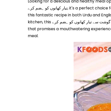
Looking for a deliciou گوشت کو ہضم کرنے کے لیئے چٹنی کا استعمال ۔۔ جانیں 3 ایسی چٹنیاں جو باآسانی قربانی کے گوشت سے
تیار کھانوں کو ہضم کرے, it's a perfect choice for those in search of easy and simple recipes that cater to both taste and nutrition. You can find
this fantastic recipe in both Urdu and Engl
kitchen, this گوشت کو ہضم کرنے کے لیئے چٹنی کا استعمال ۔۔ جانیں 3 ایسی چٹنیاں جو باآسانی قربانی کے گوشت سے تیار کھانوں کو ہضم کرے is a versatile option
that promises a mouthwatering experience.
meal.