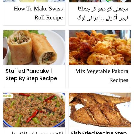
مچھلی کو دھو کر چھلکا
How To Make Swiss
نہیں اُتارتے ۔۔ ایرانی لوگ
Roll Recipe
مچھلی کو گھر میں کس
طرح پکاتے ہیں ؟ ذائقہ دار
مچھلی کی خاص ریسیپی
Mix Vegetable Pakora
Stuffed Pancake |
Step By Step Recipe
Recipes
Fish Fried Recipe Step