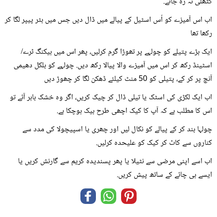
گٹھلی نہ رہ جائے.
اب اس آمیزے کو اُس اسٹیل کے پیالے میں ڈال دیں جس میں بٹر پیپر لگا کر
رکھا تھا
ایک بڑے پتیلے کو چولہے پر تھوڑا گرم کرلیں، پھر اس میں بیکنگ ٹرے/
اسٹینڈ رکھ کر اس میں آمیزے والا پیالا رکھ دیں. چولہے کو بلکل دھیمی
آنچ پر کر کے، پتیلی کو 50 منٹ کیلئے ڈھکن لگا کر چھوڑ دیں
اب ایک لکڑی کی اسٹک یا تیلی ڈال کر چیک کریں، اگر وہ خشک باہر آئے تو
اس کا مطلب ہے کہ آپ کا کیک اچھی طرح بیک ہوچکا ہے.
چولہا بند کر کے پیالے کو نکال لیں اور چھری یا اسپیچولا کی مدد سے
کناروں سے کاٹ کر کیک کو علیحدہ کرلیں.
اب اسے اپنی مرضی سے نٹیلا یا پھر پسندیدہ کریم سے گارنش کریں یا
ایسے ہی چائے کے ساتھ پیش کریں.