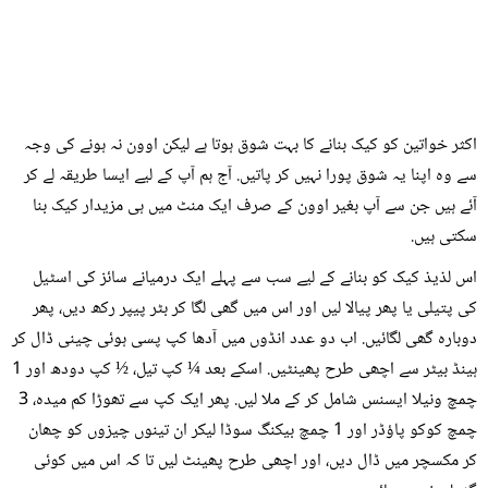
اکثر خواتین کو کیک بنانے کا بہت شوق ہوتا ہے لیکن اوون نہ ہونے کی وجہ
سے وہ اپنا یہ شوق پورا نہیں کر پاتیں. آج ہم آپ کے لیے ایسا طریقہ لے کر
آئے ہیں جن سے آپ بغیر اوون کے صرف ایک منٹ میں ہی مزیدار کیک بنا
سکتی ہیں.
اس لذیذ کیک کو بنانے کے لیے سب سے پہلے ایک درمیانے سائز کی اسٹیل
کی پتیلی یا پھر پیالا لیں اور اس میں گھی لگا کر بٹر پیپر رکھ دیں، پھر
دوبارہ گھی لگائیں. اب دو عدد انڈوں میں آدھا کپ پسی ہوئی چینی ڈال کر
ہینڈ بیٹر سے اچھی طرح پھینٹیں. اسکے بعد ¼ کپ تیل، ½ کپ دودھ اور 1
چمچ ونیلا ایسنس شامل کر کے ملا لیں. پھر ایک کپ سے تھوڑا کم میدہ، 3
چمچ کوکو پاؤڈر اور 1 چمچ بیکنگ سوڈا لیکر ان تینوں چیزوں کو چھان
کر مکسچر میں ڈال دیں، اور اچھی طرح پھینٹ لیں تا کہ اس میں کوئی