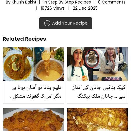
By Khush Bakht |
In
Step By Step Recipes
|
0 Comments
|
18726 Views |
22 Dec 2025
Add Your Recipe
Related Recipes
کیک بنائیں جانان کے انداز
دلیم بنانا تو آسان ہوتا ہے
سے ۔۔ جانان ملک بیکنگ
مگر اس کا گھوٹنا مشکل ،
کرتے ہوئے ایسا کونسا
صرف پانچ منٹ میں پوری
طریقہ استعمال کرتی ہیں؟
دیگ دلیم گھوٹیں اور مزے
جانیئے بیکنگ کے خُفیہ راز
سے کھائيں