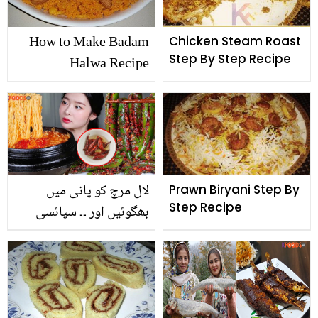
How to Make Badam
Chicken Steam Roast
Step By Step Recipe
Halwa Recipe
لال مرچ کو پانی میں
Prawn Biryani Step By
Step Recipe
بھگوئیں اور ۔۔ سپائسی
کھانا پکانے کے ایسے راز جو
صرف کوریا میں استعمال
ہوتے ہیں