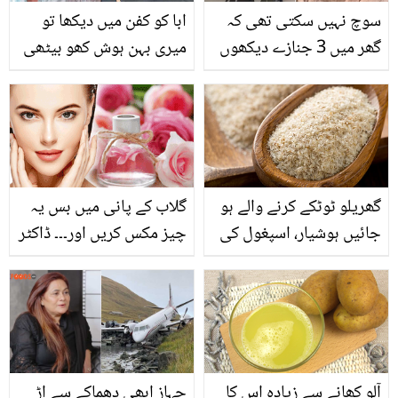
سوچ نہیں سکتی تھی کہ
ابا کو کفن میں دیکھا تو
گھر میں 3 جنازے دیکھوں
میری بہن ہوش کھو بیٹھی
گی۔۔ شگفتہ اعجاز کی ماں،
۔۔ شاہ رُخ خان کی بہن کون
بہن اور والد کا انتقال 10
ہے اور وہ پاگل کب ہوئی؟
مہینے میں کس طرح ہوا؟
بے پناہ دولت مگر رشتوں
سے محروم
گھریلو ٹوٹکے کرنے والے ہو
گلاب کے پانی میں بس یہ
جائيں ہوشیار، اسپغول کی
چیز مکس کریں اور۔۔۔ ڈاکٹر
بھوسی کے فائدوں کے
بلقیس نے بتائی رنگ گورا
ساتھ ساتھ 4 خطرناک
کرنے کی اتنی سستی ٹپ
نقصانات بھی ہیں
جو کرے آپ کا رنگ صاف
منٹوں میں
آلو کھانے سے زیادہ اس کا
جہاز ابھی دھماکے سے اڑ