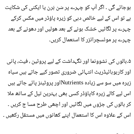
ہوجائے گی ۔ اگر آپ کو چہرے پر سَن بَرن یا ایکنی کی شکایت
ہے تو اس کے لیے خالص دہی کو زیرہ پاؤڈر میں مکس کرکے
چہرے پر لگائیں خشک ہونے کے بعد ھولیں اور دھونے کے بعد
چہرے پر موئسچرائزر کا استعمال کریں۔
۵۔بالوں کی نشوونما اور نگہداشت کے لیے پروٹین ، فیٹ، پانی
اور کاربوہائیڈریٹ انتہائی ضروری تصور کیے جاتے ہیں سیاہ
زیرہ میں سو سے زیادہ Nutrientsاور پروٹینز پائے جاتے ہیں
اس لیے کالے زیرہ کاپاؤڈر کسی بھی بہترین تیل کے ساتھ ملا
کر بالوں کی جڑوں میں لگائیں اور اچھی طرح مسا ج کریں ۔
اس کے علاوہ اس کا استعمال اپنے کھانوں میں مستقل رکھیں ۔