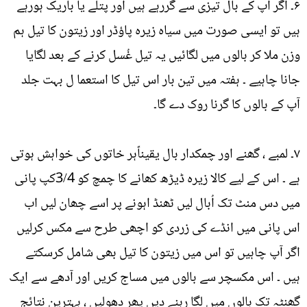
۶۔ اگر آپ کے بال تیزی سے گررہے ہیں اور پتلے یا باریک ہورہے
ہیں تو ایسی صورت میں سیاہ زیرہ پاؤڈر اور زیتون کا تیل ہم
وزن ملا کر بالوں میں لگائیں یہ تیل غُسل کرنے کے بعد لگایا
جانا چاہیے ۔ ہفتہ میں تین بار اس تیل کا استعما ل بہت جلد
آپ کے بالوں کا گرنا روک دے گا۔
۷۔ لمبے ، گھنے اور چمکدار بال یقیناًہر خاتوں کی خواہش ہوتی
ہے ۔ اس کے لیے کالا زیرہ ڈیڑھ کھانے کا چمچ کو 3/4کپ پانی
میں دس منٹ تک اُبال لیں ٹھنڈ اہونے پر اسے چھان لیں اب
اس پانی میں انڈے کی زردی کو اچھی طرح سے مکس کرلیں
اگر آپ چاہیں تو اس میں زیتون کا تیل بھی شامل کرسکتے
ہیں ۔ اس مکسچر سے بالوں میں مساج کریں اور آدھے سے ایک
گھنٹہ تک بالوں میں لگا رہنے دیں پھر دھولیں ، بہترین نتائج