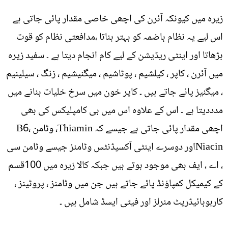
زیرہ میں کیونکہ آئرن کی اچھی خاصی مقدار پائی جاتی ہے
اس لیے یہ نظام ہاضمہ کو بہتر بناتا ،مدافعتی نظام کو قوت
بڑھاتا اور اینٹی ریڈیشن کے لیے کام انجام دیتا ہے ۔ سفید زیرہ
میں آئرن ، کاپر ، کیلشیم ، پوٹاشیم ، میگنیشیم ، زنگ ، سیلینیم
، میگنیز پائے جاتے ہیں ۔ کاپر خون میں سرخ خلیات بنانے میں
مدددیتا ہے ۔ اس کے علاوہ اس میں بی کامپلیکس کی بھی
اچھی مقدار پائی جاتی ہے جیسے کہ Thiamin، وٹامن B6،
Niacinاور دوسرے اینٹی آکسیڈنٹس وٹامنز جیسے وٹامن سی
، اے ، ایف بھی موجود ہوتے ہیں جبکہ کالا زیرہ میں 100قسم
کے کیمیکل کمپاؤنڈ پائے جاتے ہیں جن میں وٹامنز ، پروٹینز ،
کاربوہائیڈریٹ منرلز اور فیٹی ایسڈ شامل ہیں ۔