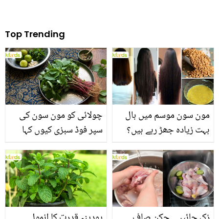
Top Trending
مون سون موسم میں بال
چولائی کو مون سون کی
بہت زیادہ جھڑ رہے ہیں؟
سپر فوڈ سبزی کیوں کہا
جانیں بالوں کو مضبوط
جاتا ہے؟ جانیں وٹامنز،
بنانے کے چند قدرتی طریقے
منرلز اور اینٹی آکسیڈنٹس
سے بھرپور اس سبزی کے
فائدے
رُک جائیں۔۔ چکن صاف
پودینہ قدرت کا انمول