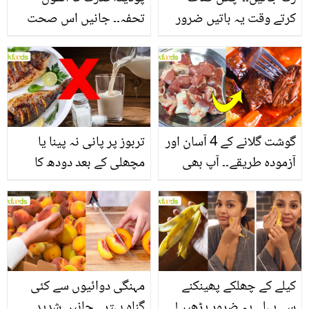
کرتے وقت یہ باتیں ضرور
تحفہ۔۔ جانیں اس صحت
یاد رکھیں
بخش پتوں کے 10 حیرت
انگیز طبی فوائد
گوشت گلانے کے 4 آسان اور
تربوز پر پانی نہ پینا یا
آزمودہ طریقے۔۔ آپ بھی
مچھلی کے بعد دودھ کا
جانیں انٹرنیشنل شیف کے
استعمال۔۔ جانیں کھانوں
بتائے راز
سے متعلق غلط فہمیوں کی
حقیقت کیا ہے اور افواہ
کیا؟
کیلے کے چھلکے پھینکنے
مہنگی دوائیوں سے کئی
سے پہلے یہ ضرور پڑھیں!
گناہ بہتر۔۔ جانیں شدید