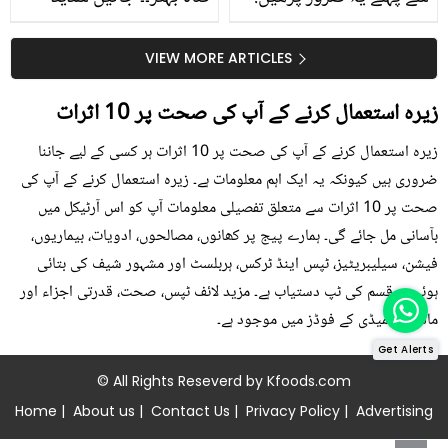
جلد کے 3 بڑے مسائل کا
گرمی کے موسم میں آڑو
سستا اور قدرتی حل
کیوں کھانا چاہیے؟
VIEW MORE ARTICLES
زیرہ استعمال کرنے کے آپ کی صحت پر 10 اثرات
زیرہ استعمال کرنے کے آپ کی صحت پر 10 اثرات ہر کسی کے لیے جاننا
ضروری ہیں کیونکہ یہ ایک اہم معلومات ہے۔ زیرہ استعمال کرنے کے آپ کی
صحت پر 10 اثرات سے متعلق تفصیلی معلومات آپ کو اس آرٹیکل میں
بآسانی مل جائے گی۔ ہمارے پیج پر کھانوں، مصالحوں، ادویات، بیماریوں،
فیشن، سیلیبریٹیز، ٹپس اینڈ ٹرکس، ہربلسٹ اور مشہور شیف کی بتائی
ہوئی ہر قسم کی ٹپ دستیاب ہے۔ مزید لائف ٹپس، صحت، قدرتی اجزاء اور
ماڈرن ریمیڈی کے فوڈز میں موجود ہے۔
Get Alerts
© All Rights Reseverd by
Kfoods.com
Home
|
About us
|
Contact Us
|
Privacy Policy
|
Advertising