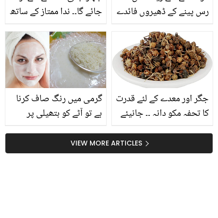
رس پینے کے ڈھیروں فائدے
جائے گا۔۔ ندا ممتاز کے ساتھ
ہیں۔۔۔۔ جاننے کے بعد آپ
ہوائی سفر میں کیا واقعہ
بھی کبھی اس کے رس کا
پیش آیا تھا؟
استعمال کرنا نہیں بھولیں
گے
جگر اور معدے کے لئے قدرت
گرمی میں رنگ صاف کرنا
کا تحفہ مکو دانہ ۔۔ جانیئے
ہے تو آٹے کو ہتھیلی پر
مکو دانہ استعمال کرنے کے
رکھیں اور بتائے گئے طریقے
حیرت انگیز فوائد
سے استعمال کریں،
VIEW MORE ARTICLES