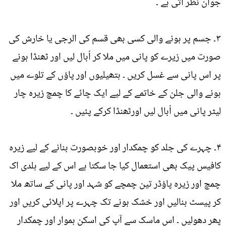
جوان نظر آتی ہے ۔
۳۔ جسم پر ہونے والی کسی بھی قسم کی الرجی یا خارش کی
صورت میں زیرے کو پانی میں ملا کر اُبال لیں اور ٹھنڈا ہونے
پر اس پانی سے غسل کریں ۔ ہتھیلیوں اور پاؤں کے تلوے میں
ہونے والی جلن کے خاتمے کے لیے ایک چائے کا چمچ زیرہ چار
لیٹر پانی میں اُبال لیں اورٹھنڈا کرکے پئیں ۔
۴۔ چہرے کی جلد کو چمکدار اور خوبصورت بنانے کے لیے زیرہ
کافیس پیک بھی استعمال کیا جا سکتا ہے اس کے لیے ہلدی اک
چمچ اور زیرہ پاؤڈر تین چمچے کو شہد اور پانی کے ساتھ ملا
کر پیسٹ بنالیں اور خشک ہونے تک چہرے پر اپلائی کریں اور
پھر دھولیں ۔ اس ماسک سے آپ کی اسکن ہموار اور چمکدار