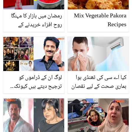
Mix Vegetable Pakora
رمضان میں بازار کا مہنگا
Recipes
روح افزاء خریدنے کے
بجائے اب گھر میں خود
بنائیں ایسا لال شربت، جو
بنے مقدار میں زیادہ اور
قیمت میں کم
کیا اے سی کی ٹھنڈی ہوا
لوگ ان کے ڈراموں کو
ہماری صحت کے لیے نقصان
ترجیح دیتے ہیں کیونکہ۔۔
دہ تو نہیں؟ جانیئے ماہرین
بھارتی اداکار ہیتن تیجوانی
اس حوالے سے کیا کہتے ہیں
نے پاکستانی ڈراموں کی
تعریف کرتے ہوئے کیا کہا؟