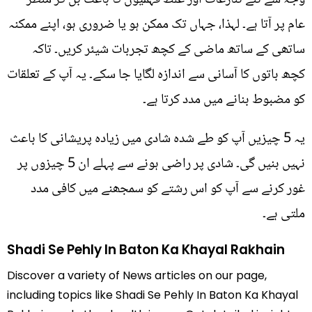
وجہ سے نئے تنازعات اور غلط فہمیوں کا باعث بن کر منظر
عام پر آتا ہے۔ لہذا، جہاں تک ممکن ہو یا ضروری ہو، اپنے ممکنہ
ساتھی کے ساتھ ماضی کے کچھ تجربات شیئر کریں۔ تاکہ
کچھ باتوں کا آسانی سے اندازہ لگایا جا سکے۔ یہ آپ کے تعلقات
کو مضبوط بنانے میں مدد کرتا ہے۔
یہ 5 چیزیں آپ کو طے شدہ شادی میں زیادہ پریشانی کا باعث
نہیں بنیں گی۔ شادی پر راضی ہونے سے پہلے ان 5 چیزوں پر
غور کرنے سے آپ کو اس رشتے کو سمجھنے میں کافی مدد
ملتی ہے۔
Shadi Se Pehly In Baton Ka Khayal Rakhain
Discover a variety of News articles on our page,
including topics like Shadi Se Pehly In Baton Ka Khayal