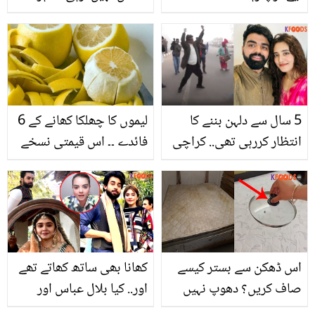
عبداللہ کیسے امی سے
خان کو سامنے دیکھ کر
ملاقات کے لیے موت سے لڑ
مداح جذباتی ہوگیا! ماہرہ
رہا تھا؟ ماں کی مامتا نے
خان نے کیا کیا؟
سب کو رلا دیا
5 سال سے دلہن بننے کا
لیموں کا چھلکا کھانے کے 6
انتظار کررہی تھی.. کراچی
فائدے ۔۔ اس قیمتی نسخے
کی لڑکی شادی کے لئے
سے آپ بھی فائدہ اٹھا
بھارت جا پہنچی! ہونے والے
سکتے ہیں
سسر کی بارڈر پر رقص کی
دلچسپ ویڈیو
اس ڈھکن سے بستر کیسے
کھانا بھی ساتھ کھاتے تھے
صاف کریں؟ دھوپ نہیں
اور.. کیا بلال عباس اور
آرہی تو ہاس طریقے سے
دررفشاں سلیم نے خفیہ