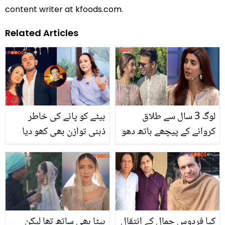
content writer at kfoods.com.
Related Articles
لوگ 3 سال سے طلاق
بیٹے کو پانے کی خاطر
کروانے کے پیچھے ہاتھ دھو
ذہنی توازن بھی کھو دیا
کر پڑے ہوئے تھے ۔۔ عروہ
تھا۔۔ زیبا بختیار نے عدنان
اور فرحان اتنے سال ایک
سمی سے طلاق اور ذاتی
دوسرے سے جُدا کیوں
زندگی کے متعلق کون سے
ہوئے؟
نئے انکشافات کیے؟
کیا فردوس جمال کے انتقال
بیٹا بھی ساتھ تھا لیکن