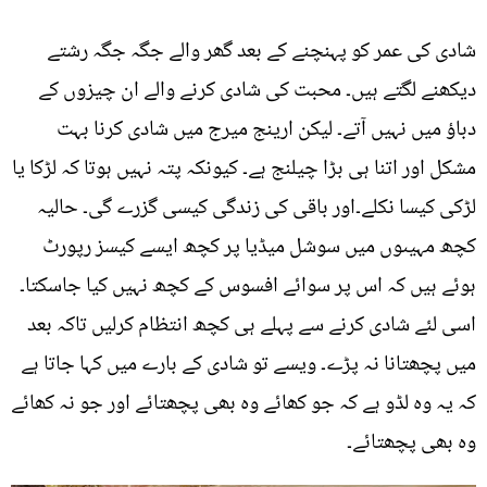
شادی کی عمر کو پہنچنے کے بعد گھر والے جگہ جگہ رشتے
دیکھنے لگتے ہیں۔ محبت کی شادی کرنے والے ان چیزوں کے
دباؤ میں نہیں آتے۔ لیکن ارینج میرج میں شادی کرنا بہت
مشکل اور اتنا ہی بڑا چیلنج ہے۔ کیونکہ پتہ نہیں ہوتا کہ لڑکا یا
لڑکی کیسا نکلے۔اور باقی کی زندگی کیسی گزرے گی۔ حالیہ
کچھ مہیںوں میں سوشل میڈیا پر کچھ ایسے کیسز رپورٹ
ہوئے ہیں کہ اس پر سوائے افسوس کے کچھ نہیں کیا جاسکتا۔
اسی لئے شادی کرنے سے پہلے ہی کچھ انتظام کرلیں تاکہ بعد
میں پچھتانا نہ پڑے۔ ویسے تو شادی کے بارے میں کہا جاتا ہے
کہ یہ وہ لڈو ہے کہ جو کھائے وہ بھی پچھتائے اور جو نہ کھائے
وہ بھی پچھتائے۔