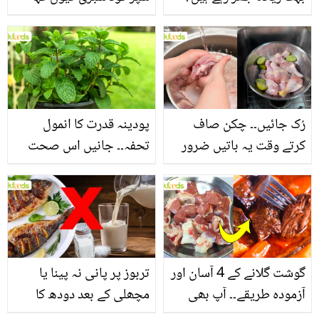
جانیں بالوں کو مضبوط
جاتا ہے؟ جانیں وٹامنز،
بنانے کے چند قدرتی طریقے
منرلز اور اینٹی آکسیڈنٹس
سے بھرپور اس سبزی کے
فائدے
رُک جائیں۔۔ چکن صاف
پودینہ قدرت کا انمول
کرتے وقت یہ باتیں ضرور
تحفہ۔۔ جانیں اس صحت
یاد رکھیں
بخش پتوں کے 10 حیرت
انگیز طبی فوائد
گوشت گلانے کے 4 آسان اور
تربوز پر پانی نہ پینا یا
آزمودہ طریقے۔۔ آپ بھی
مچھلی کے بعد دودھ کا
جانیں انٹرنیشنل شیف کے
استعمال۔۔ جانیں کھانوں