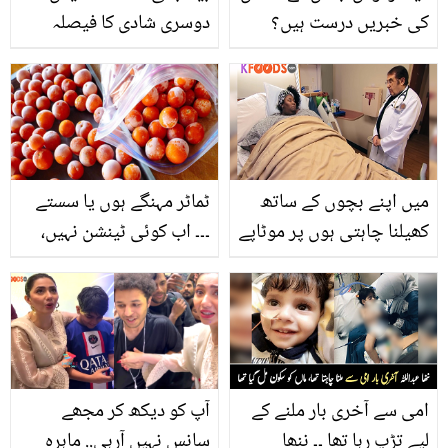
کی خبریں درست ہیں؟
دوسری شادی کا فیصلہ
بیٹے نے ویڈیو جاری کردی
مشکل تھا مگر۔۔ شادی کے
بعد ماہرہ خان کا پہلا پیغام
وائرل
میں اپنے بچوں کے ساتھ
ٹماٹر مہنگے ہوں یا سستے
کھیلنا چاہتی ہوں پر موٹاپے
۔۔۔ اب کوئی ٹینشن نہیں،
نے مریض بنا دیا ہے ۔۔ دنیا
جانیئے ٹماٹروں کو ایک
کی یہ 300 کلو وزنی
سال تک محفوظ رکھنے کے
خاتون کون ہے اور کتنے
4 آسان طریقے
سالوں سے یہ بیڈ پر ہی
لیٹی ہیں؟
امی سے آخری بار ملنے کے
آپ کو دیکھ کر مجھے
لیے تڑپ رہا تھا ۔۔ ننھا
سانس نہیں آرہی.. ماہرہ