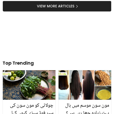
بستر صاف کریں اور کیڑے
نکاح کر لیا ہے؟ یوٹیوبر کا
VIEW MORE ARTICLES
مکوڑوں سے نجات پائیں
چونکا دینے والا دعویٰ
Top Trending
مون سون موسم میں بال
چولائی کو مون سون کی
بہت زیادہ جھڑ رہے ہیں؟
سپر فوڈ سبزی کیوں کہا