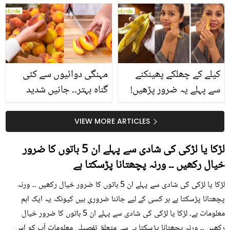
بتائے راز
سے متعلق غلط فہمیوں کی
حقیقت کیا ہے اور افواہ
کیا؟
کیلے کے چھلکے پھینکنے
مہنگی دوائیوں سے کئی
سے پہلے یہ ضرور پڑھیں!
گناہ بہتر۔۔ جانیں شدید
جلد کے 3 بڑے مسائل کا
گرمی کے موسم میں آڑو
سستا اور قدرتی حل
کیوں کھانا چاہیے؟
VIEW MORE ARTICLES
لڑکا یا لڑکی کی شادی سے پہلے ان 5 باتوں کا ضرور
خیال رکھیں ۔۔ ورنہ پچھتانا پڑسکتا ہے
لڑکا یا لڑکی کی شادی سے پہلے ان 5 باتوں کا ضرور خیال رکھیں ۔۔ ورنہ
پچھتانا پڑسکتا ہے ہر کسی کے لیے جاننا ضروری ہیں کیونکہ یہ ایک اہم
معلومات ہے۔ لڑکا یا لڑکی کی شادی سے پہلے ان 5 باتوں کا ضرور خیال
رکھیں ۔۔ ورنہ پچھتانا پڑسکتا ہے سے متعلق تفصیلی معلومات آپ کو اس