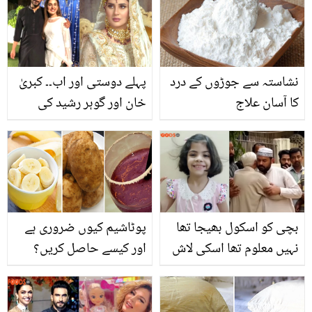
ہیں؟ دلچسپ معلومات
نشاستہ سے جوڑوں کے درد
پہلے دوستی اور اب۔۔ کبریٰ
کا آسان علاج
خان اور گوہر رشید کی
شادی کب ہوگی؟
بچی کو اسکول بھیجا تھا
پوٹاشیم کیوں ضروری ہے
نہیں معلوم تھا اسکی لاش
اور کیسے حاصل کریں؟
واپس آئے گی ۔۔ معصوم
بچی کیسے اللہ کو پیاری
ہوئی؟ ویڈیو سامنے آگئی