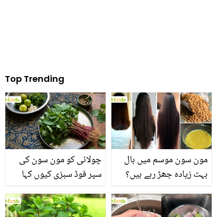
Top Trending
مون سون موسم میں بال
چولائی کو مون سون کی
بہت زیادہ جھڑ رہے ہیں؟
سپر فوڈ سبزی کیوں کہا
جانیں بالوں کو مضبوط
جاتا ہے؟ جانیں وٹامنز،
بنانے کے چند قدرتی طریقے
منرلز اور اینٹی آکسیڈنٹس