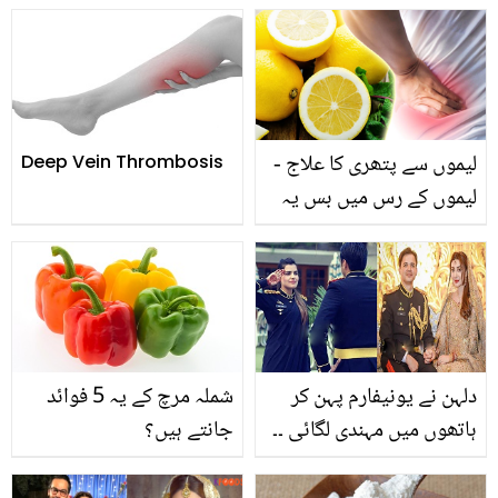
لیموں سے پتھری کا علاج -
Deep Vein Thrombosis
لیموں کے رس میں بس یہ
چیز شامل کریں اور گھر
بیٹھے گردوں کی پتھری کو
ختم کرنے کا آسان طریقہ
جانیئے
دلہن نے یونیفارم پہن کر
شملہ مرچ کے یہ 5 فوائد
ہاتھوں میں مہندی لگائی ۔۔
جانتے ہیں؟
شادی کے دن پاکستان آرمی
کے جوان کیا جوڑا پہنتے