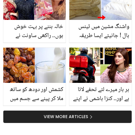
واشنگ مشین میں ٹینس
خالہ بننے پر بہت خوش
بال ! جانیئے ایسا طریقہ
ہوں۔۔ راکھی ساونت نے
جس سے تکیہ کا پرانے سے
دیپیکا کی بیٹی کے لئے کیا
پرانا پیلا پن بھی نکلے اور
کچھ خرید لیا؟ ویڈیو
روئی خراب بھی نہ ہو
ہر بار میرے لئے تحفے لاتا
کشمش اور دودھ کو ساتھ
ہے اور۔۔ کنزا ہاشمی نے اپنے
ملا کر پینے سے جسم میں
ڈلیوری بوائے مداح کے بارے
کیا تبدیلی آتی ہے؟ جان لیں
میں اور کیا بتایا؟
یہ قیمتی نسخہ بالکل مفت
VIEW MORE ARTICLES
تاکہ آپ بھی بھرپور فائدہ
اٹھا سکیں