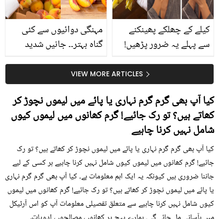
کیا؟
کیلے کے چھلکے پھینکنے
مہنگی دوائیوں سے کئی
سے پہلے یہ ضرور پڑھیں!
گناہ بہتر۔۔ جانیں شدید
جلد کے 3 بڑے مسائل کا
گرمی کے موسم میں آڑو
سستا اور قدرتی حل
کیوں کھانا چاہیے؟
VIEW MORE ARTICLES
کیا آپ بھی گرم گرم نہاری یا پائے میں لیموں نچوڑ کر
کھاتے ہیں؟ تو رک جائیے! گرم کھانوں میں لیموں کیوں
شامل نہیں کرنا چاہیے
کیا آپ بھی گرم گرم نہاری یا پائے میں لیموں نچوڑ کر کھاتے ہیں؟ تو رک
جائیے! گرم کھانوں میں لیموں کیوں شامل نہیں کرنا چاہیے ہر کسی کے لیے
جاننا ضروری ہیں کیونکہ یہ ایک اہم معلومات ہے۔ کیا آپ بھی گرم گرم نہاری
یا پائے میں لیموں نچوڑ کر کھاتے ہیں؟ تو رک جائیے! گرم کھانوں میں لیموں
کیوں شامل نہیں کرنا چاہیے سے متعلق تفصیلی معلومات آپ کو اس آرٹیکل
میں بآسانی مل جائے گی۔ ہمارے پیج پر کھانوں، مصالحوں، ادویات،