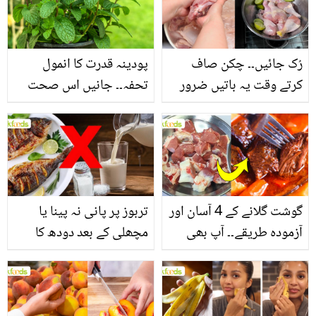
سے بھرپور اس سبزی کے
فائدے
رُک جائیں۔۔ چکن صاف
پودینہ قدرت کا انمول
کرتے وقت یہ باتیں ضرور
تحفہ۔۔ جانیں اس صحت
یاد رکھیں
بخش پتوں کے 10 حیرت
انگیز طبی فوائد
گوشت گلانے کے 4 آسان اور
تربوز پر پانی نہ پینا یا
آزمودہ طریقے۔۔ آپ بھی
مچھلی کے بعد دودھ کا
جانیں انٹرنیشنل شیف کے
استعمال۔۔ جانیں کھانوں
بتائے راز
سے متعلق غلط فہمیوں کی
حقیقت کیا ہے اور افواہ