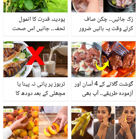
فائدے
رُک جائیں۔۔ چکن صاف
پودینہ قدرت کا انمول
کرتے وقت یہ باتیں ضرور
تحفہ۔۔ جانیں اس صحت
یاد رکھیں
بخش پتوں کے 10 حیرت
انگیز طبی فوائد
گوشت گلانے کے 4 آسان اور
تربوز پر پانی نہ پینا یا
آزمودہ طریقے۔۔ آپ بھی
مچھلی کے بعد دودھ کا
جانیں انٹرنیشنل شیف کے
استعمال۔۔ جانیں کھانوں
بتائے راز
سے متعلق غلط فہمیوں کی
حقیقت کیا ہے اور افواہ
کیا؟