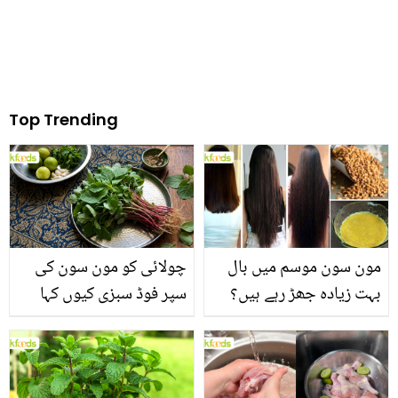
Top Trending
مون سون موسم میں بال
چولائی کو مون سون کی
بہت زیادہ جھڑ رہے ہیں؟
سپر فوڈ سبزی کیوں کہا
جانیں بالوں کو مضبوط
جاتا ہے؟ جانیں وٹامنز،
بنانے کے چند قدرتی طریقے
منرلز اور اینٹی آکسیڈنٹس
سے بھرپور اس سبزی کے