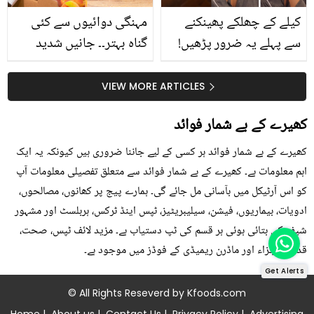
کیلے کے چھلکے پھینکنے
مہنگی دوائیوں سے کئی
سے پہلے یہ ضرور پڑھیں!
گناہ بہتر۔۔ جانیں شدید
جلد کے 3 بڑے مسائل کا
گرمی کے موسم میں آڑو
سستا اور قدرتی حل
کیوں کھانا چاہیے؟
VIEW MORE ARTICLES
کھیرے کے بے شمار فوائد
کھیرے کے بے شمار فوائد ہر کسی کے لیے جاننا ضروری ہیں کیونکہ یہ ایک
اہم معلومات ہے۔ کھیرے کے بے شمار فوائد سے متعلق تفصیلی معلومات آپ
کو اس آرٹیکل میں بآسانی مل جائے گی۔ ہمارے پیج پر کھانوں، مصالحوں،
ادویات، بیماریوں، فیشن، سیلیبریٹیز، ٹپس اینڈ ٹرکس، ہربلسٹ اور مشہور
شیف کی بتائی ہوئی ہر قسم کی ٹپ دستیاب ہے۔ مزید لائف ٹپس، صحت،
قدرتی اجزاء اور ماڈرن ریمیڈی کے فوڈز میں موجود ہے۔
Get Alerts
© All Rights Reseverd by
Kfoods.com
Home
|
About us
|
Contact Us
|
Privacy Policy
|
Advertising