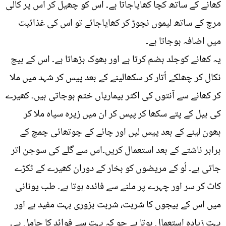
کھانے کے ساتھ کچا کھایاجاتا ہے۔ اس کو چھیل کر اس پر کالی
مرچ کے ساتھ لیموں نچوڑ کر کھایاجائے تو اس کی غذائیت
میں اضافہ ہوجاتا ہے۔
یہ کھانے کوجلد ہضم کرتا ہے اور بھوک بڑھاتا ہے۔ اس کے بیج
نکال کر چھلکے اُتار کر سکھالینے کے بعد پیس کر شہد میں ملا
کر کھانے سے آنتوں کی اکثر بیماریاں ختم ہوجاتی ہیں۔ کھیرے
کی بیل کے پتے سکھا کر پیس کر ان میں زیرہ سیاہ ملا کر
بھون لینے کے بعد پیس لیں اور چائے کے چوتھائی چمچ کے
برابر ناشتے کے بعد استعمال کریں۔اس سے گلے کی سوجن اتر
جاتی ہے۔ لُو کے مریضوں کو بخار کے دوران کھیرے کے ٹکڑے
کاٹ کر سر اور چہرے پر ملنے سے فائدہ ہوتا ہے۔ طب یونانی
میں اس کے بیجوں کا شربت، شربت بزوری بہت مفید ہے اور
بہت زیادہ استعمال ہوتا ہے جو کہ بہت سے فوائد کا حامل ہے۔