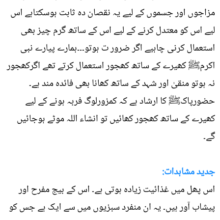
مزاجوں اور جسموں کے لیے یہ نقصان دہ ثابت ہوسکتاہے اس
لیے اس کو معتدل کرنے کے لیے اس کے ساتھ گرم چیز بھی
استعمال کرنی چاہیے اگر ضرور ت ہوتو۔۔۔ہمارے پیارے نبی
اکرمﷺ کھیرے کے ساتھ کھجور استعمال کرتے تھے اگرکھجور
نہ ہوتو منقیٰ اور شہد کے ساتھ کھانا بھی فائدہ مند ہے۔
حضورپاکﷺ کا ارشاد ہے کہ کمزورلوگ فربہ ہونے کے لیے
کھیرے کے ساتھ کھجور کھائیں تو انشاء اللہ موٹے ہوجائیں
گے۔
جدید مشاہدات:
اس پھل میں غذائیت زیادہ ہوتی ہے۔ اس کے بیج مفرح اور
پیشاب آور ہیں۔ یہ ان منفرد سبزیوں میں سے ایک ہے جس کو