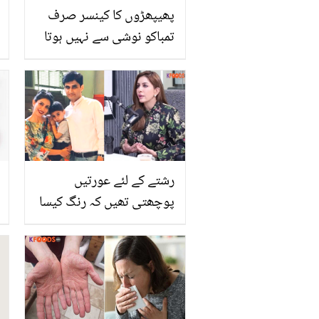
پھیپھڑوں کا کینسر صرف
تمباکو نوشی سے نہیں ہوتا
بلکہ ۔۔ جانیں وہ کون سی
غذائیں ہیں جو اس
خطرناک بیماری کا سبب
بنتی ہیں؟
رشتے کے لئے عورتیں
پوچھتی تھیں کہ رنگ کیسا
ہے اور بال کتنے لمبے ہیں..
کلاس فیلو سے شادی کرنے
والی سعدیہ فیصل رشتہ
مانگنے والیوں کے خلاف
پھٹ پڑیں