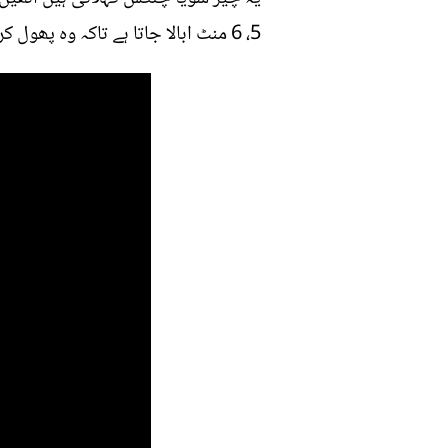
5، 6 منٹ ابالا جاتا ہے تاکہ وہ پھول کر نرم ہوجائیں اور اس کے بعد ان پر سے ٹھنڈا پانی گزارا جاتا ہے تا کہ آپس میں نہ چپکیں۔