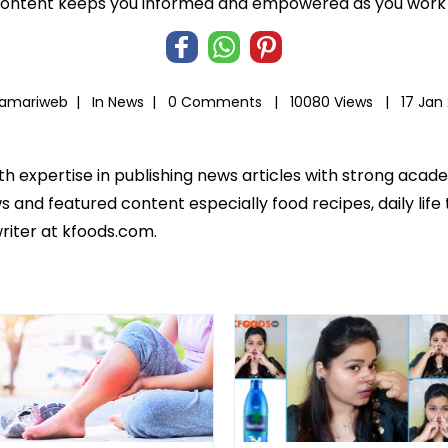
 content keeps you informed and empowered as you work t
Hamariweb |
In
News
|
0 Comments |
10080 Views |
17 Jan
th expertise in publishing news articles with strong ac
 and featured content especially food recipes, daily life 
riter at kfoods.com.