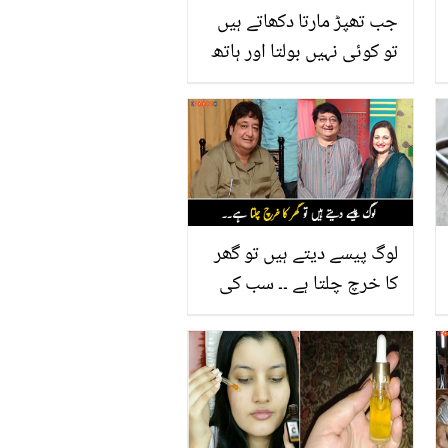
جب تھپڑ مارتا دکھاتے ہیں
تو کوئی نہیں بولتا اور ہاتھ
پکڑ لیا تو۔۔ رمشہ خان نے
غیر اخلاقی مناظر کی
حمایت میں انوکھی دلیل
پیش کردی ! دیکھیں
لوگ پیسے دیتے ہیں تو گھر
کا خرچ چلتا ہے ۔۔ سب کی
مدد کرنے والے مشہور اداکار
مسعود خواجہ کے آخری دن
کس اذیت میں گزرے؟