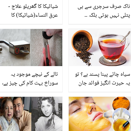
ناک صرف سرجری سے ہی
شیاٹیکا کا گھریلو علاج -
پتلی نہیں ہوتی بلکہ ۔۔
عرق النساء(شیاٹیکا) کا
جانیں 20 دنوں میں گھر
آسان گھریلو علاج
بیٹھے کون سے مساج سے
ناک پتلی کی جا سکتی ہے؟
سیاہ چائے پینا پسند ہے؟ تو
تالے کے نیچے موجود یہ
یہ حیرت انگیز فوائد جان
سوراخ بہت کام کی چیز ہے٬
لیں
6 ایسی عام چیزیں جن کے
فائدے آپ بھی نہیں جانتے
ہوں گے