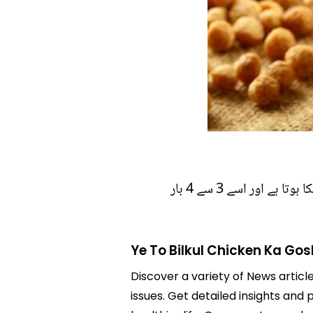
آدھا کلو سویا چنکس کی قیمت 360 روپے ہے۔ یہ مارکیٹ اور آن لائن باآسانی دستیاب ہے۔ یہ وزن میں ہلکا ہوتا ہے اور اسے 3 سے 4 بار
Ye To Bilkul Chicken Ka Gos
Discover a variety of News article
issues. Get detailed insights and 