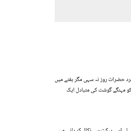
مرد حضرات روز نہ سہی مگر ہفتے میں
 کو مہنگے گوشت کی متبادل ایک
 پہلے اسے پیکٹ سے نکال کر پانی میں