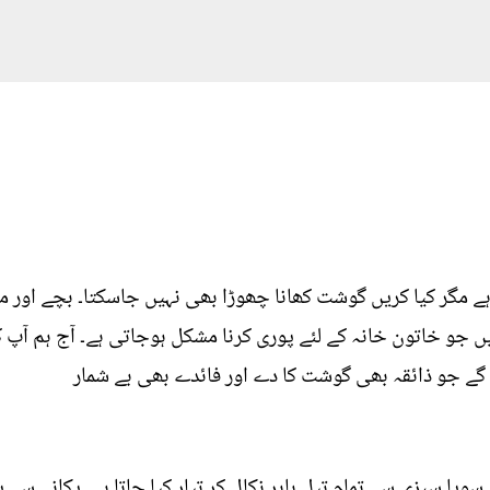
ے مگر کیا کریں گوشت کھانا چھوڑا بھی نہیں جاسکتا۔ بچے اور 
ہیں جو خاتون خانہ کے لئے پوری کرنا مشکل ہوجاتی ہے۔ آج ہم آپ
گے جو ذائقہ بھی گوشت کا دے اور فائدے بھی بے شمار
ویا سبزی سے تمام تیل باہر نکال کر تیار کیا جاتا ہے۔ پکانے سے