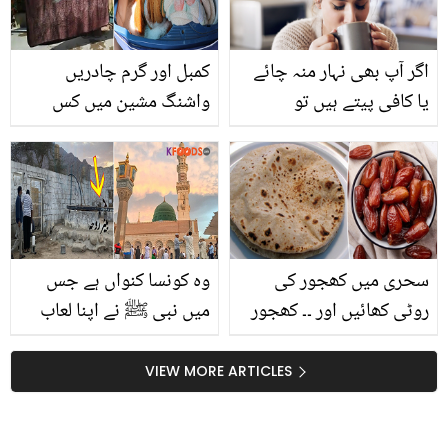
اگر آپ بھی نہار منہ چائے
کمبل اور گرم چادریں
یا کافی پیتے ہیں تو
واشنگ مشین میں کس
ٹھہریں۔۔۔۔ کیونکہ ماہرین
طرح دھوئیں کہ وقت بھی
کے خبردار کردیا
بچے اور ڈرائی کلینر کے
پیسے بھی؟ ویڈیو میں
دیکھیں
سحری میں کھجور کی
وہ کونسا کنواں ہے جس
روٹی کھائیں اور ۔۔ کھجور
میں نبی ﷺ نے اپنا لعاب
کی روٹی کھانے کے ایسے
مبارک ڈال کر کھارا پانی
فائدے جو ہر کوئی جاننا
میٹھا کردیا تھا؟ ویڈیو
VIEW MORE ARTICLES
چاہے سحری میں کھجور
مناظر
کی روٹی