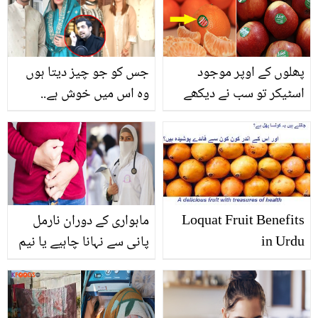
غذا فائدہ مند اور نقصآن دہ
سچ میں خوبصورت ہیں؟
ہے
اداکار بتاتے ہوئے
پھلوں کے اوپر موجود
جس کو جو چیز دیتا ہوں
اسٹیکر تو سب نے دیکھے
وہ اس میں خوش ہے..
ہوں گے لیکن کیا آپ جانتے
تینوں بیویوں کے آپس میں
ہیں کہ ان کا کیا مطلب ہوتا
کیسے تعلقات ہیں؟ اقرار
ہے؟
الحسن کی دلچسپ گفتگو
Loquat Fruit Benefits
ماہواری کے دوران نارمل
in Urdu
پانی سے نہانا چاہیے یا نیم
گرم پانی سے؟ ڈاکٹروں نے
خواتین کو اہم مشورے دے
دیئے