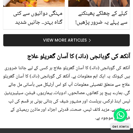
کیلے کے چھلکے پھینکنے
مہنگی دوائیوں سے کئی
سے پہلے یہ ضرور پڑھیں!
گناہ بہتر۔۔ جانیں شدید
جلد کے 3 بڑے مسائل کا
گرمی کے موسم میں آڑو
سستا اور قدرتی حل
کیوں کھانا چاہیے؟
VIEW MORE ARTICLES
آنکھ کی گوہانجی (دانہ) کا آسان گھریلو علاج
آنکھ کی گوہانجی (دانہ) کا آسان گھریلو علاج ہر کسی کے لیے جاننا ضروری
ہیں کیونکہ یہ ایک اہم معلومات ہے۔ آنکھ کی گوہانجی (دانہ) کا آسان گھریلو
علاج سے متعلق تفصیلی معلومات آپ کو اس آرٹیکل میں بآسانی مل جائے
گی۔ ہمارے پیج پر کھانوں، مصالحوں، ادویات، بیماریوں، فیشن، سیلیبریٹیز،
ٹپس اینڈ ٹرکس، ہربلسٹ اور مشہور شیف کی بتائی ہوئی ہر قسم کی ٹپ
دستیاب ہے۔ مزید لائف ٹپس، صحت، قدرتی اجزاء اور ماڈرن ریمیڈی کے
فوڈز میں موجود ہے۔
Get Alerts