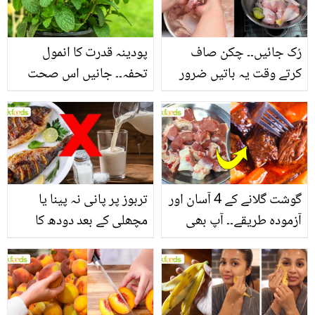
فائدے
رُک جائیں۔۔ چکن صاف
پودینہ قدرت کا انمول
کرتے وقت یہ باتیں ضرور
تحفہ۔۔ جانیں اس صحت
یاد رکھیں
بخش پتوں کے 10 حیرت
انگیز طبی فوائد
گوشت گلانے کے 4 آسان اور
تربوز پر پانی نہ پینا یا
آزمودہ طریقے۔۔ آپ بھی
مچھلی کے بعد دودھ کا
جانیں انٹرنیشنل شیف کے
استعمال۔۔ جانیں کھانوں
بتائے راز
سے متعلق غلط فہمیوں کی
حقیقت کیا ہے اور افواہ
کیا؟