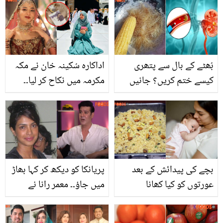
بُھٹے کے بال سے پتھری
اداکارہ سُکینہ خان نے مکہ
کیسے ختم کریں؟ جانیں
مکرمہ میں نکاح کر لیا۔۔
آسان اور قدرتی نسخہ جو
دلہا کون ہے؟ دیکھیں
بڑی بیماری سے بچائے
تصاویر
بچے کی پیدائش کے بعد
پریانکا کو دیکھ کر کہا بھاڑ
عورتوں کو کیا کھانا
میں جاؤ۔۔ معمر رانا نے
چاہیئے؟َ جانیں سی
مشہور اداکارہ کو اتنا بُرا
سیکشن کے بعد کون سی
کیوں کہا اور کونسی اداکارہ