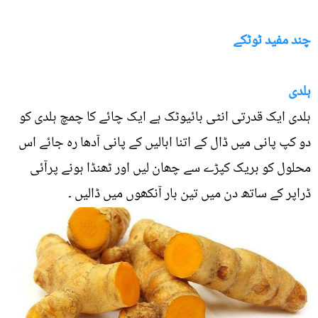
چند مفید ٹوٹکے
ہلدی
ہلدی ایک قدرتی انٹی بائیوٹک ہے ایک چائے کا چمچ ہلدی کو
دو کپ پانی میں ڈال کے اتنا ابالیں کے پانی آدھا رہ جائے اس
محلول کو بریک کپڑے سے چھان لیں اور ٹھنڈا ہونے پرآئی
ڈراپر کے ساتھ دن میں تین بار آنکھوں میں ڈالیں ۔