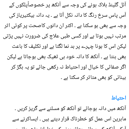
آئل گلینڈ بلاک ہونے کی وجہ سے آنکھ پر خصوصاًپلکوں کے
آس پاس سرخ رنگ کا دانہ نکل آتا ہے ۔ یہ دانہ بیکٹیریاز کی
وجہ سے بھی ہو سکتا ہے ۔ اکثر ان دانوں کاصحت پر کوئی اثر
مرتب نہیں ہوتا ہے اور کسی طبی علاج کی ضرورت نہیں پڑتی
لیکن اس کا ہونا چہرے پر بد نما لگتا ہے اور تکلیف کا باعث
بھی بنتا ہے ۔ آنکھ کا دانہ خود ہی ٹھیک بھی ہوجاتا ہے لیکن
اگر صفائی کا خیال اور احتیاط نہ رکھی جائے تو یہ بگڑ کر
بینائی کو بھی متاثر کر سکتا ہے ۔
احتیاط
آنکھ میں دانہ ہوجائے تو آنکھ کو مسلنے سے گریز کریں ۔
ماہرین اس عمل کو خطرناک قرار دیتے ہیں ۔ ایساکرنے سے