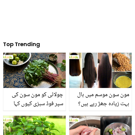
Top Trending
مون سون موسم میں بال
چولائی کو مون سون کی
بہت زیادہ جھڑ رہے ہیں؟
سپر فوڈ سبزی کیوں کہا
جانیں بالوں کو مضبوط
جاتا ہے؟ جانیں وٹامنز،
بنانے کے چند قدرتی طریقے
منرلز اور اینٹی آکسیڈنٹس
سے بھرپور اس سبزی کے