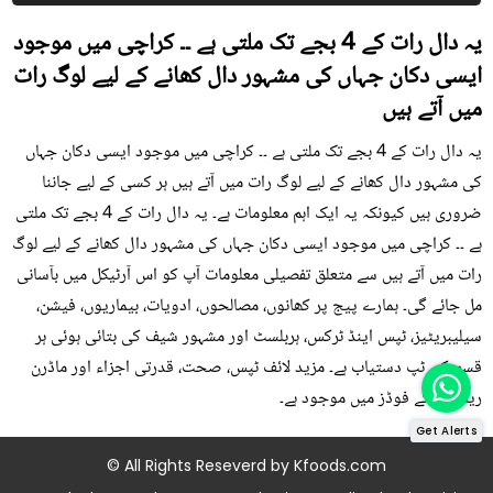
یہ دال رات کے 4 بجے تک ملتی ہے ۔۔ کراچی میں موجود
ایسی دکان جہاں کی مشہور دال کھانے کے لیے لوگ رات
میں آتے ہیں
یہ دال رات کے 4 بجے تک ملتی ہے ۔۔ کراچی میں موجود ایسی دکان جہاں
کی مشہور دال کھانے کے لیے لوگ رات میں آتے ہیں ہر کسی کے لیے جاننا
ضروری ہیں کیونکہ یہ ایک اہم معلومات ہے۔ یہ دال رات کے 4 بجے تک ملتی
ہے ۔۔ کراچی میں موجود ایسی دکان جہاں کی مشہور دال کھانے کے لیے لوگ
رات میں آتے ہیں سے متعلق تفصیلی معلومات آپ کو اس آرٹیکل میں بآسانی
مل جائے گی۔ ہمارے پیج پر کھانوں، مصالحوں، ادویات، بیماریوں، فیشن،
سیلیبریٹیز، ٹپس اینڈ ٹرکس، ہربلسٹ اور مشہور شیف کی بتائی ہوئی ہر
قسم کی ٹپ دستیاب ہے۔ مزید لائف ٹپس، صحت، قدرتی اجزاء اور ماڈرن
ریمیڈی کے فوڈز میں موجود ہے۔
Get Alerts
© All Rights Reseverd by
Kfoods.com