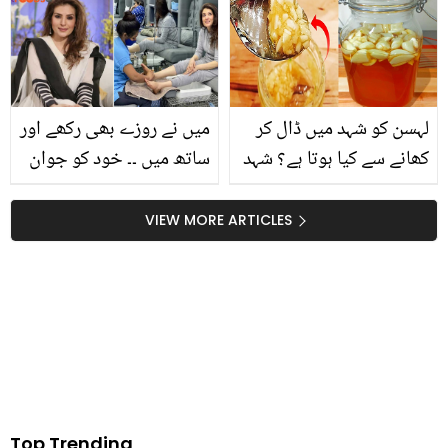
کو کھری کھری سنا دی
لہسن کو شہد میں ڈال کر
میں نے روزے بھی رکھے اور
کھانے سے کیا ہوتا ہے؟ شہد
ساتھ میں ۔۔ خود کو جوان
والے لہسن کھانے کا
رکھنے کے لیئے 54 سالہ
زبردست فائدہ جو کرے آپ
ریشم کیا کرتی ہیں؟
VIEW MORE ARTICLES
کی بڑی مشکل آسان
خواتین کو فٹ رہنے کا راز
بتا دیا
Top Trending