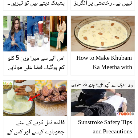
نہیں ہے.. رخصتی پر انگریز
پھینک دیتے ہیں تو ٹہریں۔۔
ویٹر کیوں رونے لگا تھا؟
جانیں یہ فالتو دکھنے والا
ماہرہ خان کے شوہر کے
ڈبہ آپ کی ٹوٹتی دیوار کو
متعلق نئے انکشافات
کیسے ٹھیک کرسکتا ہے؟
How to Make Khubani
اس آٹے سے میرا وزن 5 کلو
Ka Meetha with
کم ہوگیا۔۔ فضا علی موٹاپے
Custard
سے بچنے کے لئے کون سا آٹا
استعمال کرتی ہیں؟
Sunstroke Safety Tips
فائدہ ڈبل کرنے کے لیئے
and Precautions
چھوہارے کیسے اور کس کے