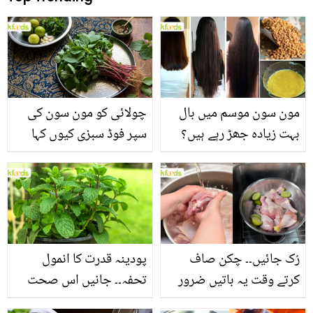
مون سون موسم میں بال
چولائی کو مون سون کی
بہت زیادہ جھڑ رہے ہیں؟
سپر فوڈ سبزی کیوں کہا
جانیں بالوں کو مضبوط
جاتا ہے؟ جانیں وٹامنز،
بنانے کے چند قدرتی طریقے
منرلز اور اینٹی آکسیڈنٹس
سے بھرپور اس سبزی کے
فائدے
رُک جائیں۔۔ چکن صاف
پودینہ قدرت کا انمول
کرتے وقت یہ باتیں ضرور
تحفہ۔۔ جانیں اس صحت
یاد رکھیں
بخش پتوں کے 10 حیرت