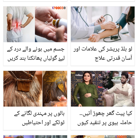
ساتھ کھائیں؟ موسم سرما
کے لیے 6 پاورفل طریقے آپ
بھی جان لیں
لو بلڈ پریشر کی علامات اور
جسم میں ہونے والے درد کے
آسان قدرتی علاج
لیۓ گولیاں پھانکنا بند کریں
، اب ان گھریلو ٹوٹکوں سے
درد میں آرام پائيں
کیا پیٹ گھر چھوڑ آئیں۔۔
بالوں پر مہندی لگانے کے
حاملہ بیوی پر تنقید کیوں
ٹوٹکے اور احتیاطیں
ہوئی؟ آریز احمد نے لوگوں