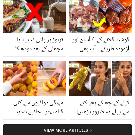
انگیز طبی فوائد
گوشت گلانے کے 4 آسان اور
تربوز پر پانی نہ پینا یا
آزمودہ طریقے۔۔ آپ بھی
مچھلی کے بعد دودھ کا
جانیں انٹرنیشنل شیف کے
استعمال۔۔ جانیں کھانوں
بتائے راز
سے متعلق غلط فہمیوں کی
حقیقت کیا ہے اور افواہ
کیا؟
کیلے کے چھلکے پھینکنے
مہنگی دوائیوں سے کئی
سے پہلے یہ ضرور پڑھیں!
گناہ بہتر۔۔ جانیں شدید
جلد کے 3 بڑے مسائل کا
گرمی کے موسم میں آڑو
سستا اور قدرتی حل
کیوں کھانا چاہیے؟
VIEW MORE ARTICLES