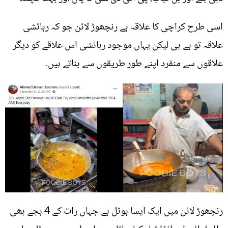
اسی طرح کراچی کا علاقہ ہے رنچھوڑ لائن جو کہ رہائشی
علاقہ تو ہے ہی لیکن یہاں موجود رہائشی اس علاقے کو دیگر
علاقوں سے منفرد اپنے طور طریقوں سے بناتے ہیں۔
رنچھوڑ لائن میں ایک ایسا ہوٹل ہے جہاں رات کے 4 بجے بھی