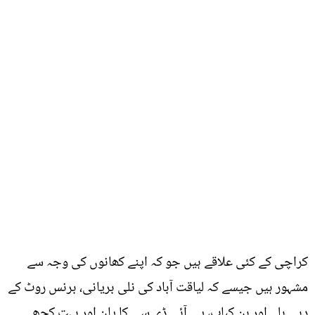
کراچی کے کئی علاقے ہیں جو کہ اپنے کھانوں کی وجہ سے
مشہور ہیں جیسے کہ لیاقت آباد کی نلی بریانی، برنس روٹ کے
دہی بلے اور بن کباب، پی آئی ڈی سی کا پان اور بہت کچھ۔