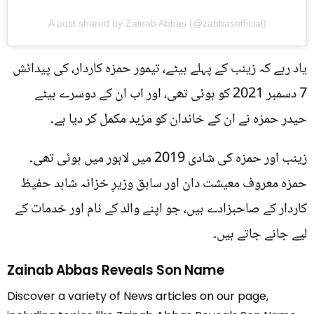
A post shared by Zainab Abbas (@zabbasofficial)
یاد رہے کہ زینب کے پہلے بیٹے، تیمور حمزہ کاردار، کی پیدائش
7 دسمبر 2021 کو ہوئی تھی، اور اب ان کے دوسرے بیٹے
حیدر حمزہ نے ان کے خاندان کو مزید مکمل کر دیا ہے۔
زینب اور حمزہ کی شادی 2019 میں لاہور میں ہوئی تھی۔
حمزہ معروف معیشت دان اور سابق وزیرِ خزانہ شاہد حفیظ
کاردار کے صاحبزادے ہیں، جو اپنے والد کے نام اور خدمات کے
لیے جانے جاتے ہیں۔
Zainab Abbas Reveals Son Name
Discover a variety of News articles on our page,