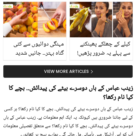
بتائے راز
سے متعلق غلط فہمیوں کی
حقیقت کیا ہے اور افواہ
کیا؟
کیلے کے چھلکے پھینکنے
مہنگی دوائیوں سے کئی
سے پہلے یہ ضرور پڑھیں!
گناہ بہتر۔۔ جانیں شدید
جلد کے 3 بڑے مسائل کا
گرمی کے موسم میں آڑو
سستا اور قدرتی حل
کیوں کھانا چاہیے؟
VIEW MORE ARTICLES
زینب عباس کے ہاں دوسرے بیٹے کی پیدائش.. بچے کا
کیا نام رکھا؟
زینب عباس کے ہاں دوسرے بیٹے کی پیدائش.. بچے کا کیا نام رکھا؟ ہر کسی
کے لیے جاننا ضروری ہیں کیونکہ یہ ایک اہم معلومات ہے۔ زینب عباس کے ہاں
دوسرے بیٹے کی پیدائش.. بچے کا کیا نام رکھا؟ سے متعلق تفصیلی معلومات
آپ کو اس آرٹیکل میں بآسانی مل جائے گی۔ ہمارے پیج پر کھانوں،