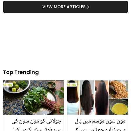
سستا اور غذائیت سے
کے وہ فائدے جو آپ کو
VIEW MORE ARTICLES
بھرپور تربوز
بچائیں کئی بیماریوں سے
Top Trending
مون سون موسم میں بال
چولائی کو مون سون کی
بہت زیادہ جھڑ رہے ہیں؟
سپر فوڈ سبزی کیوں کہا