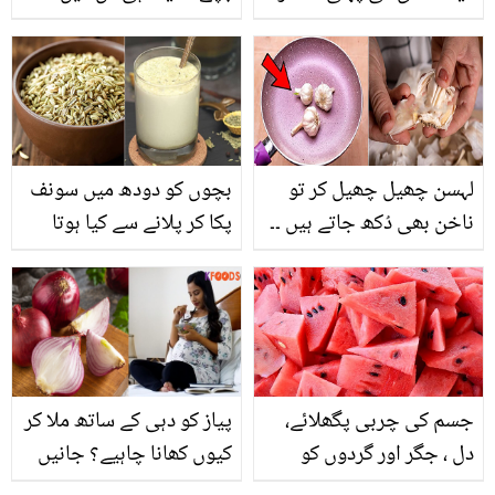
پر عمرہ ادا کرتے ہوئے
بچوں کی پیدائش
شاداب خان کا اہلیہ کے لیے
خوبصورت پیغام
لہسن چھیل چھیل کر تو
بچوں کو دودھ میں سونف
ناخن بھی دُکھ جاتے ہیں ۔۔
پکا کر پلانے سے کیا ہوتا
اگر آپ بھی 5 منٹ میں 1
ہے؟ جانیئے ایسا بہترین
کلو لسن چھیلنا چاہتی ہیں
نسخہ جو ڈاکٹر کی
تو یہ ٹپ آپ ہی کے لئے ہے
دوائیوں کو بھی پیچھے
چھوڑ سکتا ہے
جسم کی چربی پگھلائے،
پیاز کو دہی کے ساتھ ملا کر
دل ، جگر اور گردوں کو
کیوں کھانا چاہیے؟ جانیں
صحت مند بنانے کے لئے
گرمی کے موسم میں اس