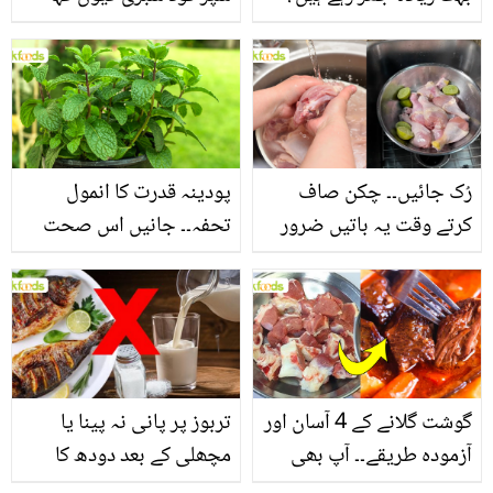
جانیں بالوں کو مضبوط
جاتا ہے؟ جانیں وٹامنز،
بنانے کے چند قدرتی طریقے
منرلز اور اینٹی آکسیڈنٹس
سے بھرپور اس سبزی کے
فائدے
رُک جائیں۔۔ چکن صاف
پودینہ قدرت کا انمول
کرتے وقت یہ باتیں ضرور
تحفہ۔۔ جانیں اس صحت
یاد رکھیں
بخش پتوں کے 10 حیرت
انگیز طبی فوائد
گوشت گلانے کے 4 آسان اور
تربوز پر پانی نہ پینا یا
آزمودہ طریقے۔۔ آپ بھی
مچھلی کے بعد دودھ کا
جانیں انٹرنیشنل شیف کے
استعمال۔۔ جانیں کھانوں