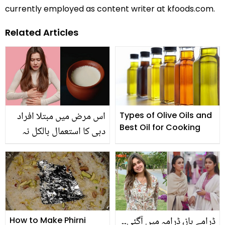
currently employed as content writer at kfoods.com.
Related Articles
اس مرض میں مبتلا افراد
Types of Olive Oils and
Best Oil for Cooking
دہی کا استعمال بالکل نہ
کریں۔۔ نقصان دہ ہوسکتا ہے
ڈرامے باز، ڈرامہ میں آگئی۔۔
How to Make Phirni