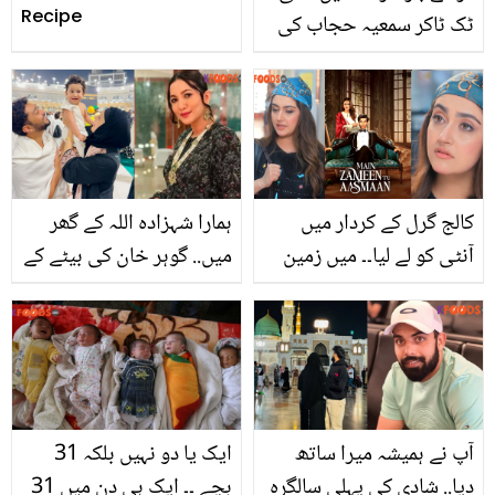
Recipe
ٹک ٹاکر سمعیہ حجاب کی
شوبز میں انٹری! صارفین
چیخ اُٹھے
کالج گرل کے کردار میں
ہمارا شہزادہ اللہ کے گھر
آنٹی کو لے لیا۔۔ میں زمین
میں.. گوہر خان کی بیٹے کے
تُو آسمان کی پہلی قسط
ساتھ عمرہ کرتے ہوئے دل
دیکھنے کے بعد حبا بخاری
چھو لینے والی تصاویر
صارفین کے نشانے پر ! باڈی
شیمنگ کی انتہا کردی
آپ نے ہمیشہ میرا ساتھ
ایک یا دو نہیں بلکہ 31
دیا.. شادی کی پہلی سالگرہ
بچے ۔۔ ایک ہی دن میں 31