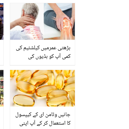
بڑھتی عمرمیں کیلشئیم کی
کمی آپ کو ہڈیوں کی
بیماری میں مبتلا کر سکتی
ہے، یہ کمی کن غذاؤن سے
پوری ہو سکتی ہے۔
جانیں وٹامن ای کے کیپسول
کا استعمال کر کے آپ اپنی