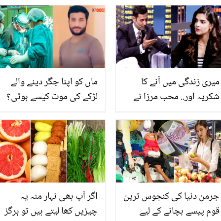
میری زندگی میں آنے کا
ماں کو اپنا جگر دینے والے
شکریہ اور.. محب مرزا نے
لڑکے کی موت کیسے ہوئی؟
شو کے دوران صنم سعید
افسوس ناک حقائق نے سب
سے کیا کہا کہ لوگ بھی
کو دکھی کردیا
خوش ہوگئے؟
جرمن دنیا کی کنجوس ترین
اگر آپ بھی نہار منہ یہ
قوم پیسے بچانے کے لیے
چیزیں کھا لیتے ہیں تو ہرگز