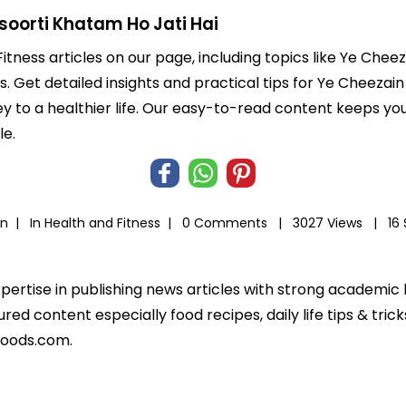
soorti Khatam Ho Jati Hai
Fitness articles on our page, including topics like Ye Ch
es. Get detailed insights and practical tips for Ye Cheez
rney to a healthier life. Our easy-to-read content keeps
le.
an |
In
Health and Fitness
|
0 Comments |
3027 Views |
16
xpertise in publishing news articles with strong academi
ed content especially food recipes, daily life tips & tric
foods.com.