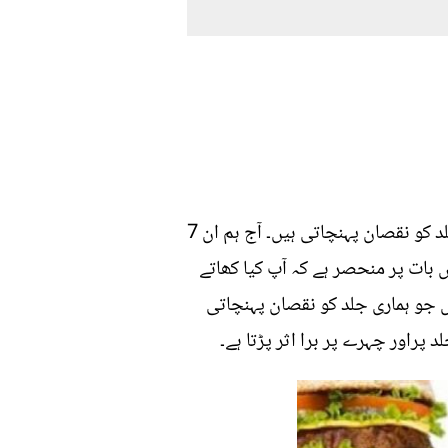
ہمارے کھانے کا براہ راست اثر ہمارے چہرے پر پڑتا ہے۔ ہم ایسی بہت سی چیزیں کھاتے ہیں جو ہماری جلد کو نقصان پہنچاتی ہیں۔ آج ہم ان 7
س بات پر منحصر ہے کہ آپ کیا کھاتے
ں جو ہماری جلد کو نقصان پہنچاتی
 پراور چہرے پر برا اثر پڑتا ہے۔