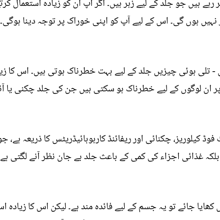
رہے ہیں جو جلد کے لیے زہر ہیں۔ اگر آپ ان کو زیادہ استعمال کر
ر نہیں ہوں گی۔ اس کے لیے آپ کو اپنی خوراک پر توجہ دینا ہوگی۔
 - تلی ہوئی چیزیں جلد کے لیے بہت خطرناک ہوتی ہیں۔ اس کا زیا
 ان لوگوں کے لیے خطرناک ہو سکتی ہیں جن کی جلد چکنی یا آئل
ڈ کیلوریز، چکنائی اور ریفائنڈ کاربوہائیڈریٹس کا ذریعہ ہے، جو
لکہ غذائی اجزاء کی کمی کے باعث جلد بے جان نظر آنے لگتی ہے۔
 کھایا جائے تو یہ جسم کے لیے فائدہ مند ہے۔ لیکن اس کا زیادہ ا