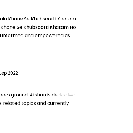
eezain Khane Se Khubsoorti Khatam
ain Khane Se Khubsoorti Khatam Ho
 you informed and empowered as
 Sep 2022
c background. Afshan is dedicated
ks related topics and currently