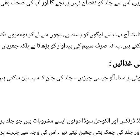
یں، اس سے جلد کو نقصان نہیں پہنچے گا اور آپ کی صحت بھی 
یٹ آج بہت سے لوگوں کو پسند ہے، بچوں سے لے کر نوعمروں تک
تے ہیں۔ یہ نہ صرف سیبم کی پیداوار کو بڑھاتا ہے بلکہ جھریاں ب
وٹی، پاستا، آلو جیسی چیزیں - جلد کی جلن کا سبب بن سکتی ہی
لڈ ڈرنکس اور الکوحل سوڈا دونوں ایسے مشروبات ہیں جو جلد پر م
ر جلد کی چمک بھی چھین لیتے ہیں۔ اس کی وجہ سے چہرے پر بڑھا