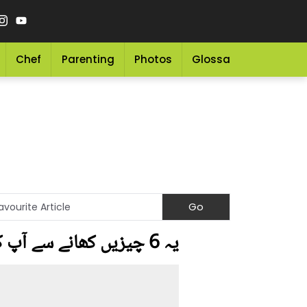
Chef
Parenting
Photos
Glossary
Grocery 
یہ 6 چیزیں کھانے سے آپ کے چہرے کی خوبصورتی ختم ہوجاتی ہے ۔۔ انہیں کھانا بند کردیں