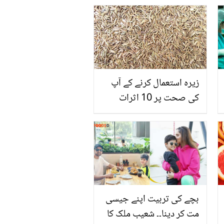
زیرہ استعمال کرنے کے آپ
کی صحت پر 10 اثرات
بچے کی تربیت اپنے جیسی
مت کر دینا۔۔ شعیب ملک کا