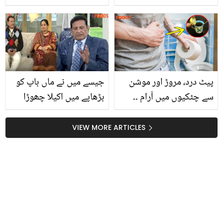
پوزیشن ہولڈر 10 سال کا
علاج
بچہ اسکول چھوڑ کرخود
کما کر بہن بھائیوں کو پڑھا
رہا
پیٹ درد، مروڑ اور موشن
جیسے میں نے ماں باپ کو
سے چٹکیوں میں آرام ۔۔
بڑھاپے میں اکیلا چھوڑا
جانیں یونانی حکیم کالی
ویسے ہی میں بھی اکیلا
چائے میں لیموں کے ساتھ
ہوگیا.. مرنے سے پہلے خالد
VIEW MORE ARTICLES
کیا ملانے کا مشورہ دیتے
بٹ نے نجی زندگی سے
ہیں؟
متعلق کیا انکشافات کیے؟