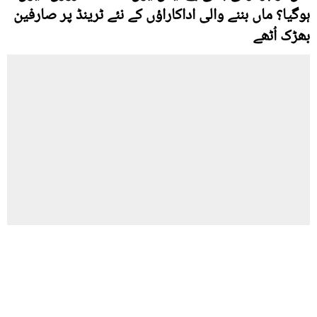
ہوگیا؟ ماں بننے والی اداکاراؤں کے نئے ٹرینڈ پر صارفین
بھڑک اُٹھے