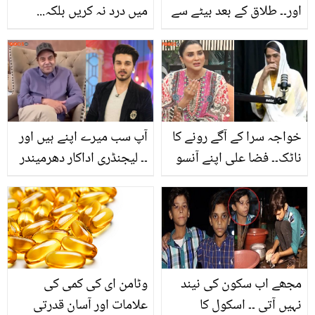
اور۔۔ طلاق کے بعد بیٹے سے
میں درد نہ کریں بلکہ...
پہلی ملاقات پر ہاردک
چٹکی بجاتے ہی ڈھیروں
پانڈیا نے کیا کیا؟ دیکھیں
لہسن کے چھلکے اتارنے کے
ویڈیو
گھریلو ٹوٹکے
خواجہ سرا کے آگے رونے کا
آپ سب میرے اپنے ہیں اور
ناٹک۔۔ فضا علی اپنے آنسو
۔۔ لیجنڈری اداکار دھرمیندر
کا مذاق بننے پر پھٹ پڑیں !
نے احسن خان کی کن الفاظ
تلسی بٹ کی سچائی اگل
میں تعریف کردی؟ ویڈیو
ڈالی
پیغام دیکھیں
مجھے اب سکون کی نیند
وٹامن ای کی کمی کی
نہیں آتی ۔۔ اسکول کا
علامات اور آسان قدرتی