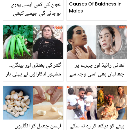
خون کی کمی ایسے پوری
Causes Of Baldness In
Males
ہوجائے گی جیسے کبھی
تھی ہی نہیں، بس ان عام
دستیاب پھلوں کو استعمال
کریں
تھائی رائیڈ اور چہرے پر
گھر کی بھنڈی اور بینگن۔۔
چھائیاں بھی اسی وجہ سے
مشہور ادکاراؤں نے پہلی بار
ہوتی ہیں۔۔ فیٹی لیور کے
بچت کے طریقے بتا دیے
علاج کا آسان نسخہ
بیٹے کو دیکھ کر رہ نہ سکے
لہسن چھیل کر انگلیوں