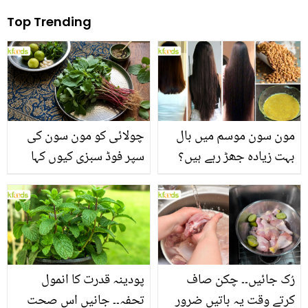
Top Trending
مون سون موسم میں بال
چولائی کو مون سون کی
بہت زیادہ جھڑ رہے ہیں؟
سپر فوڈ سبزی کیوں کہا
جانیں بالوں کو مضبوط
جاتا ہے؟ جانیں وٹامنز،
بنانے کے چند قدرتی طریقے
منرلز اور اینٹی آکسیڈنٹس
سے بھرپور اس سبزی کے
فائدے
رُک جائیں۔۔ چکن صاف
پودینہ قدرت کا انمول
کرتے وقت یہ باتیں ضرور
تحفہ۔۔ جانیں اس صحت