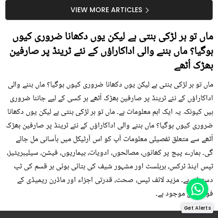
سستا اور قدرتی حل
کیوں کھانا چاہیے؟
VIEW MORE ARTICLES
ماں تو ہر لڑکی بنتی ہے لیکن یوں دکھانا ضروری کیوں
ہوگیا؟ ماں بننے والی اداکاراؤں کے نئے ٹرینڈ پر صارفین
بھڑک اُٹھے
ماں تو ہر لڑکی بنتی ہے لیکن یوں دکھانا ضروری کیوں ہوگیا؟ ماں بننے والی
اداکاراؤں کے نئے ٹرینڈ پر صارفین بھڑک اُٹھے ہر کسی کے لیے جاننا ضروری
ہیں کیونکہ یہ ایک اہم معلومات ہے۔ ماں تو ہر لڑکی بنتی ہے لیکن یوں دکھانا
ضروری کیوں ہوگیا؟ ماں بننے والی اداکاراؤں کے نئے ٹرینڈ پر صارفین بھڑک
اُٹھے سے متعلق تفصیلی معلومات آپ کو اس آرٹیکل میں بآسانی مل جائے
گی۔ ہمارے پیج پر کھانوں، مصالحوں، ادویات، بیماریوں، فیشن، سیلیبریٹیز،
ٹپس اینڈ ٹرکس، ہربلسٹ اور مشہور شیف کی بتائی ہوئی ہر قسم کی ٹپ
دستیاب ہے۔ مزید لائف ٹپس، صحت، قدرتی اجزاء اور ماڈرن ریمیڈی کے
فوڈز میں موجود ہے۔
Get Alerts