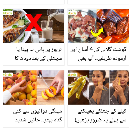
یاد رکھیں
بخش پتوں کے 10 حیرت
انگیز طبی فوائد
گوشت گلانے کے 4 آسان اور
تربوز پر پانی نہ پینا یا
آزمودہ طریقے۔۔ آپ بھی
مچھلی کے بعد دودھ کا
جانیں انٹرنیشنل شیف کے
استعمال۔۔ جانیں کھانوں
بتائے راز
سے متعلق غلط فہمیوں کی
حقیقت کیا ہے اور افواہ
کیا؟
کیلے کے چھلکے پھینکنے
مہنگی دوائیوں سے کئی
سے پہلے یہ ضرور پڑھیں!
گناہ بہتر۔۔ جانیں شدید
جلد کے 3 بڑے مسائل کا
گرمی کے موسم میں آڑو