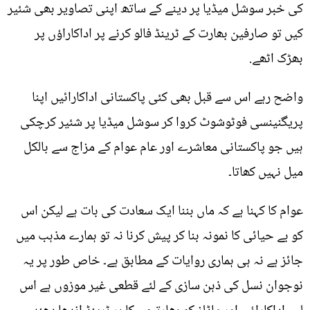
کی خبر سوشل میڈیا پر دینے کے ساتھ اپنی تصاویر بھی شئیر
کیں تو صارفین بھارت کے ٹرینڈ فالو کرنے پر اداکاراؤں پر
بھڑک اٹھے.
واضح رہے اس سے قبل بھی کئی پاکستانی اداکارائیں اپنا
پریگنینسی فوٹوشوٹ کروا کر سوشل میڈیا پر شئیر کرچکی
ہیں جو پاکستانی معاشرے اور عام عوام کے مزاج سے بالکل
میل نہیں کھاتا۔
عوام کا کہنا ہے کہ ماں بننا ایک سعادت کی بات ہے لیکن اس
کو بے حیائی کا نمونہ بنا کر پیش کرنا نہ تو ہمارے مذہب میں
جائز ہے نہ ہی ہماری روایات کے مطابق ہے۔ خاص طور پر یہ
نوجوان نسل کی ذہن سازی کے لئے قطعی غیر موزوں ہے اس