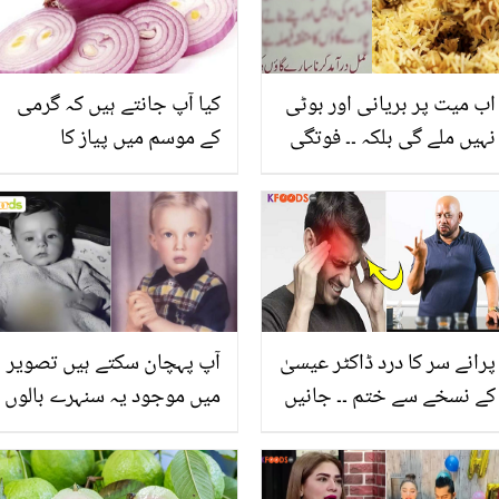
اب میت پر بریانی اور بوٹی
کیا آپ جانتے ہیں کہ گرمی
نہیں ملے گی بلکہ ۔۔ فوتگی
کے موسم میں پیاز کا
پر کیسا کھانا ملے گا؟،
استعمال کتنا ضروری ہے؟
چھوٹے سے گاؤں کا فیصلہ
جانیں موسم گرما میں پیاز
پورے ملک کیلئے مثال
کھانے کے حیرت انگیز فوائد
پرانے سر کا درد ڈاکٹر عیسیٰ
آپ پہچان سکتے ہیں تصویر
کے نسخے سے ختم ۔۔ جانیں
میں موجود یہ سنہرے بالوں
سر درد سے چھٹکارہ حاصل
والا بچہ کون ہے؟ جو آج
کرنے کا وہ طریقہ، جو فوری
دنیا کا طاقتور ترین انسان
اثر دکھائے
ہے