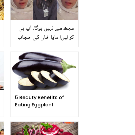
مجھ سے نہیں ہوگا، آپ ہی
کر لیں! مایا خان کی حجاب
پہنے عجیب و غریب
مشورے دیتی ویڈیو وائرل،
دیکھیں
5 Beauty Benefits of
Eating Eggplant