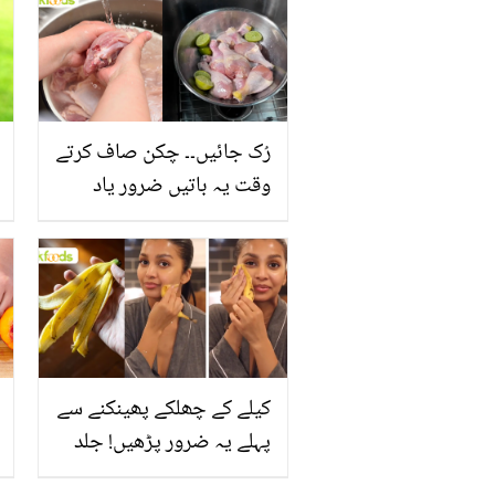
رُک جائیں۔۔ چکن صاف کرتے
وقت یہ باتیں ضرور یاد
رکھیں
کیلے کے چھلکے پھینکنے سے
پہلے یہ ضرور پڑھیں! جلد
کے 3 بڑے مسائل کا سستا