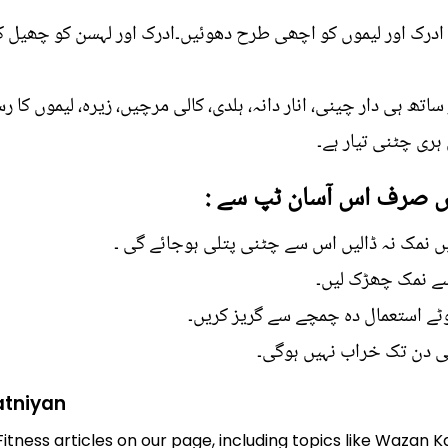
ن، ادرک اور لیموں کو اچھی طرح دھوئیں۔ادرک اور لہسن کو چھیل 
اتھ ہی دار چینی، انار دانہ، ہلدی، کالی مرچیں، زیرہ، لیموں کا رس،
ہری چٹنی تیار ہے۔
یں صرف اس آسان ٹپ سے :
ں نمک نہ ڈالیں اس سے چٹنی پتلی ہوجائے گی ۔
سے نمک چھڑک لیں۔
وٹے استعمال دہ چمچے سے گریز کریں۔
فی دن تک خراب نہیں ہوگی۔
atniyan
Fitness articles on our page, including topics like Wazan