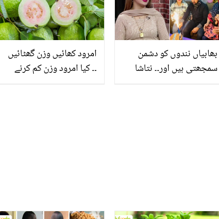
بھابیاں نندوں کو دشمن
امرود کھائیں وزن گھٹائیں
سمجھتی ہیں اور۔۔ نتاشا
۔۔ کیا امرود وزن کم کرنے
علی نے خواتین کی دکھتی
میں مدد کر سکتا ہے؟
رگ کو چھیڑتے ہوئے کہا
جانیئے ماہرین اس بارے
مشورے دے ڈالے؟
میں کیا کہتے ہیں