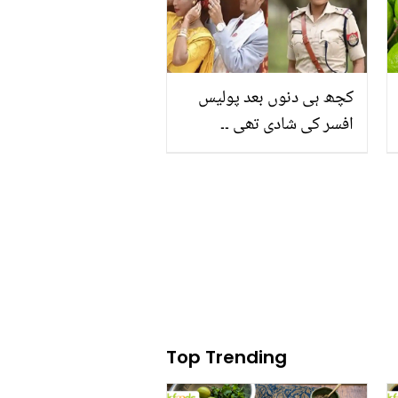
جلد ہی صاف
کچھ ہی دنوں بعد پولیس
افسر کی شادی تھی ۔۔
خاتون پولیس افسر نے پنے
ہی مگنیتر کو جیل میں ڈال
دیا، جانیے کیوں؟
Top Trending