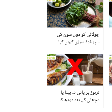
چولائی کو مون سون کی
سپر فوڈ سبزی کیوں کہا
جاتا ہے؟ جانیں وٹامنز،
منرلز اور اینٹی آکسیڈنٹس
سے بھرپور اس سبزی کے
فائدے
تربوز پر پانی نہ پینا یا
مچھلی کے بعد دودھ کا
استعمال۔۔ جانیں کھانوں