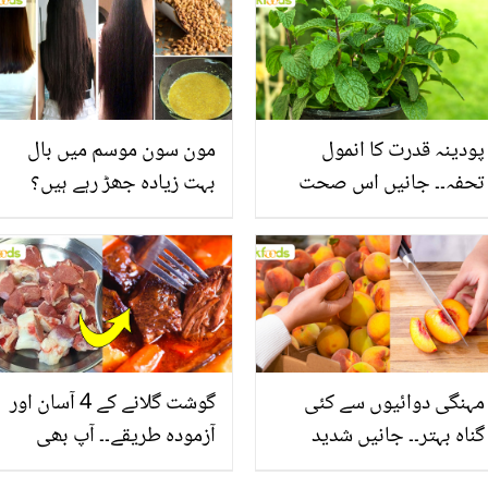
پودینہ قدرت کا انمول
مون سون موسم میں بال
تحفہ۔۔ جانیں اس صحت
بہت زیادہ جھڑ رہے ہیں؟
بخش پتوں کے 10 حیرت
جانیں بالوں کو مضبوط
انگیز طبی فوائد
بنانے کے چند قدرتی طریقے
مہنگی دوائیوں سے کئی
گوشت گلانے کے 4 آسان اور
گناہ بہتر۔۔ جانیں شدید
آزمودہ طریقے۔۔ آپ بھی
گرمی کے موسم میں آڑو
جانیں انٹرنیشنل شیف کے