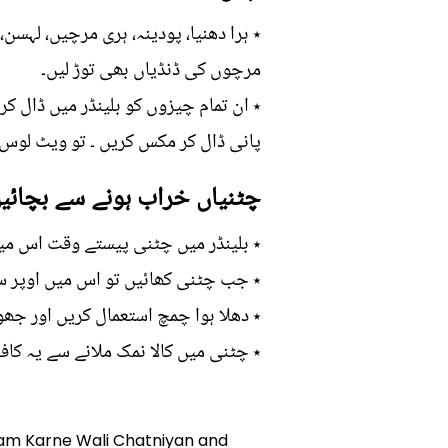
٭ ہرا دھنیا، پودینہ، ہری مرچیں، لہس
مرچوں کی ڈنڈیاں بھی توڑ لیں۔
٭ ان تمام چیزوں کو بلینڈر میں ڈال کر س
پانی ڈال کر مکس کریں ۔ تو ویٹ لوس 
چٹنیاں خراب ہونے سے بچائ
٭ بلینڈر میں چٹنی پیستے وقت اس می
٭ جب چٹنی کھائیں تو اس میں اوپر 
٭ دھلا ہوا چمچ استعمال کریں اور جھ
٭ چٹنی میں کالا نمک ملانے سے یہ کا
 Kam Karne Wali Chatniyan and