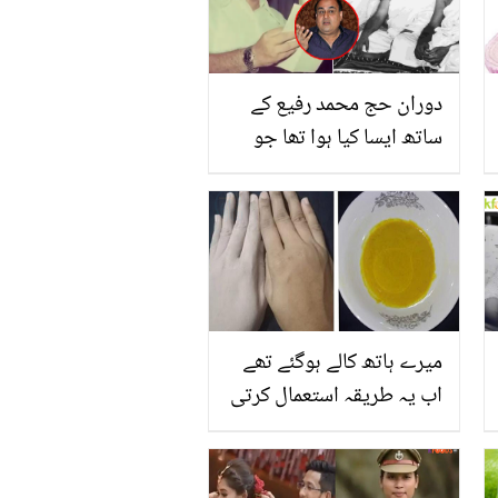
دوران حج محمد رفیع کے
ساتھ ایسا کیا ہوا تھا جو
انہوں نے گلوکاری چھوڑ دی؟
برسوں بعد بیٹے کا انکشاف
میرے ہاتھ کالے ہوگئے تھے
اب یہ طریقہ استعمال کرتی
ہوں صرف 7 دن میں رنگ
گورا کرنے کا آسان طریقہ
آزمائیں اور کریں اپنا رنگ