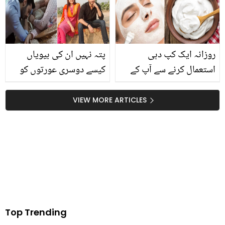
روزانہ ایک کپ دہی
پتہ نہیں ان کی بیویاں
استعمال کرنے سے آپ کے
کیسے دوسری عورتوں کو
اندر کیا تبدیلی آئے گی؟
برداشت کرلیتی ہیں ۔۔
ڈاکٹر بلقیس کا گلاس اسکن
مُرتسم اور میرب کی مُحبت
VIEW MORE ARTICLES
چیلنج، شیشے جیسی اسکن
پر سوشل میڈیا صارفین
پانے کے لئے گھر میں موجود
بھڑک اُٹھے
دہی سے ماسک بنائیں
Top Trending