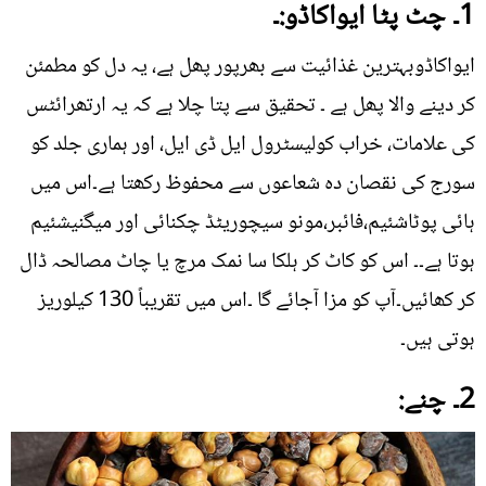
1۔ چٹ پٹا ایواکاڈو:۔
ایواکاڈوبہترین غذائیت سے بھرپور پھل ہے، یہ دل کو مطمئن
کر دینے والا پھل ہے ۔ تحقیق سے پتا چلا ہے کہ یہ ارتھرائٹس
کی علامات، خراب کولیسٹرول ایل ڈی ایل، اور ہماری جلد کو
سورج کی نقصان دہ شعاعوں سے محفوظ رکھتا ہے۔اس میں
ہائی پوٹاشئیم،فائبر،مونو سیچوریٹڈ چکنائی اور میگنیشئیم
ہوتا ہے۔۔ اس کو کاٹ کر ہلکا سا نمک مرچ یا چاٹ مصالحہ ڈال
کر کھائیں۔آپ کو مزا آجائے گا ۔اس میں تقریباً 130 کیلوریز
ہوتی ہیں۔
2۔ چنے: