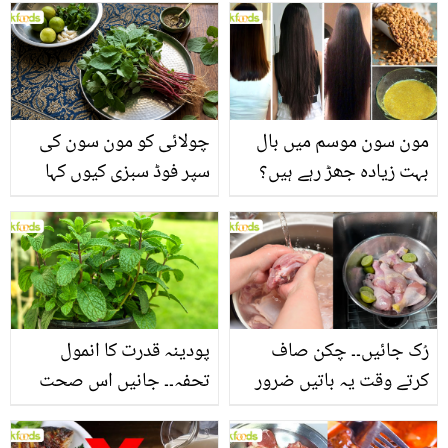
مون سون موسم میں بال
چولائی کو مون سون کی
بہت زیادہ جھڑ رہے ہیں؟
سپر فوڈ سبزی کیوں کہا
جانیں بالوں کو مضبوط
جاتا ہے؟ جانیں وٹامنز،
بنانے کے چند قدرتی طریقے
منرلز اور اینٹی آکسیڈنٹس
سے بھرپور اس سبزی کے
فائدے
رُک جائیں۔۔ چکن صاف
پودینہ قدرت کا انمول
کرتے وقت یہ باتیں ضرور
تحفہ۔۔ جانیں اس صحت
یاد رکھیں
بخش پتوں کے 10 حیرت
انگیز طبی فوائد