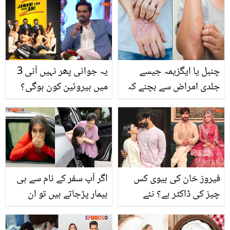
پیدائش! بچی کا نام کیا
رکھا؟
چنبل یا ایگزیمہ جیسے
یہ جوانی پھر نہیں آنی 3
جلدی امراض سے بچنے کہ
میں ہیروئین کون ہوگی؟
وہ آسان طریقے جو دِلائیں
ہمایوں سعید کا انکشاف
آپ کو اس مرض سے مکمل
نجات
فیروز خان کی بیوی کس
اگر آپ سفر کے نام سے ہی
چیز کی ڈاکٹر ہے؟ نئے
بیمار پڑجاتے ہیں تو ان
حقائق سامنے آ گئے
تجاویز پر عمل کریں، سفر
آسان ہو جائے گا