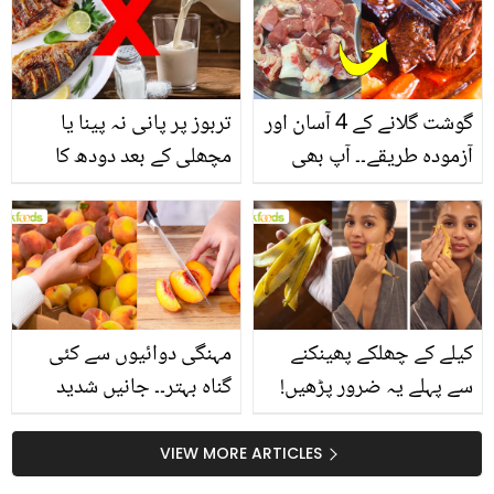
گوشت گلانے کے 4 آسان اور
تربوز پر پانی نہ پینا یا
آزمودہ طریقے۔۔ آپ بھی
مچھلی کے بعد دودھ کا
جانیں انٹرنیشنل شیف کے
استعمال۔۔ جانیں کھانوں
بتائے راز
سے متعلق غلط فہمیوں کی
حقیقت کیا ہے اور افواہ
کیا؟
کیلے کے چھلکے پھینکنے
مہنگی دوائیوں سے کئی
سے پہلے یہ ضرور پڑھیں!
گناہ بہتر۔۔ جانیں شدید
جلد کے 3 بڑے مسائل کا
گرمی کے موسم میں آڑو
سستا اور قدرتی حل
کیوں کھانا چاہیے؟
VIEW MORE ARTICLES