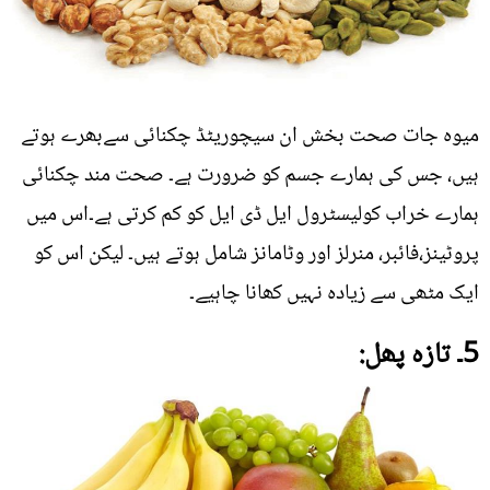
میوہ جات صحت بخش ان سیچوریٹڈ چکنائی سےبھرے ہوتے
ہیں، جس کی ہمارے جسم کو ضرورت ہے۔ صحت مند چکنائی
ہمارے خراب کولیسٹرول ایل ڈی ایل کو کم کرتی ہے۔اس میں
پروٹینز،فائبر، منرلز اور وٹامانز شامل ہوتے ہیں۔ لیکن اس کو
ایک مٹھی سے زیادہ نہیں کھانا چاہیے۔
5۔ تازہ پھل: