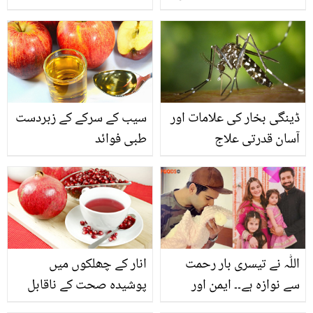
سے پہلے ماں نے کیا
جانیئے دیسی گھی
نصیحت کی تھی؟ بیٹیوں
استعمال کرنے کے فوائد اور
کی تربیت کے حوالے سے
اسے گھر میں بنانے کا آسان
صبا فیصل کا ویڈیو پیغام
طریقہ
ڈینگی بخار کی علامات اور
سیب کے سرکے کے زبردست
آسان قدرتی علاج
طبی فوائد
اللّٰہ نے تیسری بار رحمت
انار کے چھلکوں میں
سے نوازہ ہے۔۔ ایمن اور
پوشیدہ صحت کے ناقابل
منیب کے گھر بیٹی کی
یقین راز