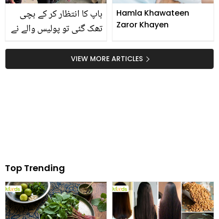
باپ کا انتظار کر کے بچی
Hamla Khawateen
Zaror Khayen
تھک گئی تو پولیس والے نے
گود میں لے لیا۔۔ پولیس
کانسٹیبل کی رحم دلی کا
VIEW MORE ARTICLES
ایسا واقعہ جس نے عوام
کے دل جیت لئے
Top Trending