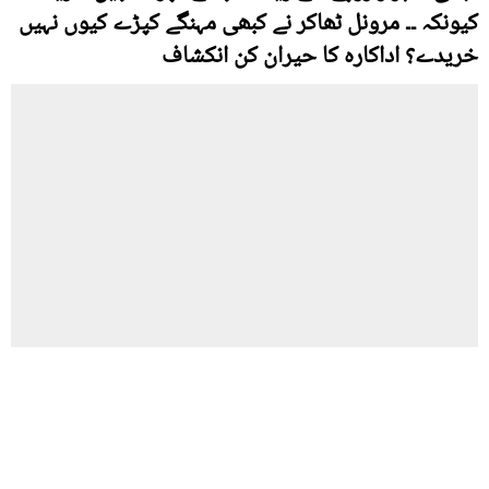
کیونکہ ۔۔ مرونل ٹھاکر نے کبھی مہنگے کپڑے کیوں نہیں
خریدے؟ اداکارہ کا حیران کن انکشاف