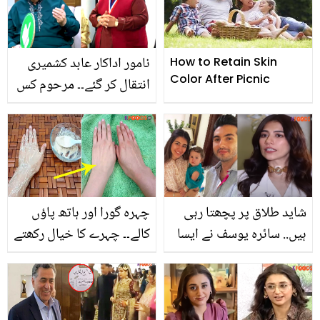
دیکھیں
آپ کو لمبے اور گھنے بال
نامور اداکار عابد کشمیری
How to Retain Skin
Color After Picnic
انتقال کر گئے۔۔ مرحوم کس
بیماری میں مبتلا تھے؟
شاید طلاق پر پچھتا رہی
چہرہ گورا اور ہاتھ پاؤں
ہیں.. سائرہ یوسف نے ایسا
کالے۔۔ چہرے کا خیال رکھتے
کیا کہا جو لوگ باتیں بنانے
ہوئے ہاتھوں اور پیروں کو
لگے؟
نظر انداز نہ کریں بلکہ
جانیں ان کو گورا اور