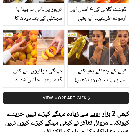
گوشت گلانے کے 4 آسان اور
تربوز پر پانی نہ پینا یا
آزمودہ طریقے۔۔ آپ بھی
مچھلی کے بعد دودھ کا
جانیں انٹرنیشنل شیف کے
استعمال۔۔ جانیں کھانوں
بتائے راز
سے متعلق غلط فہمیوں کی
حقیقت کیا ہے اور افواہ
کیا؟
کیلے کے چھلکے پھینکنے
مہنگی دوائیوں سے کئی
سے پہلے یہ ضرور پڑھیں!
گناہ بہتر۔۔ جانیں شدید
جلد کے 3 بڑے مسائل کا
گرمی کے موسم میں آڑو
سستا اور قدرتی حل
کیوں کھانا چاہیے؟
VIEW MORE ARTICLES
کبھی 2 ہزار روپے سے زیادہ مہنگے کپڑے نہیں خریدے
کیونکہ ۔۔ مرونل ٹھاکر نے کبھی مہنگے کپڑے کیوں نہیں
خریدے؟ اداکارہ کا حیران کن انکشاف