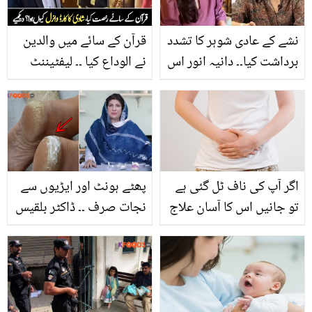
خوبصورت بنانے کا آسان
طریقہ کیا ہے؟
نشے کے عادی شوہر کا تشدد
قرآن کے سائے میں والدین
برداشت کیا۔۔ دانیہ انور اس
نے الوداع کیا ۔۔ لیفٹیننٹ
حال میں شادی کیوں
جنرل ر فیض حمید کی
نبھاتی رہیں؟ اپنی مجبوری
بیٹی کی شادی، سادہ سا
بیان کردی
کارڈ وائرل کیوں ہو گیا؟
دیکھیے
اگر آپ کی ناف ٹل گئی ہے
پھٹے ہونٹ اور ایڑیوں سے
تو جانیں اس کا آسان علاج
نجات صرف ۔۔ ڈاکٹر بلقیس
صرف حکیم شاہ نذیر کے
نے اس موسم میں ہونے
نسخے سے تاکہ آپ خود کر
والی خشکی کو کنٹرول
سکیں اپنی ناف کو ٹھیک
کرنے کے لیئے کون سی
زبردست ریمیڈی بتائی؟