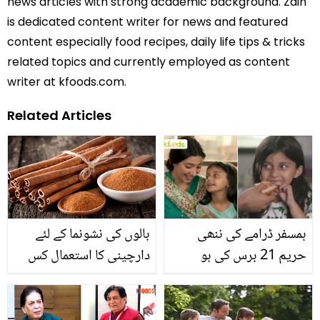
news articles with strong academic background. Zain
is dedicated content writer for news and featured
content especially food recipes, daily life tips & tricks
related topics and currently employed as content
writer at kfoods.com.
Related Articles
ہمسفر ڈرامے کی ننھی
بالوں کی نشونما کے لئے
حریم 21 برس کی ہو
دارچینی کا استعمال کس
گئیں۔۔ چائلڈ آرٹسٹ اب
طرح کیا جا سکتا ہے؟
کیسی نظر آتی ہیں؟
جانیئے وہ طریقہ جو دے