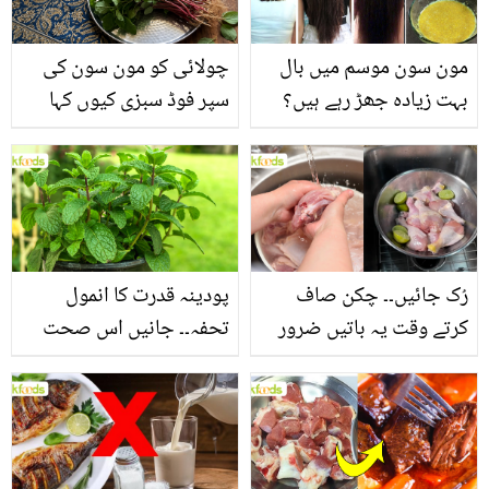
مون سون موسم میں بال
چولائی کو مون سون کی
بہت زیادہ جھڑ رہے ہیں؟
سپر فوڈ سبزی کیوں کہا
جانیں بالوں کو مضبوط
جاتا ہے؟ جانیں وٹامنز،
بنانے کے چند قدرتی طریقے
منرلز اور اینٹی آکسیڈنٹس
سے بھرپور اس سبزی کے
فائدے
رُک جائیں۔۔ چکن صاف
پودینہ قدرت کا انمول
کرتے وقت یہ باتیں ضرور
تحفہ۔۔ جانیں اس صحت
یاد رکھیں
بخش پتوں کے 10 حیرت
انگیز طبی فوائد