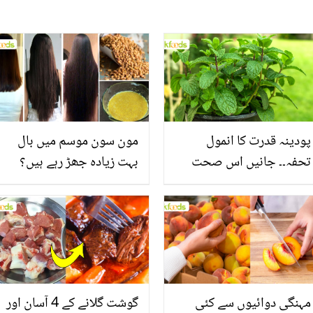
پودینہ قدرت کا انمول
مون سون موسم میں بال
تحفہ۔۔ جانیں اس صحت
بہت زیادہ جھڑ رہے ہیں؟
بخش پتوں کے 10 حیرت
جانیں بالوں کو مضبوط
انگیز طبی فوائد
بنانے کے چند قدرتی طریقے
مہنگی دوائیوں سے کئی
گوشت گلانے کے 4 آسان اور