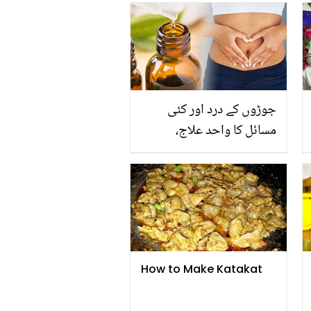
جوڑوں کے درد اور کئی
مسائل کا واحد علاج،
جانیئے ناف کی تیل سے
مالش کرنا صحت کے لئے
کس قدر فائدے مند ہے؟
How to Make Katakat