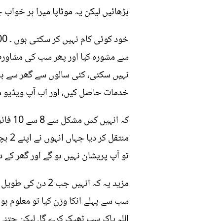
بڑھائیں لیکن یہ موٹاپا میرا ہر خواب 
سے مشورہ کیا اور پھر سب کی مشاورت
نہیں سکتی، کئی سالوں سے گھر سے باہر
خدمات حاصل کیں، اور اب آپ ویڈیو م
کہ ان
منتق
تو آپ پریشان نہیں ہو گے اور گھر کے 
مزید یہ کہ انہیں
اللہ پاک سب ٹھیک کرے گا۔ لیکن جتنے د