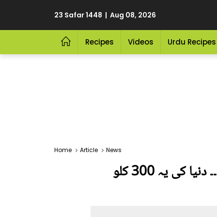
23 Safar 1448 | Aug 08, 2026
Recipes
Videos
Urdu Recipes
Home
Article
News
میں اپنے بچوں کے ساتھ کھیلنا چاہتی ہوں پر موٹاپے نے مریض بنا دیا ہے ۔۔ دنیا کی یہ 300 کلو