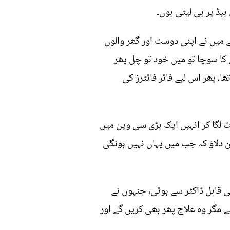
بیڈ پر ہی لیٹی ہوں۔
 گزارنے کیلئے میں نے اپنی دوست اور گھر والوں
کا سوچا تو میں خود تو چل پھر
، پھر اس لیے فائر فائٹرز کی
پنی پوری قوت لگا کر انہیں ایک بڑی سی وین میں
آپ مجھے یقین دلاؤ کہ جب میں یہاں نہیں ہونگی
 انتہائی قابل ڈاکٹر سے ہوئی، جنہوں نے
 کا علاج کرنا مشکل تو ہے مگر وہ علاج پھر بھی کریں گے اور