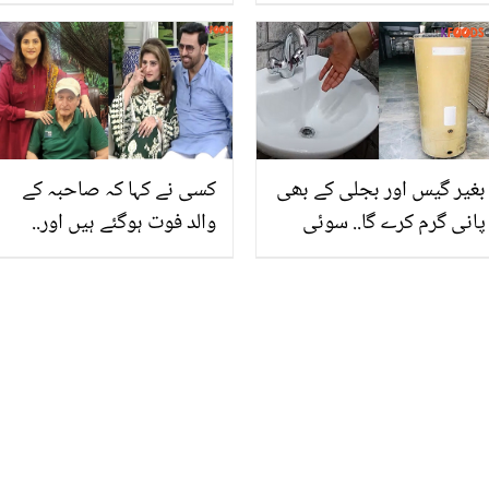
کریمیں لینے کے بجائے اب
ہوتا ہے؟ جانیے اس
گھر میں ان ٹکڑوں سے
کرشماتی تیل کے بے شمار
لوشن بنائیں جو آپ کی جلد
کمالات جن سے آپ بھی
کو نرم و ملائم بنائے
فائدہ اٹھا سکتے ہیں
بغیر گیس اور بجلی کے بھی
کسی نے کہا کہ صاحبہ کے
پانی گرم کرے گا.. سوئی
والد فوت ہوگئے ہیں اور..
گیس اور بجلی کے بناء ہی
ریمبو نے بیوی اور سسر کی
ہر وقت پانی گرم رکھنے والا
ملاقات کیسے کروائی؟
یہ گیزر کون سا ہے؟