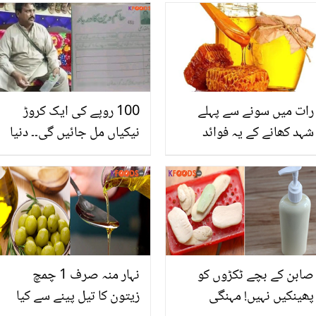
رات میں سونے سے پہلے
100 روپے کی ایک کروڑ
شہد کھانے کے یہ فوائد
نیکیاں مل جائیں گی۔۔ دنیا
جانتے ہیں؟
کا پہلا نیکیاں فروخت کرنے
والا بھکاری، پولیس نے اس
کے ساتھ کیا کیا اور یہ
لوگوں سے کس طرح پیسے
لیتا تھا؟ عجیب نوعیت کا
واقعہ
صابن کے بچے ٹکڑوں کو
نہار منہ صرف 1 چمچ
پھینکیں نہیں! مہنگی
زیتون کا تیل پینے سے کیا