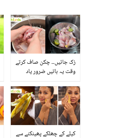
رُک جائیں۔۔ چکن صاف کرتے
وقت یہ باتیں ضرور یاد
رکھیں
کیلے کے چھلکے پھینکنے سے