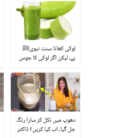
لوکی کھانا سنتِ نبویﷺ
ہے، لیکن اگر لوکی کا جوس
بنا کر پیا جائے تو اس کے
حیرت انگیز فوائد جان کر
آپ بھی حیران رہ جائیں
گے، جانیں لوکی کے جوس
کے 5 حیرت انگیز فوائد
دھوپ میں نکل کر سارا رنگ
جل گیا، اب کیا کریں؟ ڈاکٹر