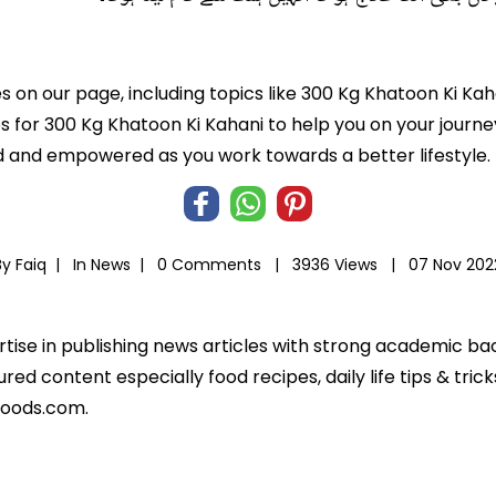
es on our page, including topics like 300 Kg Khatoon Ki Kah
ps for 300 Kg Khatoon Ki Kahani to help you on your journey
 and empowered as you work towards a better lifestyle.
By Faiq |
In
News
|
0 Comments |
3936 Views |
07 Nov 202
ertise in publishing news articles with strong academic ba
ed content especially food recipes, daily life tips & tric
foods.com.