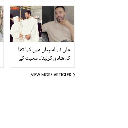
بلقیس نے بنائی ایسی کریم،
جو جھلسی ہوئی جلد کو
صاف اور تر و تازہ کرے
ماں نے اسپتال میں کہا تھا
کہ شادی کرلینا.. محبت کے
باوجود فضا علی کی ایک
کے بعد دوسری شادی کیوں
VIEW MORE ARTICLES
ناکام ہوئی؟