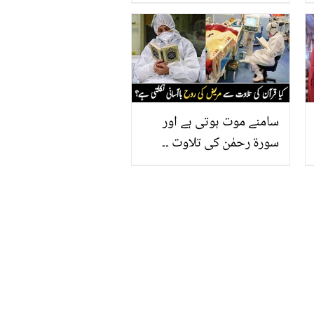
سامنے موت ہوتی ہے اور
سورۃ رحمٰن کی تلاوت ۔۔
جب انسان مرنے والا ہوتا ہے،
تو کیسے اسے قرآن کی
تلاوت سنائی جاتی ہے؟
دلچسپ واقعات