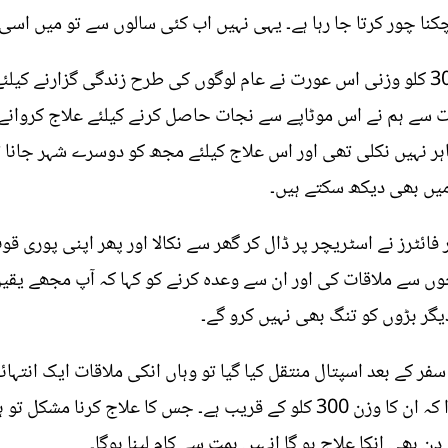
چکنا چور کرتا جا رہا ہے۔ یہی نہیں اب کئی سالوں سے تو میں اسی 
خود کوئی کام نہیں کر سکتی ہوں ۔ 300 کلو وزنی اس عورت نے عام لوگوں کی طرح زندگی
 سے ہم نے اس موٹاپے سے نجات حاصل کرنے کیلئے علاج کروانے 
 نہیں نکلی تھی اور اس علاج کیلئے مجھ کو دوسرے شہر جانا تھا
یں بھی دیکھ سکتے ہیں۔
ہیں کس مشکل سے 8 سے 10 فائر فائٹرز نے اسٹریچر پر ڈال کر گھر سے نکالا اور پھر ا
ل کر دیا جہاں انہوں نے اپنے 2 بچوں سے ملاقات کی اور ان سے وعدہ کرنے کو کہا کہ 
دیگر بڑوں کو تنگ بھی نہیں کرو گے۔
 جب 2 دن کی طویل سفر کے بعد اسپتال منتقل کیا گیا تو وہاں انکی ملاقات ایک
سب سے پہلے انکا وزن کیا تو معلوم ہوا کہ ان کا وزن 300 کلو کے قریب ہے۔ جس
ن بھی انکا علاج ہو گا انہیں ہمت سے کام لینا ہوگا۔