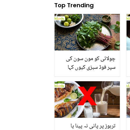
Top Trending
چولائی کو مون سون کی
سپر فوڈ سبزی کیوں کہا
جاتا ہے؟ جانیں وٹامنز،
منرلز اور اینٹی آکسیڈنٹس
سے بھرپور اس سبزی کے
فائدے
تربوز پر پانی نہ پینا یا