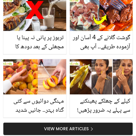
انگیز طبی فوائد
گوشت گلانے کے 4 آسان اور
تربوز پر پانی نہ پینا یا
آزمودہ طریقے۔۔ آپ بھی
مچھلی کے بعد دودھ کا
جانیں انٹرنیشنل شیف کے
استعمال۔۔ جانیں کھانوں
بتائے راز
سے متعلق غلط فہمیوں کی
حقیقت کیا ہے اور افواہ
کیا؟
کیلے کے چھلکے پھینکنے
مہنگی دوائیوں سے کئی
سے پہلے یہ ضرور پڑھیں!
گناہ بہتر۔۔ جانیں شدید
جلد کے 3 بڑے مسائل کا
گرمی کے موسم میں آڑو
سستا اور قدرتی حل
کیوں کھانا چاہیے؟
VIEW MORE ARTICLES