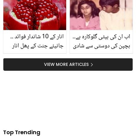
جواب دیا؟ ہر کوئی تعریف
پیدائش، باپ سجدے میں
کر اٹھا
گر گیا، ویڈیو وائرل
اب ان کی بیٹی گلوکارہ ہے۔۔
انار کے 10 شاندار فوائد ۔۔
بچپن کی دوستی سے شادی
جانیئے جنت کے پھل انار
کا سفر! کیا آپ اس مشہور
کے وہ بہترین فوائد جو آپ
شخصیت اور ان کی اہلیہ
کی زندگی بدل سکتے ہیں
VIEW MORE ARTICLES
کو پہچان سکتے ہیں؟
Top Trending