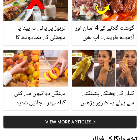
گوشت گلانے کے 4 آسان اور
تربوز پر پانی نہ پینا یا
آزمودہ طریقے۔۔ آپ بھی
مچھلی کے بعد دودھ کا
جانیں انٹرنیشنل شیف کے
استعمال۔۔ جانیں کھانوں
بتائے راز
سے متعلق غلط فہمیوں کی
حقیقت کیا ہے اور افواہ
کیا؟
کیلے کے چھلکے پھینکنے
مہنگی دوائیوں سے کئی
سے پہلے یہ ضرور پڑھیں!
گناہ بہتر۔۔ جانیں شدید
جلد کے 3 بڑے مسائل کا
گرمی کے موسم میں آڑو
سستا اور قدرتی حل
کیوں کھانا چاہیے؟
VIEW MORE ARTICLES
تخم ملنگا کے فوائد