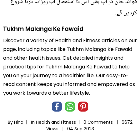
فوائد جان کر آپ بھی اس کا استعمال اب روزانہ کرنا شروع
کردیں گے۔
Tukhm Malanga Ke Fawaid
Discover a variety of Health and Fitness articles on our
page, including topics like Tukhm Malanga Ke Fawaid
and other health issues. Get detailed insights and
practical tips for Tukhm Malanga Ke Fawaid to help
you on your journey to a healthier life. Our easy-to-
read content keeps you informed and empowered as
you work towards a better lifestyle.
By Hina |
In
Health and Fitness
|
0 Comments |
6672
Views |
04 Sep 2023