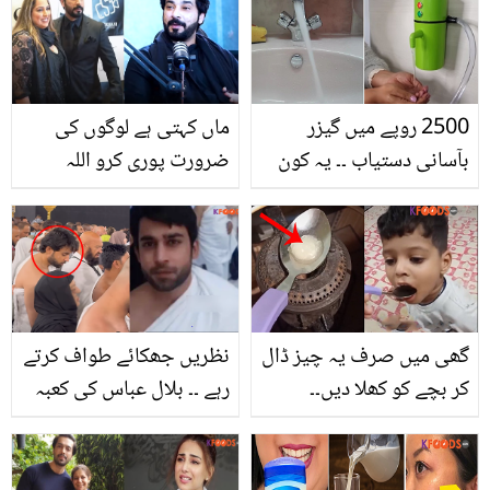
2500 روپے میں گیزر
ماں کہتی ہے لوگوں کی
بآسانی دستیاب ۔۔ یہ کون
ضرورت پوری کرو اللہ
سا سستا گیزر ہے جو کسی
تمھاری خواہش پوری کرے
بھی وقت آپ کو دے گرم
گا.. 100 سے زیادہ رشتے
پانی اور بچائے گیس کے بل
آچکے ہیں! علی شیخانی
کا خرچہ
کی نجی زندگی سے متعلق
چند راز
گھی میں صرف یہ چیز ڈال
نظریں جھکائے طواف کرتے
کر بچے کو کھلا دیں۔۔
رہے ۔۔ بلال عباس کی کعبہ
کھانسی اور سردی سے
کے گرد طواف کرتے ویڈیو
نجات میں مدد کا آسان
وائرل
نسخہ جسے پورا گھر آزما