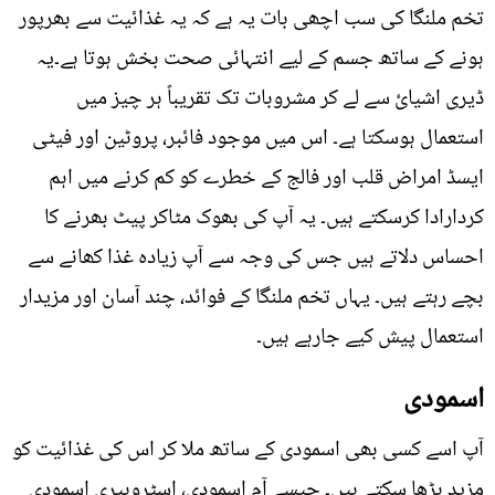
تخم ملنگا کی سب اچھی بات یہ ہے کہ یہ غذائیت سے بھرپور
ہونے کے ساتھ جسم کے لیے انتہائی صحت بخش ہوتا ہے۔یہ
ڈیری اشیائ سے لے کر مشروبات تک تقریباً ہر چیز میں
استعمال ہوسکتا ہے۔ اس میں موجود فائبر، پروٹین اور فیٹی
ایسڈ امراض قلب اور فالج کے خطرے کو کم کرنے میں اہم
کردارادا کرسکتے ہیں۔ یہ آپ کی بھوک مٹاکر پیٹ بھرنے کا
احساس دلاتے ہیں جس کی وجہ سے آپ زیادہ غذا کھانے سے
بچے رہتے ہیں۔ یہاں تخم ملنگا کے فوائد، چند آسان اور مزیدار
استعمال پیش کیے جارہے ہیں۔
اسمودی
آپ اسے کسی بھی اسمودی کے ساتھ ملا کر اس کی غذائیت کو
مزید بڑھا سکتے ہیں۔ جیسے آم اسمودی، اسٹروبیری اسمودی