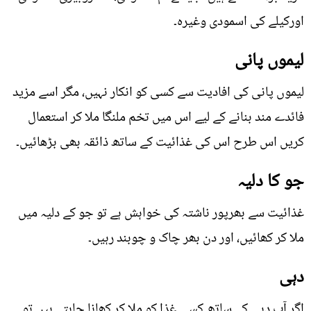
اورکیلے کی اسمودی وغیرہ۔
لیموں پانی
لیموں پانی کی افادیت سے کسی کو انکار نہیں، مگر اسے مزید
فائدے مند بنانے کے لیے اس میں تخم ملنگا ملا کر استعمال
کریں اس طرح اس کی غذائیت کے ساتھ ذائقہ بھی بڑھائیں۔
جو کا دلیہ
غذائیت سے بھرپور ناشتہ کی خواہش ہے تو جو کے دلیہ میں
ملا کر کھائیں، اور دن بھر چاک و چوبند رہیں۔
دہی
اگر آپ دہی کے ساتھ کسی غذا کو ملا کر کھانا چاہتے ہیں تو