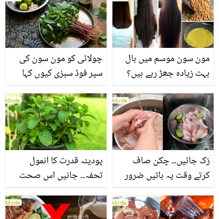
مون سون موسم میں بال
چولائی کو مون سون کی
بہت زیادہ جھڑ رہے ہیں؟
سپر فوڈ سبزی کیوں کہا
جانیں بالوں کو مضبوط
جاتا ہے؟ جانیں وٹامنز،
بنانے کے چند قدرتی طریقے
منرلز اور اینٹی آکسیڈنٹس
سے بھرپور اس سبزی کے
فائدے
رُک جائیں۔۔ چکن صاف
پودینہ قدرت کا انمول
کرتے وقت یہ باتیں ضرور
تحفہ۔۔ جانیں اس صحت
یاد رکھیں
بخش پتوں کے 10 حیرت
انگیز طبی فوائد