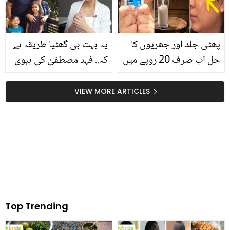
سکتا ہے
پھٹی جلد اور جھریوں کا
یہ بہت ہی گھٹیا طریقہ ہے
حل اب صرف 20 روپے میں
کہ.. فہد مصطفیٰ کی بیوی
۔۔ ویزلین میں دودھ ڈال کر
کا مذاق کیوں اڑایا؟ آشنا
چہرے پر کس طرح لگائیں
شاہ میدان میں آگئیں
VIEW MORE ARTICLES
کہ بوڑھی بھی جوان نظر
آئیں؟
Top Trending