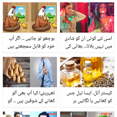
حیرت انگیز فوائد
جذباتی ہوگئیں
اسی لئے کوئی ان کو شادی
بوجھو تو جانیں ۔۔ اگر آپ
میں نہیں بلاتا۔۔ بھائی کی
خود کو قابل سمجھتے ہیں
ڈھولکی میں ایسا کیا ہوا کہ
تو ان 2 تصاویر میں سے 5
لوگوں نے حرا مانی کو آڑے
بڑے فرق تلاش کریں؟
ہاتھوں لے لیا؟
کیسٹر آئل، ایسا تیل جس
ٹھہریئے! کیا آپ بھی آلو
کو کھائیں یا لگائیں ہر
کھانے کے شوقین ہیں ۔۔ آلو
صورت میں مفید پائیں
کئی بیماریاں لا سکتا ہے،
جانیے نئی تحقیق