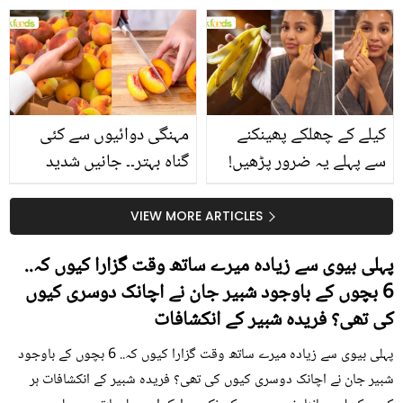
جانیں انٹرنیشنل شیف کے
استعمال۔۔ جانیں کھانوں
بتائے راز
سے متعلق غلط فہمیوں کی
حقیقت کیا ہے اور افواہ
کیا؟
کیلے کے چھلکے پھینکنے
مہنگی دوائیوں سے کئی
سے پہلے یہ ضرور پڑھیں!
گناہ بہتر۔۔ جانیں شدید
جلد کے 3 بڑے مسائل کا
گرمی کے موسم میں آڑو
سستا اور قدرتی حل
کیوں کھانا چاہیے؟
VIEW MORE ARTICLES
پہلی بیوی سے زیادہ میرے ساتھ وقت گزارا کیوں کہ..
6 بچوں کے باوجود شبیر جان نے اچانک دوسری کیوں
کی تھی؟ فریدہ شبیر کے انکشافات
پہلی بیوی سے زیادہ میرے ساتھ وقت گزارا کیوں کہ.. 6 بچوں کے باوجود
شبیر جان نے اچانک دوسری کیوں کی تھی؟ فریدہ شبیر کے انکشافات ہر