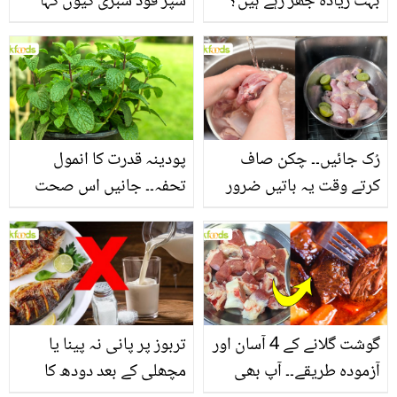
بہت زیادہ جھڑ رہے ہیں؟
سپر فوڈ سبزی کیوں کہا
جانیں بالوں کو مضبوط
جاتا ہے؟ جانیں وٹامنز،
بنانے کے چند قدرتی طریقے
منرلز اور اینٹی آکسیڈنٹس
سے بھرپور اس سبزی کے
فائدے
رُک جائیں۔۔ چکن صاف
پودینہ قدرت کا انمول
کرتے وقت یہ باتیں ضرور
تحفہ۔۔ جانیں اس صحت
یاد رکھیں
بخش پتوں کے 10 حیرت
انگیز طبی فوائد
گوشت گلانے کے 4 آسان اور
تربوز پر پانی نہ پینا یا
آزمودہ طریقے۔۔ آپ بھی
مچھلی کے بعد دودھ کا