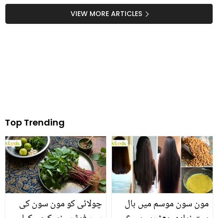
کیا بتایا؟
یہ سستی کریمیں خود بنا
VIEW MORE ARTICLES
کر آزمائیں
Top Trending
مون سون موسم میں بال
چولائی کو مون سون کی