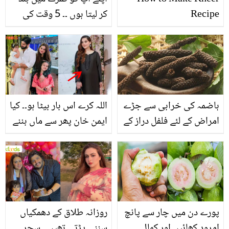
Recipe
کر لیتا ہوں ۔۔ 5 وقت کی
نماز کے سوال پر نئے اداکار
خوشحال خان کے جواب نے
مداحوں کو جذباتی کیوں
کیا؟
ہاضمہ کی خرابی سے جڑے
اللہ کرے اس بار بیٹا ہو۔۔ کیا
امراض کے لئے فلفل دراز کے
ایمن خان پھر سے ماں بننے
ایسے فائدے جان کر آپ
والی ہیں؟ نئی تصاویر پر
بھی استعمال کئے بغیر نہیں
صارفین کی چہ میگوئیاں
رہ سکیں گے
پورے دن میں چار سے پانچ
روزانہ طلاق کے دھمکیاں
امرود کھائیں اور کمال
سننی پڑتی تھیں۔۔ سحر