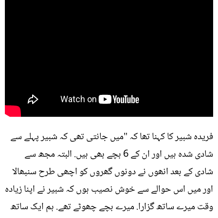
فریدہ شبیر کا کہنا تھا کہ "میں جانتی تھی کہ شبیر پہلے سے
شادی شدہ ہیں اور ان کے 6 بچے بھی ہیں. البتہ مجھ سے
شادی کے بعد انھوں نے دونوں گھروں کو اچھی طرح سنبھالا
اور میں اس حوالے سے خوش نصیب ہوں کہ شبیر نے اپنا زیادہ
وقت میرے ساتھ گزارا. میرے بچے چھوٹے تھے. ہم ایک ساتھ