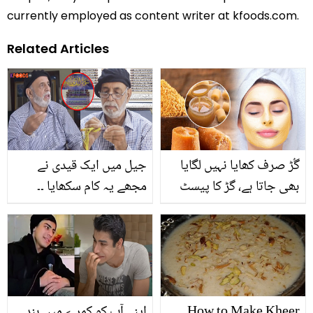
currently employed as content writer at kfoods.com.
Related Articles
گُڑ صرف کھایا نہیں لگایا
جیل میں ایک قیدی نے
بھی جاتا ہے، گڑ کا پیسٹ
مجھے یہ کام سکھایا ۔۔
بنا کر اس طرح سے
دھاگے سے قرآن پاک لکھنے
استعمال کریں اور 4
والے پولیس افسر کی
مسئلوں سے نجات پائیں
زندگی ایک قیدی نے کیسے
بدلی؟ خوبصورت واقعہ
How to Make Kheer
اپنے آپ کو کمرے میں بند