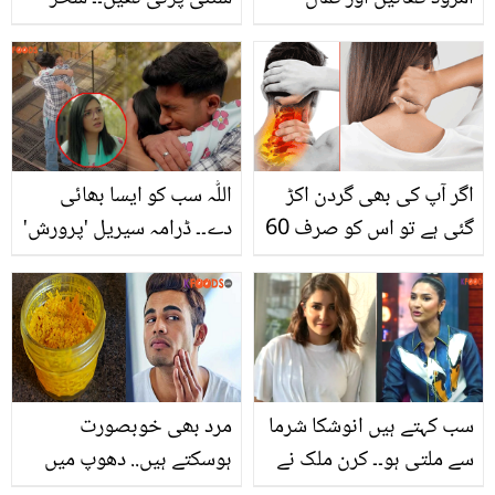
دیکھیں۔۔۔امرود کے بے شمار
حیات نے پہلی بار سمیع
فوائد
رشید سے علیحدگی پر
خاموشی توڑ دی
اگر آپ کی بھی گردن اکڑ
اللّٰہ سب کو ایسا بھائی
گئی ہے تو اس کو صرف 60
دے۔۔ ڈرامہ سیریل 'پرورش'
سیکنڈز میں صحیح کریں
میں سمیر کا کردار ہر بہن کا
اور پائیں مکمل ریلیف۔۔
خواب کیوں بن گیا؟
سب کہتے ہیں انوشکا شرما
مرد بھی خوبصورت
سے ملتی ہو۔۔ کرن ملک نے
ہوسکتے ہیں.. دھوپ میں
بھارتی اداکاراؤں کے متعلق
رنگ جل گیا ہے تو گھر میں