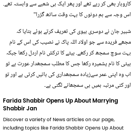
کاروبار بھی کر رہے تھے اور پھر ایک ہی شعبے سے وابستہ تھے.
اس وجہ سے ہم دونوں کا بہت وقت ساتھ گزرا"
شبیر جان نے دوسری بیوی کی تعریف کرتے ہوئے بتایا کہ
مجھے فریدہ سے جو اولاد اللہ پاک نے نصیب کی اس کے نام
بہت سوچ سمجھ کر رکھے. بیٹے کا ترکش نام اردل رکھا جبکہ
بیٹی کا نام یشمیرہ رکھا جس کا مطلب سمجھدار عورت ہے تو
اب وہ اپنی عمر سےزیادہ سمجھداری کی باتیں کرتی ہے اور تو
اور کئی مرتبہ ہمیں ہی سمجھانے لگتی ہے۔
Farida Shabbir Opens Up About Marrying
Shabbir Jan
Discover a variety of News articles on our page,
including topics like Farida Shabbir Opens Up About