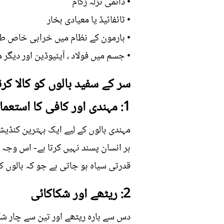
• دائمی نزلہ زکام
• ٹائفائيڈ یا معیادی بخار
• ہارمون کے نظام میں خرابی خاص طور
• جسم میں فولاد ، آيئيوڈين اور دیگر 
سر کے سفید بالوں کو کالا کر
1: مہندی اور کافی کا استعمال
مہندی بالوں کے لیے ایک بہترین کنڈیش
ہر انسان پسند نہیں کرتا ہے- اس وجہ 
قدرتی سیاہ ہو جاتی ہے جو کہ بالوں ک
2: ریٹھے اور شکاکائی
دس سے بارہ ریٹھے اور تین سے چار ش