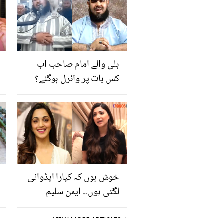
بلی والے امام صاحب اب
کس بات پر وائرل ہوگئے؟
نئی ویڈیو نے ایک بار پھر
صارفین کا دل جیت لیا
خوش ہوں کہ کیارا ایڈوانی
لگتی ہوں۔۔ ایمن سلیم
دوبارہ اداکاری کب شروع