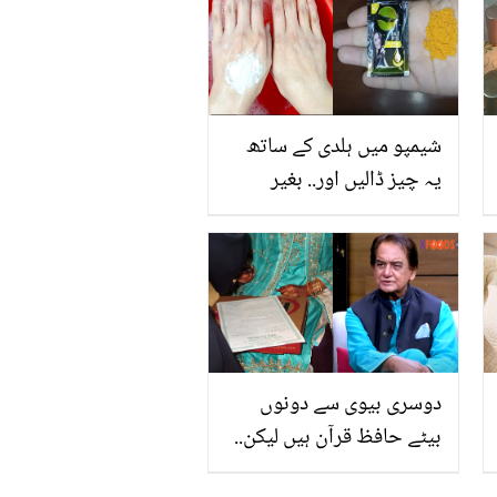
شیمپو میں ہلدی کے ساتھ
یہ چیز ڈالیں اور.. بغیر
پیسے خرچ کیے مہنگے مینی
کیور اور فیشل والی چمک
کیسے حاصل کریں؟ دیکھیں
دوسری بیوی سے دونوں
بیٹے حافظ قرآن ہیں لیکن..
اورنگزیب لغاری دوسری