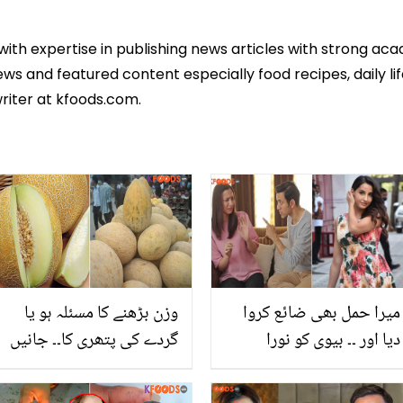
 with expertise in publishing news articles with strong 
ws and featured content especially food recipes, daily lif
riter at kfoods.com.
میرا حمل بھی ضائع کروا
وزن بڑھنے کا مسئلہ ہو یا
دیا اور ۔۔ بیوی کو نورا
گردے کی پتھری کا۔۔ جانیں
فتیحی جیسا بنانے کے
گرمیوں کا مشہور پھل گرما
جنون میں شوہر نے کون
کھانے کے 5 بہترین فوائد،