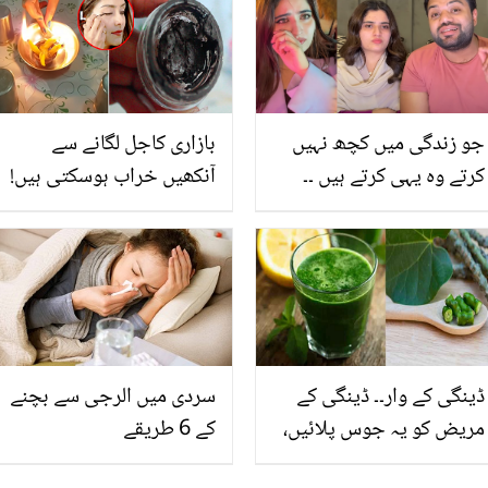
سی حدیں پار کر دیں؟
جو آپ کو مختلف بیماریوں
سے بچا سکتے ہیں
جو زندگی میں کچھ نہیں
بازاری کاجل لگانے سے
کرتے وہ یہی کرتے ہیں ۔۔
آنکھیں خراب ہوسکتی ہیں!
مشکل وقت میں ڈکی بھائی
اجوائن سے گھر میں معیاری
اور ان کی اہلیہ کا ساتھ
کاجل بنانے کا طریقہ جانیں
دینے والے یوٹیوبرز نے کیا
یہ بڑھائے آپ کی آنکھوں کا
پیغام دے دیا؟
حُسن اور بنائے ان کو
خوبصورت
ڈینگی کے وار۔۔ ڈینگی کے
سردی میں الرجی سے بچنے
مریض کو یہ جوس پلائیں،
کے 6 طریقے
پلیٹلیٹس تیزی سے بڑھنے