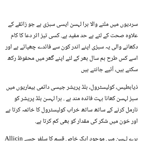
سردیوں میں ملنے والا ہرا لہسن ایسی سبزی ہے جو زائقے کے
علاوہ صحت کے لئے بے حد مفید ہے. کسی تیز اثر دعا کا کام
دکھانے والی یہ سبزی اپنے اندر کون سے فائدے چھپائے ہے اور
اسے کس طرح ہم سال بھر کے لئے اپنے گھر میں محفوظ رکھ
سکتے ہیں، آئیے جانتے ہیں
ذیابطیس، کولیسٹرول، بلڈ پریشر جیسی دائمی بیماریوں میں
سبز لہسن کھانا بہت فائدہ مند ہے . ہرا لہسن بلڈ پریشر کو
نارمل کرنے کے ساتھ ساتھ خراب کولیسٹرول کا خاتمہ کرتا ہے
اور خون میں شکر کی مقدار کو بھی کم کرتا ہے.
ہرے لہسن میں موجود ایک خاص قسم کا سلفر جسے Allicin