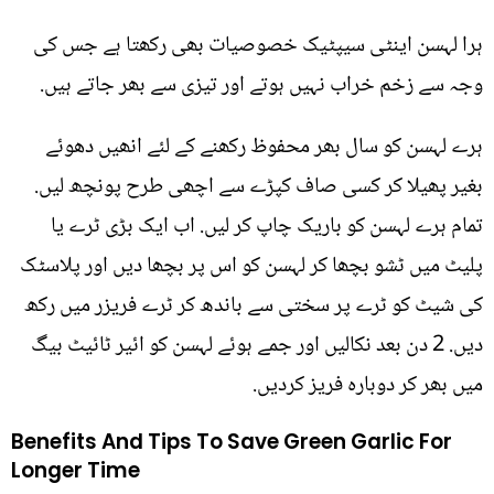
ہرا لہسن اینٹی سیپٹیک خصوصیات بھی رکھتا ہے جس کی
وجہ سے زخم خراب نہیں ہوتے اور تیزی سے بھر جاتے ہیں.
ہرے لہسن کو سال بھر محفوظ رکھنے کے لئے انھیں دھوئے
بغیر پھیلا کر کسی صاف کپڑے سے اچھی طرح پونچھ لیں.
تمام ہرے لہسن کو باریک چاپ کر لیں. اب ایک بڑی ٹرے یا
پلیٹ میں ٹشو بچھا کر لہسن کو اس پر بچھا دیں اور پلاسٹک
کی شیٹ کو ٹرے پر سختی سے باندھ کر ٹرے فریزر میں رکھ
دیں. 2 دن بعد نکالیں اور جمے ہوئے لہسن کو ائیر ٹائیٹ بیگ
میں بھر کر دوبارہ فریز کردیں.
Benefits And Tips To Save Green Garlic For
Longer Time