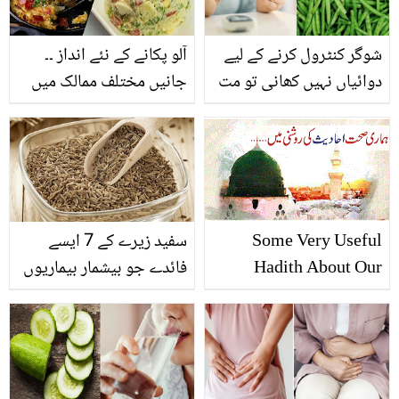
شوگر کنٹرول کرنے کے لیے
آلو پکانے کے نئے انداز ۔۔
دوائیاں نہیں کھانی تو مت
جانیں مختلف ممالک میں
کھائیں، لیکن یہ چیز لازمی
کن کن طریقوں سے آلو بنایا
کھائیں ! جانیں گوار کی
جاتا ہے ؟
پھلیوں کے فائدے اور کچھ
ایسے نقصانات جن سے آپ
لاعلم ہیں
Some Very Useful
سفید زیرے کے 7 ایسے
Hadith About Our
فائدے جو بیشمار بیماریوں
Health
میں شفا بخش ثابت ہو
سکتے ہیں