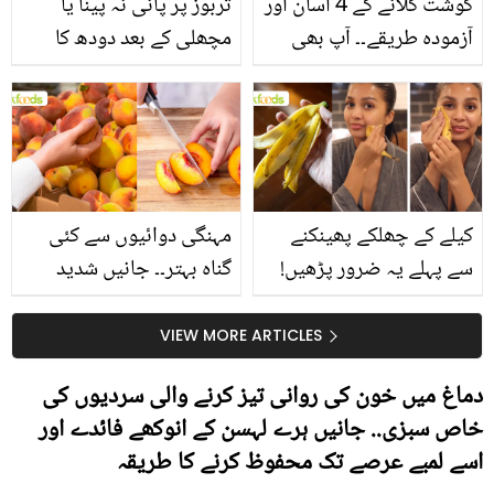
گوشت گلانے کے 4 آسان اور
تربوز پر پانی نہ پینا یا
آزمودہ طریقے۔۔ آپ بھی
مچھلی کے بعد دودھ کا
جانیں انٹرنیشنل شیف کے
استعمال۔۔ جانیں کھانوں
بتائے راز
سے متعلق غلط فہمیوں کی
حقیقت کیا ہے اور افواہ
کیا؟
کیلے کے چھلکے پھینکنے
مہنگی دوائیوں سے کئی
سے پہلے یہ ضرور پڑھیں!
گناہ بہتر۔۔ جانیں شدید
جلد کے 3 بڑے مسائل کا
گرمی کے موسم میں آڑو
سستا اور قدرتی حل
کیوں کھانا چاہیے؟
VIEW MORE ARTICLES
دماغ میں خون کی روانی تیز کرنے والی سردیوں کی
خاص سبزی.. جانیں ہرے لہسن کے انوکھے فائدے اور
اسے لمبے عرصے تک محفوظ کرنے کا طریقہ