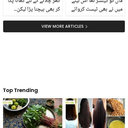
ماں کو کینسر تھا اس لیئے
گھر چلانے کے لئے کھانا پکا
میں نے بھی ٹیسٹ کروائے
کر بھی بیچنا پڑا لیکن۔۔
۔۔ شگفتہ اعجاز کی رپورٹ
شوبز شخصیات جنھوں نے
میں ایسا کیا آیا کہ وہ ایم
کئی سال بعد اپنی آخر کار
VIEW MORE ARTICLES
آر آئی کروانے پہنچ گئیں؟
اپنی طلاق کی وجہ بتا ہی
صحت سے متعلق انکشاف
دی
Top Trending