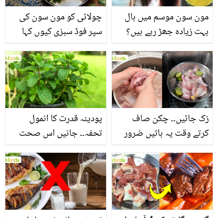
مون سون موسم میں بال
چولائی کو مون سون کی
بہت زیادہ جھڑ رہے ہیں؟
سپر فوڈ سبزی کیوں کہا
جانیں بالوں کو مضبوط
جاتا ہے؟ جانیں وٹامنز،
بنانے کے چند قدرتی طریقے
منرلز اور اینٹی آکسیڈنٹس
سے بھرپور اس سبزی کے
فائدے
رُک جائیں۔۔ چکن صاف
پودینہ قدرت کا انمول
کرتے وقت یہ باتیں ضرور
تحفہ۔۔ جانیں اس صحت
یاد رکھیں
بخش پتوں کے 10 حیرت
انگیز طبی فوائد