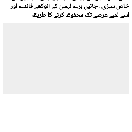
خاص سبزی.. جانیں ہرے لہسن کے انوکھے فائدے اور
اسے لمبے عرصے تک محفوظ کرنے کا طریقہ