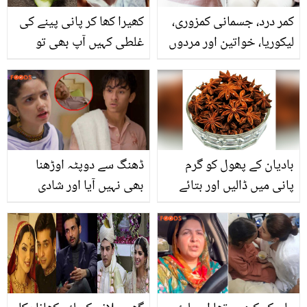
کمر درد، جسمانی کمزوری،
کھیرا کھا کر پانی پینے کی
لیکوریا، خواتین اور مردوں
غلطی کہیں آپ بھی تو
کے بیشترمسائل کا حل اس
نہیں کرتے ؟ جانئے کہ یہ
ایک بوٹی میں موجود
عادت صحت کے لئے کتنی
خطرناک ہو سکتی ہے؟
بادیان کے پھول کو گرم
ڈھنگ سے دوپٹہ اوڑھنا
پانی میں ڈالیں اور بتائے
بھی نہیں آیا اور شادی
گئے طریقے سے استعمال
کرادی۔۔ چھوٹی عمر میں
کریں ۔۔۔۔۔ ایسا کمال کا
شادی کیوں کروائی؟ ڈرامہ
نسخہ جو آپ کے ہزاروں
مائی ری پر سوشل میڈیا
روپے بچا سکتا ہے ۔۔۔
صارفین بھڑک اُٹھے