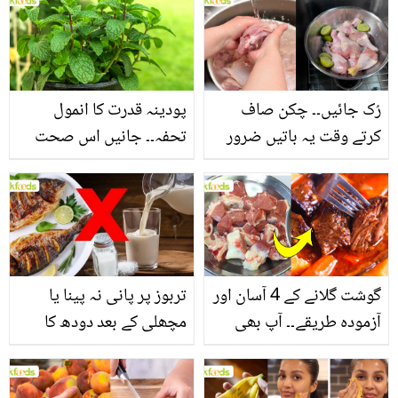
بنانے کے چند قدرتی طریقے
منرلز اور اینٹی آکسیڈنٹس
سے بھرپور اس سبزی کے
فائدے
رُک جائیں۔۔ چکن صاف
پودینہ قدرت کا انمول
کرتے وقت یہ باتیں ضرور
تحفہ۔۔ جانیں اس صحت
یاد رکھیں
بخش پتوں کے 10 حیرت
انگیز طبی فوائد
گوشت گلانے کے 4 آسان اور
تربوز پر پانی نہ پینا یا
آزمودہ طریقے۔۔ آپ بھی
مچھلی کے بعد دودھ کا
جانیں انٹرنیشنل شیف کے
استعمال۔۔ جانیں کھانوں
بتائے راز
سے متعلق غلط فہمیوں کی