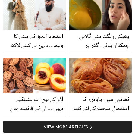
معلوم ہونی چاہیے تاکہ گھر
حقیقت بتا دی
بیٹھے بنا سکیں آپ بھی
باہر جیسے لذیز کھانے
پھیکی رنگت بھی گلابی
انضمام الحق کے بیٹے کا
چمکدار بنائے.. گھر پر
ولیمہ۔۔ دلہن نے کتنے لاکھ
اسکرب بنانے کا طریقہ جو
کا جوڑا پہنا؟ دیکھیں
ماسک کا کام بھی کرے
تصویریں
کھانوں میں جاوتری کا
آڑو کے بیج اب پھینکیے
استعمال صحت کے لئے کتنا
نہیں ۔۔۔ ان کے فائدے جان
فائدے مند ہے؟ جانیئے اس
کرآپ بھی حیران رہ جائیں
کہ وہ فوائد جو آپ نے
گے
VIEW MORE ARTICLES