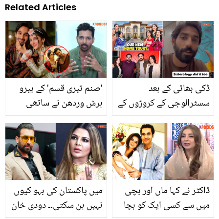
Related Articles
ڈکی بھائی کے بعد
'صنم تیری قسم' کے ہیرو
سسٹرالوجی کے کروڑوں کے
ہرش وردھن نے ساتھی
گھر کا بھانڈا بھی پھوٹ
اداکارہ ماورا حسین کو
گیا۔۔ اسٹیٹ ایجنٹ نے
شادی پر کیا تحفہ دیا؟
ویڈیو بنا کر اصلیت سب کو
انٹرویو
دکھا دی
ڈاکٹر نے کہا ماں اور بچی
میں پاکستان کی بہو کیوں
میں سے کسی ایک کو بچا
نہیں بن سکتی۔۔ دودی خان