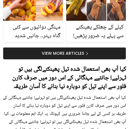
حقیقت کیا ہے اور افواہ
کیا؟
کیلے کے چھلکے پھینکنے
مہنگی دوائیوں سے کئی
سے پہلے یہ ضرور پڑھیں!
گناہ بہتر۔۔ جانیں شدید
جلد کے 3 بڑے مسائل کا
گرمی کے موسم میں آڑو
سستا اور قدرتی حل
کیوں کھانا چاہیے؟
VIEW MORE ARTICLES
کیا آپ بھی استعمال شدہ تیل پھینکنےلگی ہیں تو
ٹہرئیے! جانئیے مہنگائی کے اس دور میں صرف کارن
فلور سے اپنے تیل کو دوبارہ نیا بنانے کا آسان طریقہ
کیا آپ بھی استعمال شدہ تیل پھینکنےلگی ہیں تو ٹہرئیے! جانئیے مہنگائی کے
اس دور میں صرف کارن فلور سے اپنے تیل کو دوبارہ نیا بنانے کا آسان
طریقہ ہر کسی کے لیے جاننا ضروری ہیں کیونکہ یہ ایک اہم معلومات ہے۔ کیا
آپ بھی استعمال شدہ تیل پھینکنےلگی ہیں تو ٹہرئیے! جانئیے مہنگائی کے