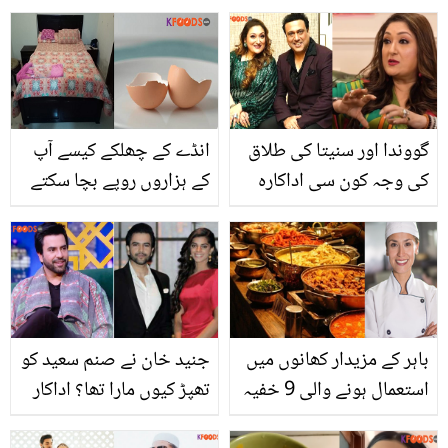
سکتے ہیں اور.. بیٹی کی
کو شادی نہ کرنے کے لئے
پیدائش کے وقت ثروت
کس نے مجبور کیا؟ راکھی
گیلانی کے ساتھ کیا ہوا
ساونت بھارت کے خلاف
تھا؟
ہوگئیں
گووندا اور سنیتا کی طلاق
انڈے کے چھلکے کیسے آپ
کی وجہ کون سی اداکارہ
کے ہزاروں روپے بچا سکتے
ہے؟ 37 برس بعد شادی
ہیں؟ جانیں آسان سی ٹرک
ٹوٹنے کی خبروں نے
جو کرے آپ کی بڑی مشکل
مداحوں کا دل دکھا دیا
آسان
باہر کے مزیدار کھانوں میں
جنید خان نے صنم سعید کو
استعمال ہونے والی 9 خفیہ
تھپڑ کیوں مارا تھا؟ اداکار
اجزاء جو ہر خواتین کو
نے سالوں پرانے واقعہ کی