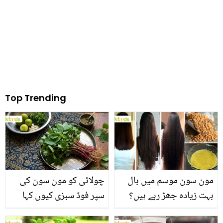
کبھی سوچے بھی نہیں ہوں
گے
Top Trending
مون سون موسم میں بال
چولائی کو مون سون کی
بہت زیادہ جھڑ رہے ہیں؟
سپر فوڈ سبزی کیوں کہا
جانیں بالوں کو مضبوط
جاتا ہے؟ جانیں وٹامنز،